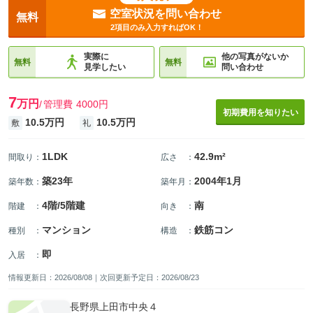
空室状況を問い合わせ
無料
2項目のみ入力すればOK！
実際に
他の写真がないか
無料
無料
見学したい
問い合わせ
7
万円
管理費
4000円
初期費用を知りたい
10.5万円
10.5万円
敷
礼
1LDK
42.9m²
間取り
：
広さ
：
築23年
2004年1月
築年数
：
築年月
：
4階/5階建
南
階建
：
向き
：
マンション
鉄筋コン
種別
：
構造
：
即
入居
：
情報更新日：2026/08/08｜次回更新予定日：2026/08/23
長野県上田市中央４