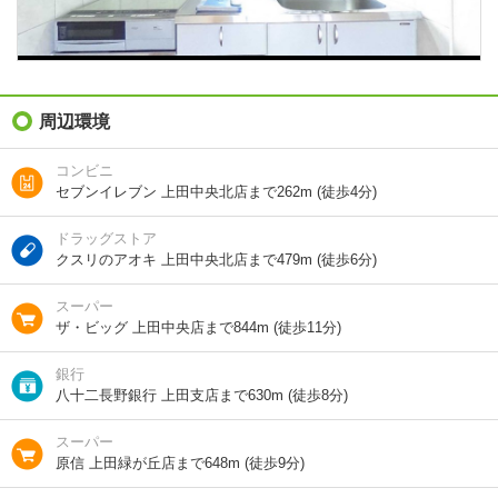
階建
4階/5階建
総戸数
20戸
向き
南
周辺環境
住所
長野県上田市中央４
コンビニ
セブンイレブン 上田中央北店まで262m (徒歩4分)
地図を見る
ドラッグストア
交通
北陸新幹線/上田駅 歩17分
クスリのアオキ 上田中央北店まで479m (徒歩6分)
しなの鉄道/信濃国分寺駅 歩52分
上田電鉄別所線/城下駅 歩28分
スーパー
ザ・ビッグ 上田中央店まで844m (徒歩11分)
銀行
1分で完了！入力2項目！
八十二長野銀行 上田支店まで630m (徒歩8分)
この物件にお問い合わせ
スーパー
原信 上田緑が丘店まで648m (徒歩9分)
ロイヤルコート 4階
7万円
(管理費 4000円)