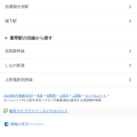
信濃国分寺駅
城下駅
最寄駅の沿線から探す
北陸新幹線
しなの鉄道
上田電鉄別所線
SUUMO[不動産/住宅]
>
賃貸
>
長野県
>
上田市
>
上田駅
>
ロイヤルコート
>
ホームメイトFC上田中央店ミヤモリ不動産(株)が提供する賃貸物件情報
物件ライブラリー：ロイヤルコート
情報の見方ページへ