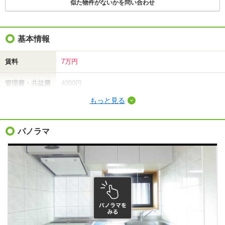
似た物件がないかを問い合わせ
基本情報
賃料
7万円
管理費・共益費
4000円
もっと見る
敷金（保証金）
10.5万円
礼金（敷引・償
パノラマ
10.5万円
却金）
間取り / 専有面
1LDK
/
42.9m²
積
種別 / 構造
マンション
/
鉄筋コン
築年 / 築年月
築23年
/
2004年1月