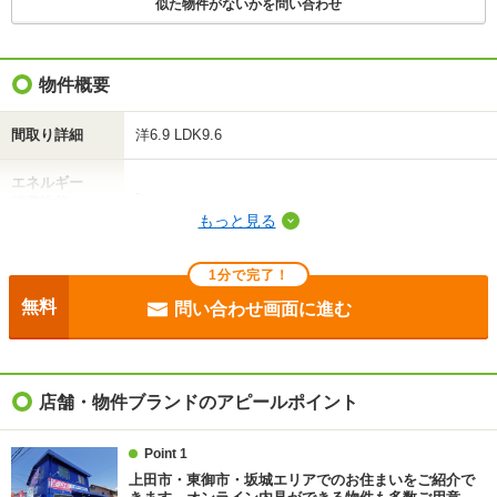
似た物件がないかを問い合わせ
物件概要
間取り詳細
洋6.9 LDK9.6
エネルギー
-
消費性能
もっと見る
断熱性能
-
1分で完了！
目安光熱費
-
無料
問い合わせ画面に進む
駐車場
敷地内5500円/駐2台可
入居
即
店舗・物件ブランドのアピールポイント
条件
-
Point 1
上田市・東御市・坂城エリアでのお住まいをご紹介で
契約期間
普通借家 2年