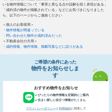
いる物件情報について「事実と異なる点や誤解を招く表現がある」
「成約済の物件が掲載されている」などにお気づきになりました
ら、以下のページからご連絡ください
＜個人のお客様用＞
・物件情報が間違っている
・問い合わせた物件が成約済みだった
＜不動産会社の方用＞
・成約情報、物件情報、掲載写真などに誤りがある
ご希望の条件
に
あっ
た
物件
を
お
知
らせし
ま
す
おすすめ物件をお知らせ
ぴったりの物件情報を定期的にご案内
住まい探しに役立つ情報がたくさん
プライバシーポリシー
と
利用規約
に同意して