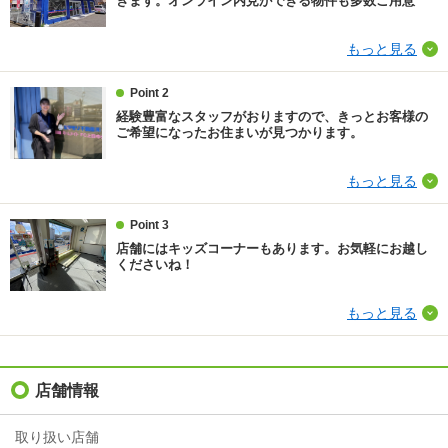
きます。オンライン内見ができる物件も多数ご用意
損保
1.8万円2年
もっと見る
保証会社
保証会社利用必 月額賃料70％/入居時、(保証期間：1
Point 2
年間)以降は10，000円/毎年、集送金手数料：550円/月
経験豊富なスタッフがおりますので、きっとお客様の
ご希望になったお住まいが見つかります。
ほか初期費用
-
もっと見る
その他諸費用
自治会費(1ヵ月) 600円/月、駐車料(1ヵ月) 5500円/月
情報更新日
2026/08/08
Point 3
店舗にはキッズコーナーもあります。お気軽にお越し
くださいね！
次回更新予定日
2026/08/23
もっと見る
店舗情報
取り扱い店舗