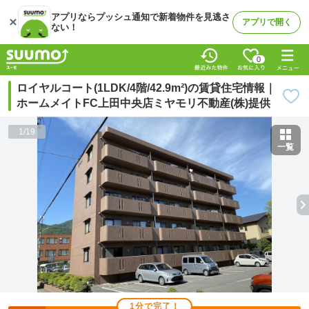
アプリならプッシュ通知で新着物件を見逃さ
アプリで開く
ない！
0
ロイヤルコート(1LDK/4階/42.9m²)の賃貸住宅情報｜
ホームメイトFC上田中央店ミヤモリ不動産(株)提供
1
/
19
一覧
1分で完了！