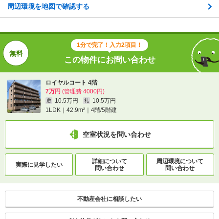
10.5万円
10.5万円
周辺環境を地図で確認する
敷
礼
1LDK｜42.9m²｜4階/5階建
空室状況を問い合わせ
1分で完了！入力2項目！
この物件にお問い合わせ
詳細について
間取り・設備を
実際に
見学したい
問い合わせ
問い合わせ
ロイヤルコート 4階
7万円
(管理費 4000円)
10.5万円
10.5万円
敷
礼
不動産会社に相談したい
1LDK｜42.9m²｜4階/5階建
空室状況を問い合わせ
詳細について
周辺環境について
実際に
見学したい
問い合わせ
問い合わせ
不動産会社に相談したい