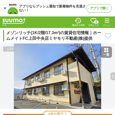
アプリならプッシュ通知で新着物件を見逃さ
アプリで開く
ない！
0
メゾンリッチ(1K/2階/17.3m²)の賃貸住宅情報｜ホー
ムメイトFC上田中央店ミヤモリ不動産(株)提供
1
/
19
一覧
1分で完了！