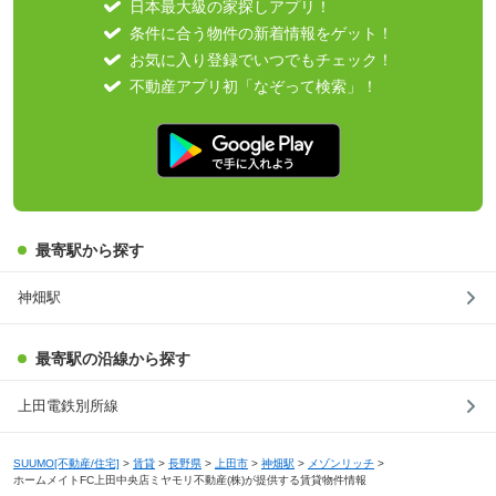
日本最大級の家探しアプリ！
条件に合う物件の新着情報をゲット！
お気に入り登録でいつでもチェック！
不動産アプリ初「なぞって検索」！
最寄駅から探す
神畑駅
最寄駅の沿線から探す
上田電鉄別所線
SUUMO[不動産/住宅]
>
賃貸
>
長野県
>
上田市
>
神畑駅
>
メゾンリッチ
>
ホームメイトFC上田中央店ミヤモリ不動産(株)が提供する賃貸物件情報