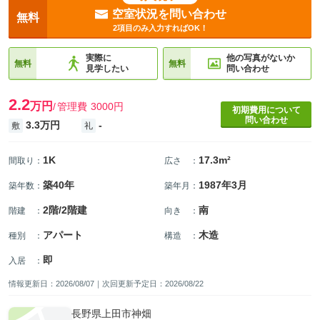
空室状況を問い合わせ
無料
2項目のみ入力すればOK！
実際に
他の写真がないか
無料
無料
見学したい
問い合わせ
2.2
万円
管理費
3000円
初期費用について
問い合わせ
3.3万円
-
敷
礼
1K
17.3m²
間取り
：
広さ
：
築40年
1987年3月
築年数
：
築年月
：
2階/2階建
南
階建
：
向き
：
アパート
木造
種別
：
構造
：
即
入居
：
情報更新日：2026/08/07｜次回更新予定日：2026/08/22
長野県上田市神畑