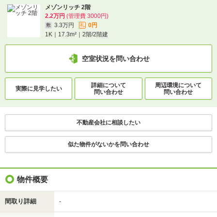
1分で完了！入力2項目！
メゾンリッチ 2階
この物件にお問い合わせ
2.2万円
(管理費 3000円)
3.3万円
0円
敷
礼
1K｜17.3m²｜2階/2階建
メゾンリッチ 2階
2.2万円
(管理費 3000円)
3.3万円
0円
敷
礼
空室状況を問い合わせ
1K｜17.3m²｜2階/2階建
詳細について
周辺環境について
実際に
見学したい
空室状況を問い合わせ
問い合わせ
問い合わせ
詳細について
間取り・設備を
実際に
見学したい
不動産会社に相談したい
問い合わせ
問い合わせ
似た物件がないかを問い合わせ
不動産会社に相談したい
物件概要
間取り詳細
-