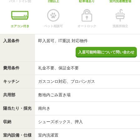
バス・トイレ別
2階以上
駐車場あり
室内洗濯機置場
エアコン付き
ペット相談可
オートロック
洗面所独立
入居条件
即入居可、IT重説 対応物件
入居可能時期について問い合わせ
費用条件
礼金不要、保証金不要
キッチン
ガスコンロ対応、プロパンガス
共用部
敷地内ごみ置き場
陽当たり・採光
南向き
収納
シューズボックス、押入
室内設備・仕様
室内洗濯置