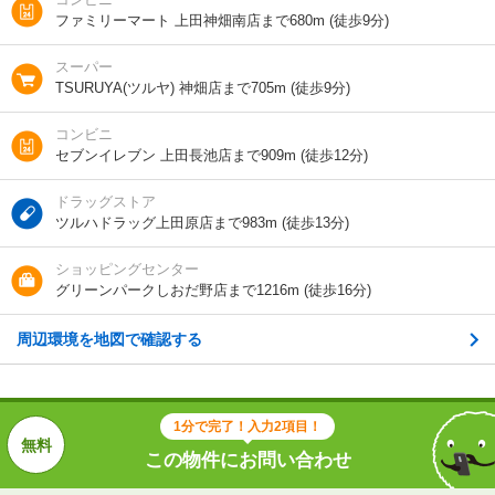
間取り / 専有面
1K
/
17.3m²
ファミリーマート 上田神畑南店まで680m (徒歩9分)
積
スーパー
種別 / 構造
アパート
/
木造
TSURUYA(ツルヤ) 神畑店まで705m (徒歩9分)
築年 / 築年月
築40年
/
1987年3月
コンビニ
セブンイレブン 上田長池店まで909m (徒歩12分)
階建
2階/2階建
ドラッグストア
総戸数
10戸
ツルハドラッグ上田原店まで983m (徒歩13分)
向き
南
ショッピングセンター
グリーンパークしおだ野店まで1216m (徒歩16分)
住所
長野県上田市神畑
周辺環境を地図で確認する
地図を見る
交通
上田電鉄別所線/神畑駅 歩7分
1分で完了！入力2項目！
この物件にお問い合わせ