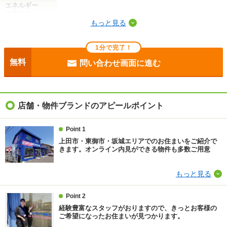
エネルギー
-
消費性能
もっと見る
断熱性能
-
1分で完了！
目安光熱費
-
無料
問い合わせ画面に進む
駐車場
敷地内2000円
入居
即
店舗・物件ブランドのアピールポイント
条件
-
Point 1
上田市・東御市・坂城エリアでのお住まいをご紹介で
契約期間
普通借家 2年
きます。オンライン内見ができる物件も多数ご用意
損保
1.8万円2年
もっと見る
保証会社
保証会社利用必 35，000円／入居時、以降は10，000
Point 2
円／毎年(保証期間：1年間)、集送金手数料：550円
（税込み）/月学生プラン20，000円/入居時、以降は2
経験豊富なスタッフがおりますので、きっとお客様の
ご希望になったお住まいが見つかります。
0，000円／更新時(保証期間：2年間)