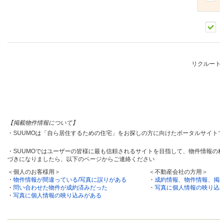
リクルー
【掲載物件情報について】
・SUUMOは「自ら居住するための住宅」をお探しの方に向けたポータルサイ
・SUUMOではユーザーの皆様に最も信頼されるサイトを目指して、物件情報
づきになりましたら、以下のページからご連絡ください
＜個人のお客様用＞
＜不動産会社の方用＞
・
物件情報が間違っている/写真に誤りがある
・
成約情報、物件情報、掲
・
問い合わせた物件が成約済みだった
・
写真に個人情報の映り込
・
写真に個人情報の映り込みがある