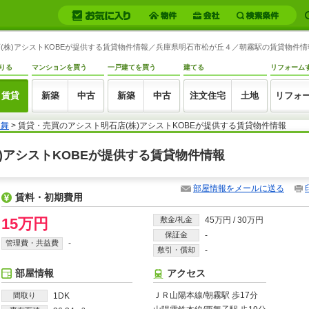
(株)アシストKOBEが提供する賃貸物件情報／兵庫県明石市松が丘４／朝霧駅の賃貸物件情報 -
りる
マンションを買う
一戸建てを買う
建てる
リフォーム
賃貸
新築
中古
新築
中古
注文住宅
土地
リフォ
明舞
> 賃貸・売買のアシスト明石店(株)アシストKOBEが提供する賃貸物件情報
株)アシストKOBEが提供する賃貸物件情報
部屋情報をメールに送る
賃料・初期費用
15万円
敷金/礼金
45万円
/
30万円
保証金
-
管理費・共益費
-
敷引・償却
-
部屋情報
アクセス
ＪＲ山陽本線/朝霧駅 歩17分
間取り
1DK