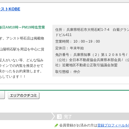
ストKOBE
日AM10時～PM19時迄営業
住所： 兵庫県明石市大明石町1-7-4 白菊グラ
。
ドビル411
です。アシスト明石店は掲載物
営業時間： 10：00～19：00
定休日： 年末年始
・山陽明石駅を周辺を中心に賃
免許番号： 兵庫県知事（２）第１２０８５号 /
（公社）全日本不動産協会兵庫県本部会員 / （
証人がいない等、どんな悩み
社）近畿地区不動産公正取引協議会加盟
ラインでの内覧を推奨させて
良かったをお約束致します。
取引態様： 仲介
ちしています！！
３
完了
会員登録がお済みの方は
登録プロフィールを