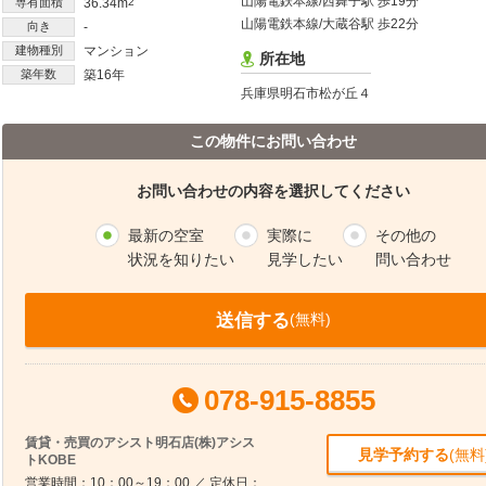
山陽電鉄本線/西舞子駅 歩19分
専有面積
36.34m
2
山陽電鉄本線/大蔵谷駅 歩22分
向き
-
建物種別
マンション
所在地
築年数
築16年
兵庫県明石市松が丘４
この物件にお問い合わせ
お問い合わせの内容を選択してください
最新の空室
実際に
その他の
状況を知りたい
見学したい
問い合わせ
送信する
(無料)
078-915-8855
賃貸・売買のアシスト明石店(株)アシス
見学予約する
(無料
トKOBE
営業時間：10：00～19：00 ／ 定休日：