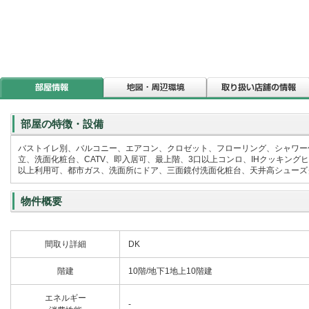
部屋の特徴・設備
バストイレ別、バルコニー、エアコン、クロゼット、フローリング、シャワー
立、洗面化粧台、CATV、即入居可、最上階、3口以上コンロ、IHクッキン
以上利用可、都市ガス、洗面所にドア、三面鏡付洗面化粧台、天井高シューズク
物件概要
間取り詳細
DK
階建
10階/地下1地上10階建
エネルギー
-