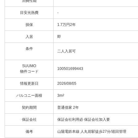
消費性能
目安光熱費
-
損保
1.7万円2年
入居
即
条件
二人入居可
SUUMO
100501699443
物件コード
情報更新日
2026/08/05
バルコニー面積
3m
2
契約期間
普通借家 2年
保証会社
保証会社利用必 保証会社加入要
備考
山陽電鉄本線 人丸前駅徒歩27分/巡回管理