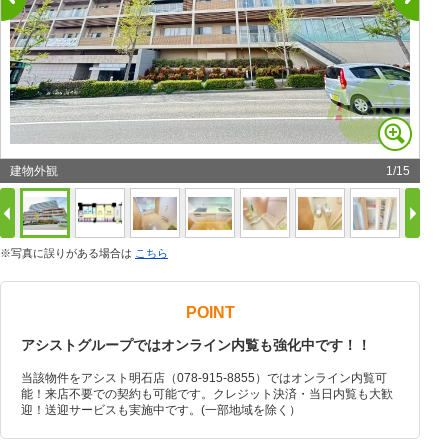
建物外観
1
/
15
※写真に誤りがある場合は
こちら
POINT
アシストグループではオンライン内覧も強化中です！！
当該物件をアシスト明石店（078-915-8855）ではオンライン内覧可
能！来店不要での契約も可能です。クレジット決済・当日内覧も大歓
迎！送迎サービスも実施中です。(一部地域を除く）