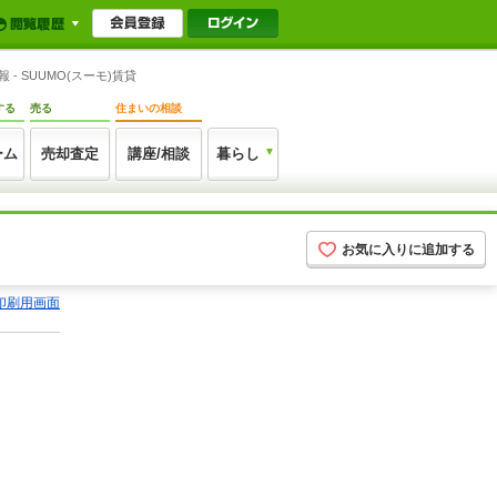
 SUUMO(スーモ)賃貸
する
売る
住まいの相談
ーム
売却査定
講座/相談
暮らし
お気に入りに追加する
印刷用画面