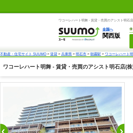
ワコーレハート明舞 - 賃貸・売買のアシスト明石店
全国へ
借
関西版
不動産・住宅サイト SUUMO
>
賃貸
>
兵庫県
>
明石市
>
朝霧駅
>
ワコーレハート
ワコーレハート明舞 - 賃貸・売買のアシスト明石店(