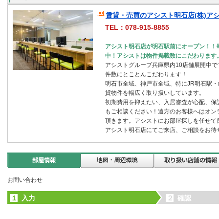
賃貸・売買のアシスト明石店(株)アシ
TEL：078-915-8855
アシスト明石店が明石駅前にオープン！！毎
中！アシストは物件掲載数にこだわります
アシストグループ兵庫県内10店舗展開中
件数にとことんこだわります！
明石市全域、神戸市全域、特にJR明石駅
貸物件を幅広く取り扱いしています。
初期費用を抑えたい、入居審査が心配、保
もご相談ください！遠方のお客様へはオン
頂きます。アシストにお部屋探しを任せて
アシスト明石店にてご来店、ご相談をお待
お問い合わせ
１
入力
２
確認