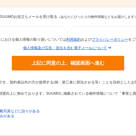
SUUMOお役立ちメールを受け取る
（あなたにぴったりの物件情報などをお届けします
トにおける個人情報の取り扱いについては
利用規約
および
プライバシーポリシー
をご
個人情報及び広告・宣伝を含む電子メールについて
上記に同意の上、確認画面へ進む
トです。契約者以外の方が使用する(例：第三者に宿泊させる等）ことを目的としたお
の精度向上に努めております。SUUMOに掲載されている物件情報について「事実と
載写真などに誤りがある
みがある