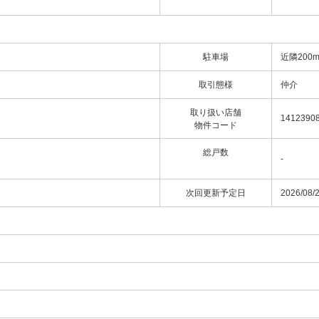
駐車場
近隣200m
取引態様
仲介
取り扱い店舗
1412390
物件コード
総戸数
-
次回更新予定日
2026/08/