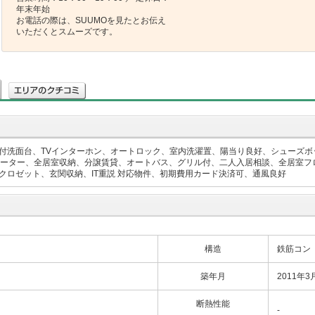
年末年始
お電話の際は、SUUMOを見たとお伝え
いただくとスムーズです。
付洗面台、TVインターホン、オートロック、室内洗濯置、陽当り良好、シューズボ
グヒーター、全居室収納、分譲賃貸、オートバス、グリル付、二人入居相談、全居室フ
ロゼット、玄関収納、IT重説 対応物件、初期費用カード決済可、通風良好
構造
鉄筋コン
築年月
2011年3
断熱性能
-