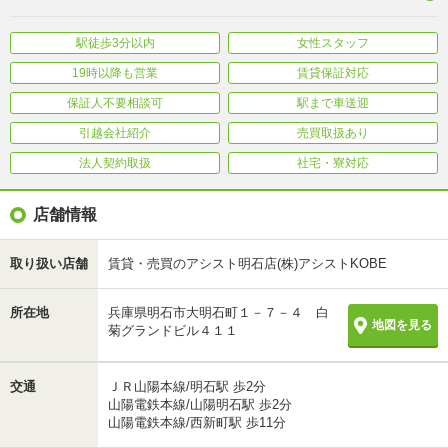
駅徒歩3分以内
女性スタッフ
19時以降も営業
賃貸保証対応
保証人不要相談可
駅まで車送迎
引越会社紹介
売買取扱あり
法人契約取扱
社宅・寮対応
店舗情報
取り扱い店舗
賃貸・売買のアシスト明石店(株)アシストKOBE
所在地
兵庫県明石市大明石町１－７－４ 白
地図を見る
菊グランドビル４１１
交通
ＪＲ山陽本線/明石駅 歩2分
山陽電鉄本線/山陽明石駅 歩2分
山陽電鉄本線/西新町駅 歩11分