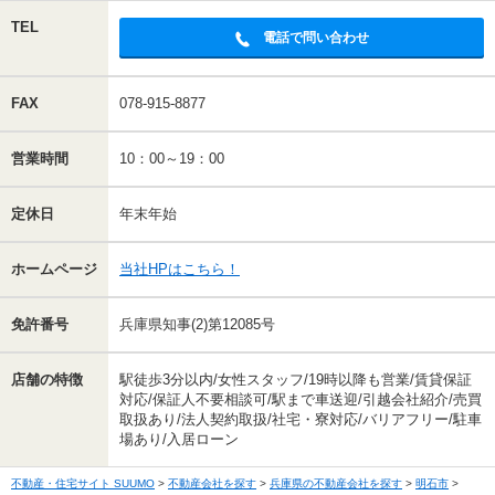
TEL
電話で問い合わせ
FAX
078-915-8877
営業時間
10：00～19：00
定休日
年末年始
ホームページ
当社HPはこちら！
免許番号
兵庫県知事(2)第12085号
店舗の特徴
駅徒歩3分以内/女性スタッフ/19時以降も営業/賃貸保証
対応/保証人不要相談可/駅まで車送迎/引越会社紹介/売買
取扱あり/法人契約取扱/社宅・寮対応/バリアフリー/駐車
場あり/入居ローン
不動産・住宅サイト SUUMO
不動産会社を探す
兵庫県の不動産会社を探す
明石市