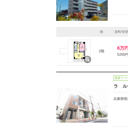
階
賃料/管
6万
2階
5200
賃貸アパ
ラ ル
兵庫県明