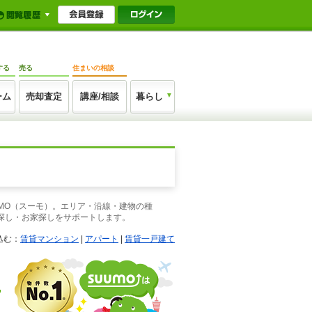
する
売る
住まいの相談
ーム
売却査定
講座/相談
暮らし
UMO（スーモ）。エリア・沿線・建物の種
探し・お家探しをサポートします。
込む：
賃貸マンション
|
アパート
|
賃貸一戸建て