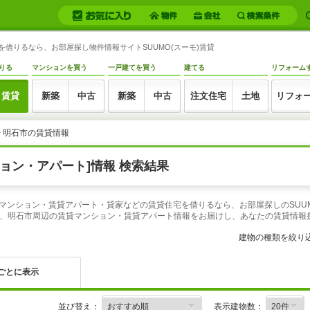
を借りるなら、お部屋探し物件情報サイトSUUMO(スーモ)賃貸
りる
マンションを買う
一戸建てを買う
建てる
リフォーム
賃貸
新築
中古
新築
中古
注文住宅
土地
リフォ
> 明石市の賃貸情報
ョン・アパート]情報 検索結果
賃貸マンション・賃貸アパート・貸家などの賃貸住宅を借りるなら、お部屋探しのSU
、明石市周辺の賃貸マンション・賃貸アパート情報をお届けし、あなたの賃貸情報
建物の種類を絞り
ごとに表示
並び替え：
表示建物数：