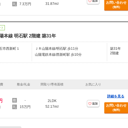
追加
お問い合わせ
31.87m
7.3万円
2
円
(無料)
ート
陽本線 明石駅 2階建 築31年
石市西新町１
ＪＲ山陽本線/明石駅 歩11分
築31年
2階建
山陽電鉄本線/西新町駅 歩10分
理費
敷金/礼金
間取り/専有面積
お気に入り
詳細を見る
円
-
2LDK
追加
お問い合わせ
52.17m
15万円
2
円
(無料)