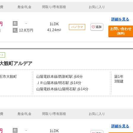
理費
敷金/礼金
間取り/専有面積
お気に入り
詳細を見る
円
-
1LDK
パノラマ
追加
お問い合わせ
41.24m
12.8万円
2
円
(無料)
ート
大観町アルデア
石市大観町
山陽電鉄本線/西新町駅 歩6分
築1年
3階建
ＪＲ山陽本線/明石駅 歩14分
山陽電鉄本線/山陽明石駅 歩14分
理費
敷金/礼金
間取り/専有面積
お気に入り
詳細を見る
円
-
1LDK