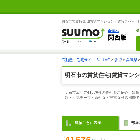
明石市で賃貸住宅[賃貸マンション・賃貸アパート]
全国へ
借
関西版
不動産・住宅サイト SUUMO
>
賃貸
>
兵庫県
明石市の賃貸住宅[賃貸マンシ
明石市エリア41676件の物件をご紹介！
類・人気テーマ・条件など豊富な検索機能で
建物ごとに表示
部屋
41676