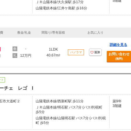
5階建
ＪＲ山陽本線/大久保駅 歩17分
山陽電鉄本線/江井ケ島駅 歩16分
理費
敷金/礼金
間取り/専有面積
お気に入り
詳細を見る
円
-
1LDK
パノラマ
追加
お問い合わせ
40.67m
12万円
2
円
(無料)
ート
ーチェ レゴ I
石市大道町２
山陽電鉄本線/西新町駅 歩11分
築9年
3階建
ＪＲ山陽本線/明石駅 バス7分 (バス停)硯町
歩5分
山陽電鉄本線/山陽明石駅 バス7分 (バス停)硯
町 歩5分