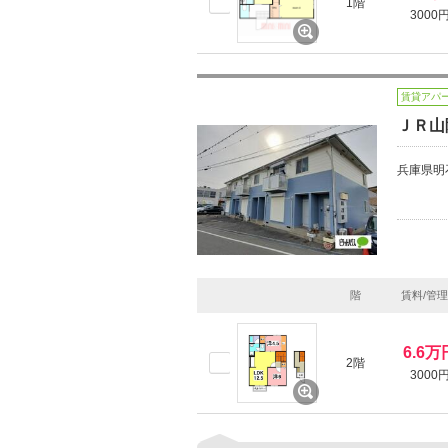
1階
3000
賃貸アパ
ＪＲ山
兵庫県明
階
賃料/管
6.6万
2階
3000