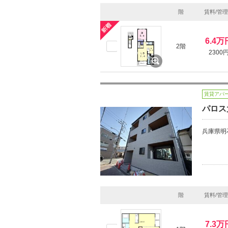
階
賃料/管
6.4万
2階
2300
賃貸アパ
パロス
兵庫県明
階
賃料/管
7.3万