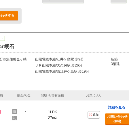
合わせする
ート
art明石
石市魚住町金ケ崎
山陽電鉄本線/江井ケ島駅 歩9分
新築
3階建
ＪＲ山陽本線/大久保駅 歩26分
山陽電鉄本線/西江井ケ島駅 歩19分
理費
敷金/礼金
間取り/専有面積
お気に入り
詳細を見る
円
-
1LDK
追加
お問い合わせ
27m
-
2
円
(無料)