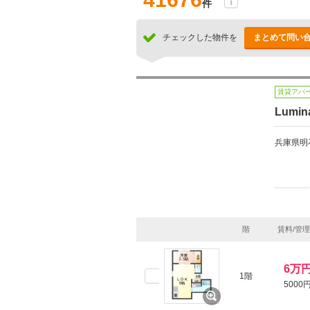
件
チェックした物件を
まとめて問い
賃貸アパ
Lumin
兵庫県明
階
賃料/管
6万
1階
5000