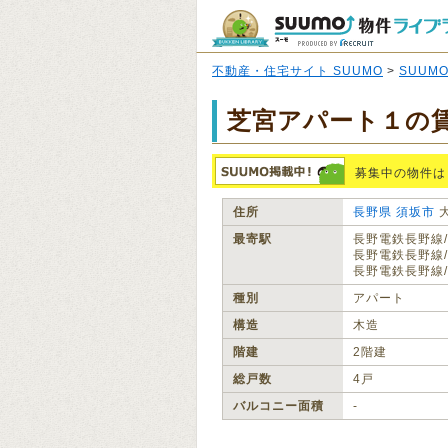
不動産・住宅サイト SUUMO
>
SUUM
芝宮アパート１の
募集中の物件は
住所
長野県
須坂市
最寄駅
長野電鉄長野線/
長野電鉄長野線/
長野電鉄長野線/
種別
アパート
構造
木造
階建
2階建
総戸数
4戸
バルコニー面積
‐