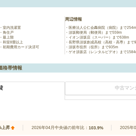
周辺情報
室内洗濯置
医療法人公仁会轟病院（病院）まで254
角住戸
須坂郵便局（郵便局）まで559m
最上階
イオン須坂店（スーパー）まで638m
和室8畳以上
長野県須坂創成高校（高校・高専）まで9
初期費用カード決済可
須坂市役所（役所）まで935m
ゲオ須坂店（レンタルビデオ）まで1584
価格帯情報
貸
中古マン
4%上昇
2026年04月中央値の前年比：
2025
103.9%