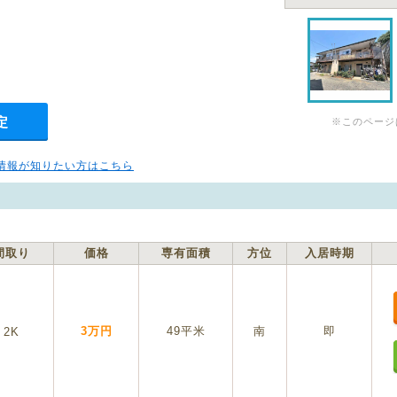
定
※このページ
情報が知りたい方はこちら
間取り
価格
専有面積
方位
入居時期
3万円
49平米
南
即
2K