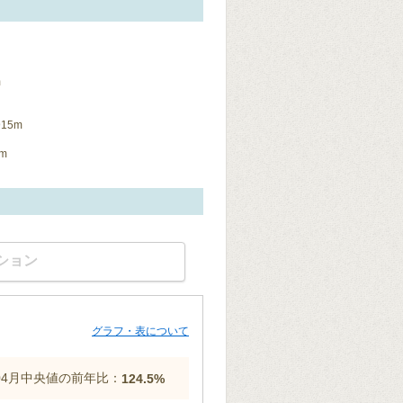
m
15m
m
ション
グラフ・表について
年04月中央値の前年比：
124.5%