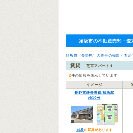
須坂市の不動産売却・査
須坂市（長野県）の物件の売却・査定
賃貸
芝宮アパート１
2
件の情報を表示しています
イメージ
長野電鉄長野線/須坂駅
歩10分
19枚
の写真があります