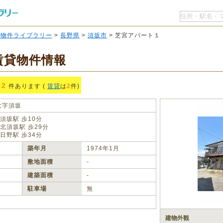
O物件ライブラリー
>
長野県
>
須坂市
> 芝宮アパート１
賃貸物件情報
2
件あります (
賃貸
は
2
件)
大字須坂
須坂駅 歩10分
北須坂駅 歩29分
日野駅 歩34分
築年月
1974年1月
敷地面積
‐
建築面積
‐
駐車場
無
建物外観