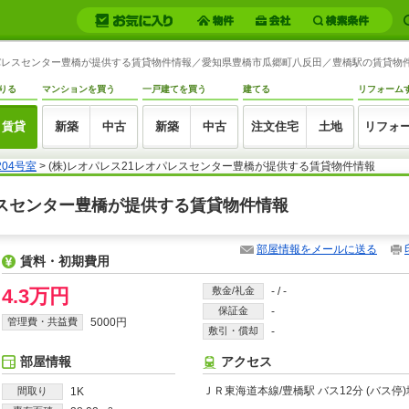
1レオパレスセンター豊橋が提供する賃貸物件情報／愛知県豊橋市瓜郷町八反田／豊橋駅の賃貸物件情報
りる
マンションを買う
一戸建てを買う
建てる
リフォーム
賃貸
新築
中古
新築
中古
注文住宅
土地
リフォ
204号室
> (株)レオパレス21レオパレスセンター豊橋が提供する賃貸物件情報
オパレスセンター豊橋が提供する賃貸物件情報
部屋情報をメールに送る
賃料・初期費用
4.3万円
敷金/礼金
-
/
-
保証金
-
管理費・共益費
5000円
敷引・償却
-
部屋情報
アクセス
ＪＲ東海道本線/豊橋駅 バス12分 (バス停)
間取り
1K