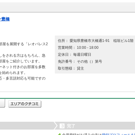
ー豊橋
住所： 愛知県豊橋市大橋通1-91 稲垣ビル1階
お部屋を展開する「レオパレス2
営業時間： 10:00 - 18:00
定休日： 毎週日曜日
しをされる方はもちろん、急
部屋をご紹介しています。
免許番号： その他（）第号
ーネット付きのお部屋を多数
取引態様： 貸主
を始められます。
応・多言語対応も可能ですの
３
完了
会員登録がお済みの方は
登録プロフィールを