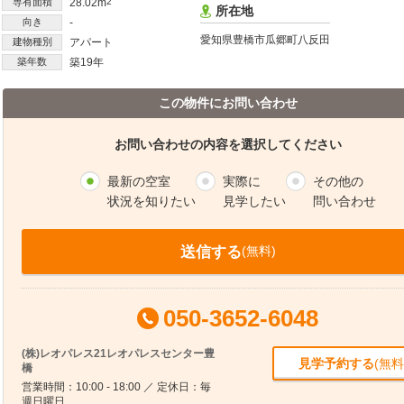
専有面積
28.02m
2
所在地
向き
-
愛知県豊橋市瓜郷町八反田
建物種別
アパート
築年数
築19年
この物件にお問い合わせ
お問い合わせの内容を選択してください
最新の空室
実際に
その他の
状況を知りたい
見学したい
問い合わせ
送信する
(無料)
050-3652-6048
(株)レオパレス21レオパレスセンター豊
見学予約する
(無料
橋
営業時間：10:00 - 18:00 ／ 定休日：毎
週日曜日