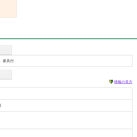
、家具付
情報の見方
月