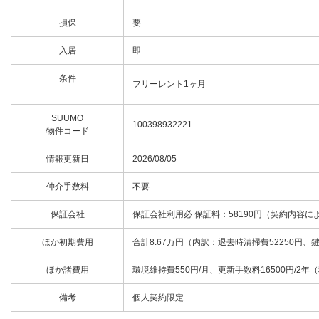
損保
要
入居
即
条件
フリーレント1ヶ月
SUUMO
100398932221
物件コード
情報更新日
2026/08/05
仲介手数料
不要
保証会社
保証会社利用必 保証料：58190円（契約内容に
ほか初期費用
合計8.67万円（内訳：退去時清掃費52250円、
ほか諸費用
環境維持費550円/月、更新手数料16500円/2年
備考
個人契約限定