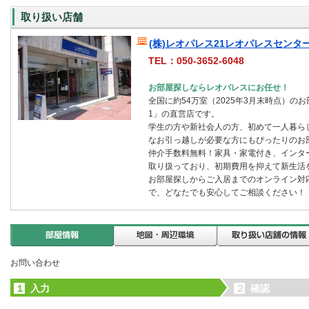
取り扱い店舗
(株)レオパレス21レオパレスセンタ
TEL：050-3652-6048
お部屋探しならレオパレスにお任せ！
全国に約54万室（2025年3月末時点）の
1」の直営店です。
学生の方や新社会人の方、初めて一人暮ら
なお引っ越しが必要な方にもぴったりのお
仲介手数料無料！家具・家電付き、インタ
取り扱っており、初期費用を抑えて新生活
お部屋探しからご入居までのオンライン対
で、どなたでも安心してご相談ください！
お問い合わせ
１
入力
２
確認