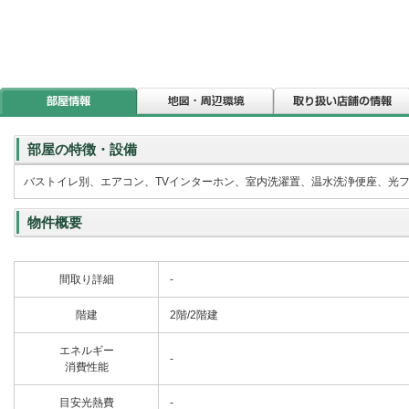
部屋の特徴・設備
バストイレ別、エアコン、TVインターホン、室内洗濯置、温水洗浄便座、光
物件概要
間取り詳細
-
階建
2階/2階建
エネルギー
-
消費性能
目安光熱費
-