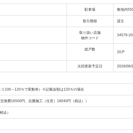
駐車場
敷地内55
取引態様
貸主
取り扱い店舗
34579-20
物件コード
総戸数
20戸
次回更新予定日
2026/08/
より100～120％で変動有）※記載金額は120％の場合
鍵交換費16500円、抗菌施工（任意）18040円（税込））
（税込）