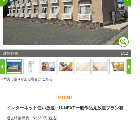
建物外観
1
/
12
※写真に誤りがある場合は
こちら
POINT
インターネット使い放題・U-NEXT一般作品見放題プラン有
退去時清掃費：52250円(税込)