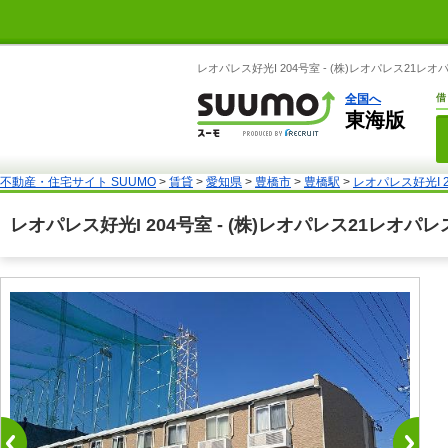
レオパレス好光I 204号室 - (株)レオパレス2
全国へ
借
東海版
不動産・住宅サイト SUUMO
>
賃貸
>
愛知県
>
豊橋市
>
豊橋駅
>
レオパレス好光I 
レオパレス好光I 204号室 - (株)レオパレス21レ