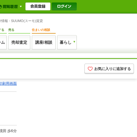
 - SUUMO(スーモ)賃貸
する
売る
住まいの相談
ーム
売却査定
講座/相談
暮らし
お気に入りに追加する
印刷用画面
境田 歩6分