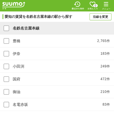
0
愛知の賃貸を名鉄名古屋本線の駅から探す
沿線を変更
名鉄名古屋本線
豊橋
2,765件
伊奈
183件
小田渕
249件
国府
472件
御油
210件
名電赤坂
83件