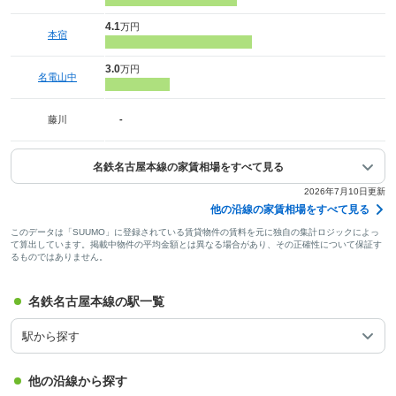
4.1
万円
本宿
3.0
万円
名電山中
藤川
-
名鉄名古屋本線の家賃相場をすべて見る
2026年7月10日更新
他の沿線の家賃相場をすべて見る
このデータは「SUUMO」に登録されている賃貸物件の賃料を元に独自の集計ロジックによっ
て算出しています。掲載中物件の平均金額とは異なる場合があり、その正確性について保証す
るものではありません。
名鉄名古屋本線の駅一覧
駅から探す
他の沿線から探す