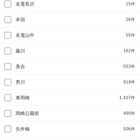
名電長沢
15件
本宿
26件
名電山中
55件
藤川
182件
美合
553件
男川
819件
東岡崎
1,427件
岡崎公園前
490件
矢作橋
506件