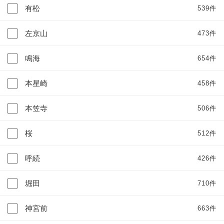
有松
539件
左京山
473件
鳴海
654件
本星崎
458件
本笠寺
506件
桜
512件
呼続
426件
堀田
710件
神宮前
663件