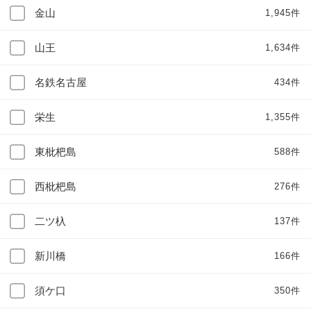
金山
1,945件
山王
1,634件
名鉄名古屋
434件
栄生
1,355件
東枇杷島
588件
西枇杷島
276件
二ツ杁
137件
新川橋
166件
須ケ口
350件