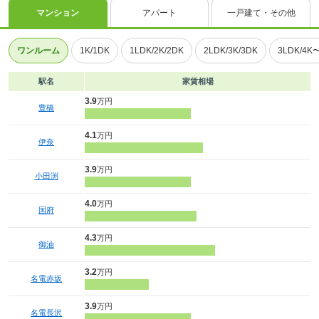
マンション
アパート
一戸建て・その他
ワンルーム
1K/1DK
1LDK/2K/2DK
2LDK/3K/3DK
3LDK/4K
駅名
家賃相場
3.9
万円
豊橋
4.1
万円
伊奈
3.9
万円
小田渕
4.0
万円
国府
4.3
万円
御油
3.2
万円
名電赤坂
3.9
万円
名電長沢