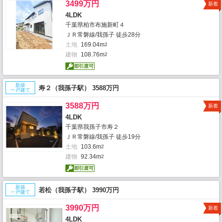
3499万円
新着
4LDK
千葉県柏市布施新町４
ＪＲ常磐線/我孫子 徒歩28分
土地
169.04m
2
建物
108.76m
2
新築
寿２（我孫子駅） 3588万円
一戸建て
3588万円
新着
4LDK
千葉県我孫子市寿２
ＪＲ常磐線/我孫子 徒歩19分
土地
103.6m
2
建物
92.34m
2
新築
若松（我孫子駅） 3990万円
一戸建て
3990万円
新着
4LDK