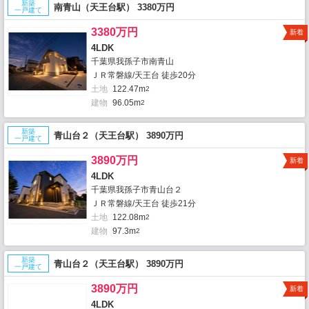
新築
南青山（天王台駅） 3380万円
一戸建て
3380万円
新着
4LDK
千葉県我孫子市南青山
ＪＲ常磐線/天王台 徒歩20分
土地
122.47m
2
建物
96.05m
2
新築
青山台２（天王台駅） 3890万円
一戸建て
3890万円
新着
4LDK
千葉県我孫子市青山台２
ＪＲ常磐線/天王台 徒歩21分
土地
122.08m
2
建物
97.3m
2
新築
青山台２（天王台駅） 3890万円
一戸建て
3890万円
新着
4LDK