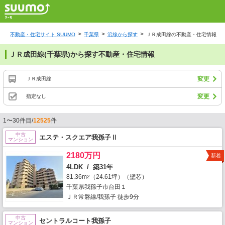
不動産・住宅サイト SUUMO
千葉県
沿線から探す
ＪＲ成田線の不動産・住宅情報
ＪＲ成田線(千葉県)から探す不動産・住宅情報
変更
ＪＲ成田線
変更
指定なし
1〜30件目/
12525
件
中古
エステ・スクエア我孫子Ⅱ
マンション
2180万円
新着
4LDK / 築31年
81.36m
（24.61坪）（壁芯）
2
千葉県我孫子市台田１
ＪＲ常磐線/我孫子 徒歩9分
中古
セントラルコート我孫子
マンション