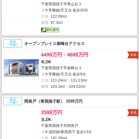
千葉県我孫子市青山台２
ＪＲ常磐線/天王台 徒歩20分
土地
122.08m
2
建物
97.3m
2
新築
オープンプレイス柴崎台アクセス
一戸建て
4499万円・4680万円
新着
4LDK
千葉県我孫子市柴崎台３
ＪＲ常磐線/天王台 徒歩9分
土地
113.24m
・131.13m
2
2
建物
103.3m
・104.02m
2
2
新築
岡発戸（東我孫子駅） 3599万円
一戸建て
3599万円
新着
3LDK
千葉県我孫子市岡発戸
ＪＲ成田線/東我孫子 徒歩13分
土地
141.26m
2