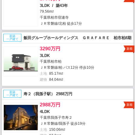
3LDK / 築43年
79.56m
2
千葉県柏市宿連寺
ＪＲ常磐線/北柏 徒歩17分
新築
飯田グループホールディングス ＧＲＡＦＡＲＥ 柏市柏8期
一戸建て
3290万円
新着
3LDK
千葉県柏市柏
ＪＲ常磐線/柏 バス12分 停歩10分
土地
85.17m
2
建物
84.04m
2
新築
寿２（我孫子駅） 2988万円
一戸建て
2988万円
新着
4LDK
千葉県我孫子市寿２
ＪＲ常磐線/我孫子 徒歩19分
土地
150.06m
2