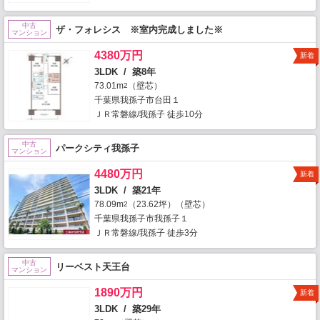
中古
ザ・フォレシス ※室内完成しました※
マンション
4380万円
新着
3LDK / 築8年
73.01m
（壁芯）
2
千葉県我孫子市台田１
ＪＲ常磐線/我孫子 徒歩10分
中古
パークシティ我孫子
マンション
4480万円
新着
3LDK / 築21年
78.09m
（23.62坪）（壁芯）
2
千葉県我孫子市我孫子１
ＪＲ常磐線/我孫子 徒歩3分
中古
リーベスト天王台
マンション
1890万円
新着
3LDK / 築29年