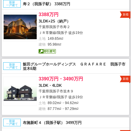
新築
寿２（我孫子駅） 3388万円
一戸建て
3388万円
新着
3LDK+2S（納戸）
千葉県我孫子市寿２
ＪＲ常磐線/我孫子 徒歩19分
土地
149.65m
2
建物
95.98m
2
飯田グループホールディングス ＧＲＡＦＡＲＥ 我孫子市
新築
一戸建て
並木6期
3390万円・3490万円
新着
3LDK・4LDK
千葉県我孫子市並木９
ＪＲ常磐線/我孫子 徒歩19分
土地
89.02m
・94.62m
2
2
建物
87.77m
・97.29m
2
2
新築
布施新町４（我孫子駅） 3499万円
一戸建て