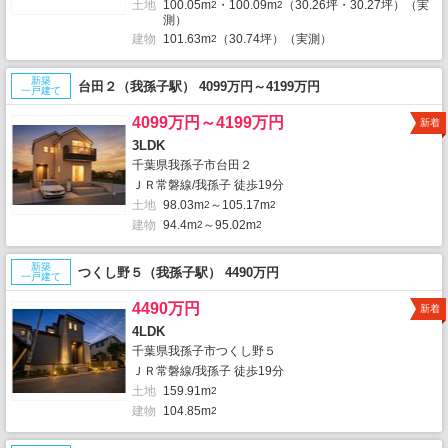
土地
100.05m
・100.09m
（30.26坪・30.27坪）（実
2
2
測）
建物
101.63m
（30.74坪）（実測）
2
新築
台田２（我孫子駅） 4099万円～4199万円
一戸建て
4099万円～4199万円
新着
3LDK
千葉県我孫子市台田２
ＪＲ常磐線/我孫子 徒歩19分
土地
98.03m
～105.17m
2
2
建物
94.4m
～95.02m
2
2
新築
つくし野５（我孫子駅） 4490万円
一戸建て
4490万円
新着
4LDK
千葉県我孫子市つくし野５
ＪＲ常磐線/我孫子 徒歩19分
土地
159.91m
2
建物
104.85m
2