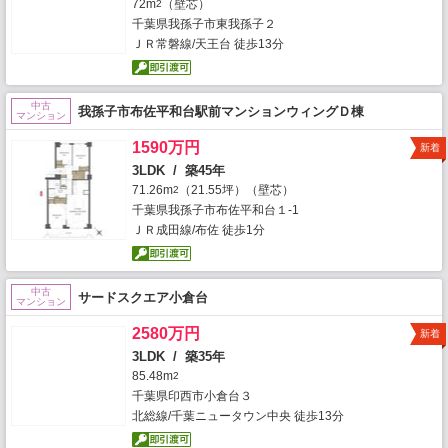
72m
（壁芯）
2
千葉県我孫子市東我孫子２
ＪＲ常磐線/天王台 徒歩13分
中古
我孫子市布佐平和台駅前マンションウィングＤ棟
マンション
1590万円
新着
3LDK / 築45年
71.26m
（21.55坪）（壁芯）
2
千葉県我孫子市布佐平和台１-1
ＪＲ成田線/布佐 徒歩1分
中古
サードスクエア小倉台
マンション
2580万円
新着
3LDK / 築35年
85.48m
2
千葉県印西市小倉台３
北総線/千葉ニュータウン中央 徒歩13分