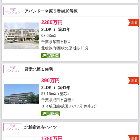
中古
アバンドーネ原５番街10号棟
マンション
2280万円
新着
2LDK / 築31年
68.63m
2
千葉県印西市原４
北総線/印西牧の原 徒歩11分
中古
吾妻北第１住宅
マンション
390万円
新着
2LDK / 築41年
57.16m
（壁芯）
2
千葉県成田市吾妻２
ＪＲ成田線/成田 バス7分 停歩2分
中古
北柏宿連寺ハイツ
マンション
1780万円
新着