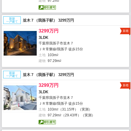
建物
97.2m
2
新築
並木７（我孫子駅） 3299万円
一戸建て
3299万円
新着
3LDK
千葉県我孫子市並木７
ＪＲ常磐線/我孫子 徒歩15分
土地
103m
2
建物
97.29m
2
新築
並木７（我孫子駅） 3299万円
一戸建て
3299万円
新着
3LDK
千葉県我孫子市並木７
ＪＲ常磐線/我孫子 徒歩15分
土地
103m
（31.15坪）（実測）
2
建物
97.29m
（29.43坪）（実測）
2