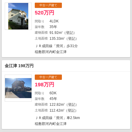
中古一戸建て
520万円
4LDK
間取り
35年
築年数
建物面積
91.92m
（登記）
2
土地面積
135.33m
（登記）
2
ＪＲ成田線「滑河」歩31分
稲敷郡河内町金江津
金江津 198万円
中古一戸建て
198万円
6DK
間取り
45年
築年数
建物面積
122.82m
（登記）
2
地図の種類
土地面積
112.42m
（登記）
2
ＪＲ成田線「滑河」車2.5km
稲敷郡河内町金江津