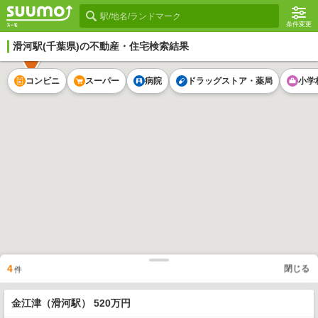
条件変更
滑河駅
(千葉県)の不動産・住宅検索結果
2
コンビニ
スーパー
病院
ドラッグストア・薬局
小学
4
閉じる
件
2
金江津（滑河駅） 520万円