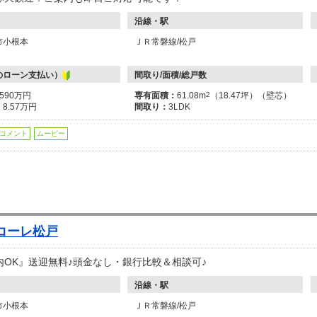
沿線・駅
市小根本
ＪＲ常磐線/松戸
のローン支払い）
間取り/面積/総戸数
3590万円
専有面積：
61.08m
2
（18.47坪）（壁芯）
：
8.57万円
間取り：
3LDK
コメント
ムービー
コーレ松戸
内OK』送迎無料♪頭金なし・銀行比較＆相談可♪
沿線・駅
市小根本
ＪＲ常磐線/松戸