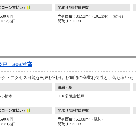
のローン支払い）
間取り/面積/総戸数
3580万円
専有面積：
33.52m
2
（10.13坪）（壁芯）
：
8.54万円
間取り：
1LDK
戸 303号室
レクトアクセス可能な松戸駅利用。駅周辺の商業利便性と、落ち着いた
沿線・駅
市小根本
ＪＲ常磐線/松戸
のローン支払い）
間取り/面積/総戸数
3690万円
専有面積：
61.08m
2
（壁芯）
：
8.81万円
間取り：
3LDK