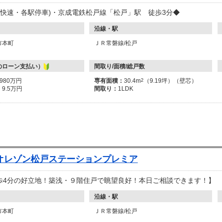
(快速・各駅停車)・京成電鉄松戸線「松戸」駅 徒歩3分◆
沿線・駅
市本町
ＪＲ常磐線/松戸
のローン支払い）
間取り/面積/総戸数
3980万円
専有面積：
30.4m
2
（9.19坪）（壁芯）
：
9.5万円
間取り：
1LDK
オレゾン松戸ステーションプレミア
歩4分の好立地！築浅・９階住戸で眺望良好！本日ご相談できます！】
沿線・駅
市本町
ＪＲ常磐線/松戸