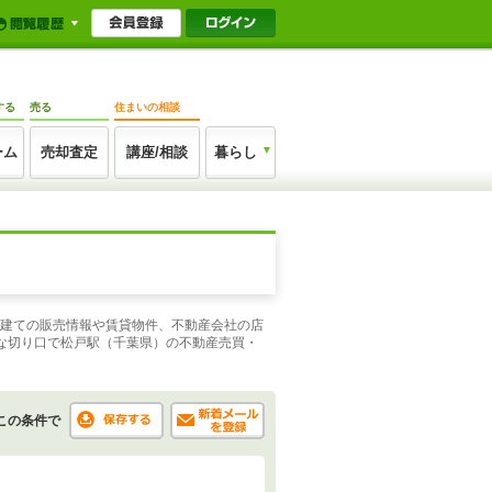
する
売る
住まいの相談
ーム
売却査定
講座/相談
暮らし
戸建ての販売情報や賃貸物件、不動産会社の店
な切り口で松戸駅（千葉県）の不動産売買・
この条件で