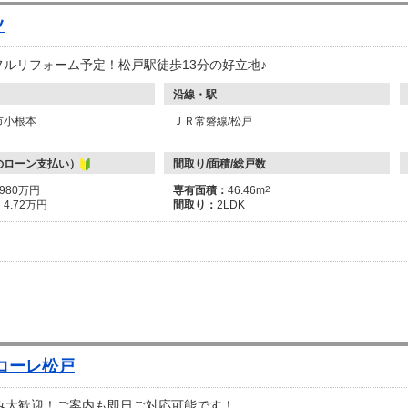
ツ
月フルリフォーム予定！松戸駅徒歩13分の好立地♪
沿線・駅
市小根本
ＪＲ常磐線/松戸
のローン支払い）
間取り/面積/総戸数
1980万円
専有面積：
46.46m
2
：
4.72万円
間取り：
2LDK
コーレ松戸
み大歓迎！ご案内も即日ご対応可能です！