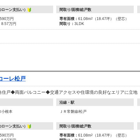
のローン支払い）
間取り/面積/総戸数
3590万円
専有面積：
61.08m
2
（18.47坪）（壁芯）
：
8.57万円
間取り：
3LDK
コーレ松戸
角住戸◆両面バルコニー◆交通アクセスや住環境の良好なエリアに立地
沿線・駅
市小根本
ＪＲ常磐線/松戸
のローン支払い）
間取り/面積/総戸数
3590万円
専有面積：
61.08m
2
（18.47坪）（壁芯）