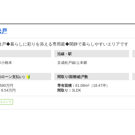
松戸
住戸◆暮らしに彩りを添える専用庭◆閑静で暮らしやすいエリアです
沿線・駅
市小根本
京成松戸線/上本郷
のローン支払い）
間取り/面積/総戸数
3580万円
専有面積：
61.08m
2
（18.47坪）
：
8.54万円
間取り：
3LDK
コメント