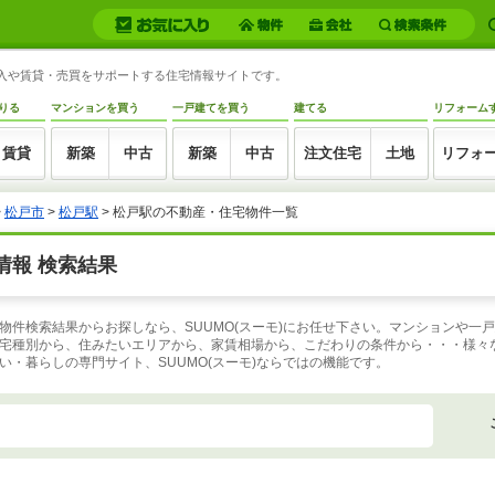
購入や賃貸・売買をサポートする住宅情報サイトです。
りる
マンションを買う
一戸建てを買う
建てる
リフォーム
賃貸
新築
中古
新築
中古
注文住宅
土地
リフォ
>
松戸市
>
松戸駅
>
松戸駅の不動産・住宅物件一覧
情報 検索結果
物件検索結果からお探しなら、SUUMO(スーモ)にお任せ下さい。マンションや一
宅種別から、住みたいエリアから、家賃相場から、こだわりの条件から・・・様々
・暮らしの専門サイト、SUUMO(スーモ)ならではの機能です。