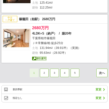
土地
125.41m
2
建物
112.25m
2
中古
篠籠田（柏駅） 2680万円
一戸建て
2680万円
4LDK+S（納戸） / 築20年
千葉県柏市篠籠田
ＪＲ常磐線/柏 徒歩25分
土地
131.94m
（39.91坪）（実測）
2
建物
95.63m
（28.92坪）
2
次へ
1
2
3
4
5
変更
豊四季駅
変更
指定なし