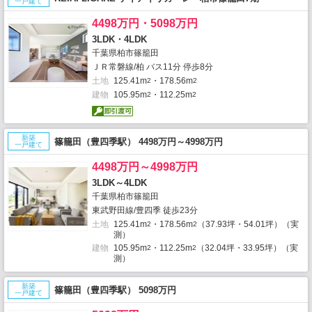
一戸建て
4498万円・5098万円
3LDK・4LDK
千葉県柏市篠籠田
ＪＲ常磐線/柏 バス11分 停歩8分
土地
125.41m
・178.56m
2
2
建物
105.95m
・112.25m
2
2
新築
篠籠田（豊四季駅） 4498万円～4998万円
一戸建て
4498万円～4998万円
3LDK～4LDK
千葉県柏市篠籠田
東武野田線/豊四季 徒歩23分
土地
125.41m
・178.56m
（37.93坪・54.01坪）（実
2
2
測）
建物
105.95m
・112.25m
（32.04坪・33.95坪）（実
2
2
測）
新築
篠籠田（豊四季駅） 5098万円
一戸建て