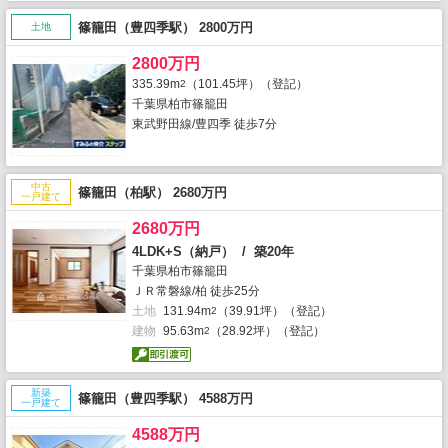
篠籠田（豊四季駅） 2800万円
土地
2800万円
335.39m
（101.45坪）（登記）
2
千葉県柏市篠籠田
東武野田線/豊四季 徒歩7分
中古
篠籠田（柏駅） 2680万円
一戸建て
2680万円
4LDK+S（納戸） / 築20年
千葉県柏市篠籠田
ＪＲ常磐線/柏 徒歩25分
土地
131.94m
（39.91坪）（登記）
2
建物
95.63m
（28.92坪）（登記）
2
新築
篠籠田（豊四季駅） 4588万円
一戸建て
4588万円