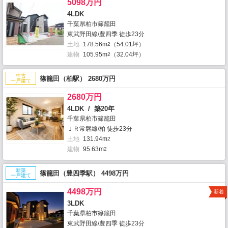
5098万円
4LDK
千葉県柏市篠籠田
東武野田線/豊四季 徒歩23分
土地
178.56m
（54.01坪）
2
建物
105.95m
（32.04坪）
2
中古
篠籠田（柏駅） 2680万円
一戸建て
2680万円
4LDK / 築20年
千葉県柏市篠籠田
ＪＲ常磐線/柏 徒歩23分
土地
131.94m
2
建物
95.63m
2
新築
篠籠田（豊四季駅） 4498万円
一戸建て
4498万円
新着
3LDK
千葉県柏市篠籠田
東武野田線/豊四季 徒歩23分