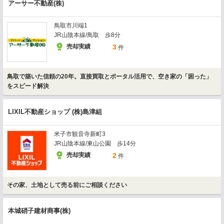
アーサー不動産(株)
鳥取市川端1
JR山陰本線/鳥取 歩8分
売却実績
3
件
鳥取で築いた信頼の20年。直接買取とポータル活用で、空き家の「困った」
をスピード解決
LIXIL不動産ショップ (株)島津組
米子市観音寺新町3
JR山陰本線/東山公園 歩14分
売却実績
2
件
その家、土地として売る前にご相談ください
本城硝子建材商事(株)