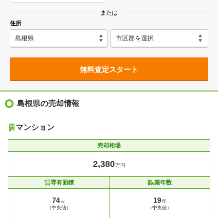
または
住所
無料査定スタート
島根県の売却情報
マンション
売却相場
2,380
万円
専有面積
築年数
74
19
㎡
年
（中央値）
（中央値）