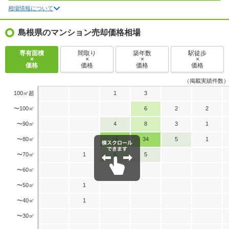
相場情報について
島根県のマンション売却価格相場
専有面積
間取り
築年数
駅徒歩
×
×
×
×
価格
価格
価格
価格
（掲載実績件数）
100㎡超
1
3
〜100㎡
6
2
2
〜90㎡
4
8
3
1
〜80㎡
14
34
5
1
〜70㎡
1
6
5
〜60㎡
1
〜50㎡
1
〜40㎡
1
〜30㎡