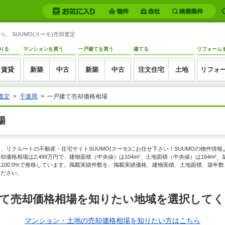
、SUUMO(スーモ)売却査定
りる
マンションを買う
一戸建てを買う
建てる
リフォーム
賃貸
新築
中古
新築
中古
注文住宅
土地
リフォ
査定
千葉県
一戸建て売却価格相場
場
、リクルートの不動産・住宅サイトSUUMO(スーモ)にお任せ下さい！SUUMOの物件情
価格相場は2,499万円で、建物面積（中央値）は104m²、土地面積（中央値）は164m²
、前月比100.0%で推移しています。掲載実績件数を、掲載実績価格、建物面積、土地面積、築
ください。
て売却価格相場を知りたい地域を選択して
マンション・土地の売却価格相場を知りたい方はこちら