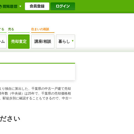
する
売る
住まいの相談
ーム
売却査定
講座/相談
暮らし
報より独自に算出した、千葉県の中古一戸建て売却
、築年数（中央値）は25年で、千葉県の売却価格相
年数、駅徒歩別に確認することもできるので、中古一
ください