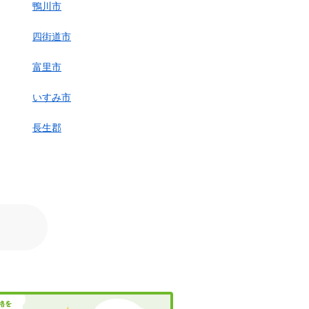
鴨川市
四街道市
富里市
いすみ市
長生郡