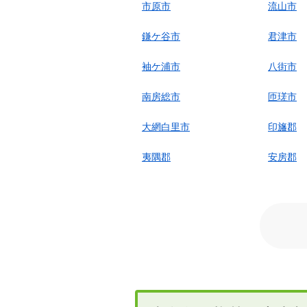
市原市
流山市
鎌ケ谷市
君津市
袖ケ浦市
八街市
南房総市
匝瑳市
大網白里市
印旛郡
夷隅郡
安房郡