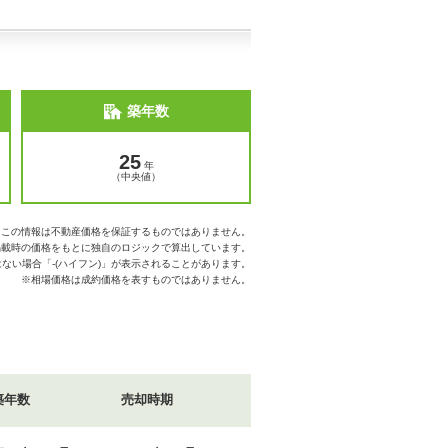
築年数
25
年
（中央値）
※この情報は不動産価格を保証するものではありません。
掲載時の価格をもとに独自のロジックで算出しています。
ない場合「-(ハイフン)」が表示されることがあります。
※相場価格は成約価格を表すものではありません。
築年数
売却時期