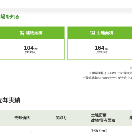
相場を知る
建物面積
土地面積
104
164
m²
m²
（中央値）
（中央値）
※相場価格はSUUMOでの最終
※数値算出のためのデータが十分では
売却実績
土地面積
売却価格
間取り
建物/専有面積
165.0m
2