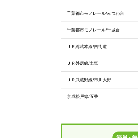
千葉都市モノレール/みつわ台
千葉都市モノレール/千城台
ＪＲ総武本線/四街道
ＪＲ外房線/土気
ＪＲ武蔵野線/市川大野
京成松戸線/五香