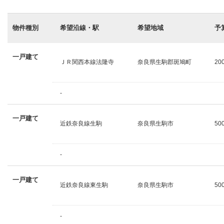
物件種別
希望沿線・駅
希望地域
予
一戸建て
ＪＲ関西本線法隆寺
奈良県生駒郡斑鳩町
20
-
一戸建て
近鉄奈良線生駒
奈良県生駒市
50
-
一戸建て
近鉄奈良線東生駒
奈良県生駒市
50
-