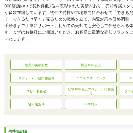
000店舗の中で契約件数1位を表彰された実績があり、売却専属スタ
が多数在籍しています。物件の特性や市場動向に合わせて「できる
店内の様子
く・できるだけ早く」売るための戦略を立て、内覧対応や価格調整
手続きまで丁寧にサポート。初めての売却でも安心して任せられる
す。まずはお気軽にご相談いただき、お客様に最適な売却プランを
いたします。
地元の実績多数
開店10年以上
リフォーム・建築相談可
ハウスクリーニング
ア
経験10年以上のベテランに相談
スピード査定
ファ
可
駐車場あり
年中無休
売却実績