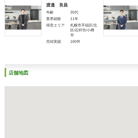
渡邉 良昌
年齢
30代
業界経験
11年
得意エリア
札幌市手稲区/北
区/石狩市/小樽
市
売却実績
160件
店舗地図