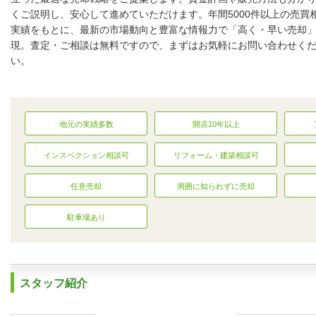
くご説明し、安心して進めていただけます。年間5000件以上の売買
実績をもとに、最新の市場動向と豊富な情報力で「高く・早い売却
店内の様子
現。査定・ご相談は無料ですので、まずはお気軽にお問い合わせく
い。
地元の実績多数
開店10年以上
インスペクション相談可
リフォーム・建築相談可
任意売却
周囲に知られずに売却
駐車場あり
スタッフ紹介