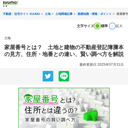
不動産・住宅サイト SUUMO
土地
土地関連記事
基礎知識・情報・ポイント
家屋番号
文字サイズ
標準
拡大
土地
家屋番号とは？ 土地と建物の不動産登記簿謄本
の見方、住所・地番との違い、賢い調べ方を解説
最終更新日 2025年07月31日