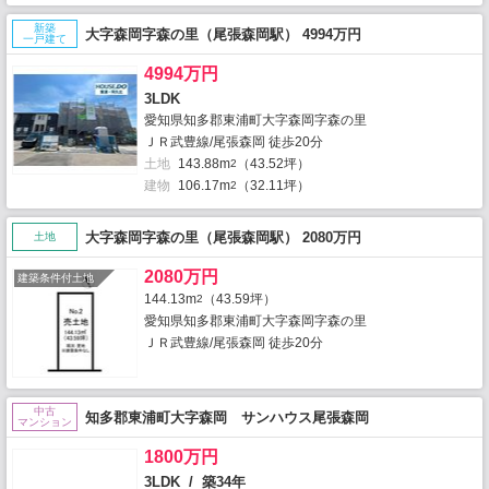
新築
大字森岡字森の里（尾張森岡駅） 4994万円
一戸建て
4994万円
3LDK
愛知県知多郡東浦町大字森岡字森の里
ＪＲ武豊線/尾張森岡 徒歩20分
土地
143.88m
（43.52坪）
2
建物
106.17m
（32.11坪）
2
大字森岡字森の里（尾張森岡駅） 2080万円
土地
2080万円
建築条件付土地
144.13m
（43.59坪）
2
愛知県知多郡東浦町大字森岡字森の里
ＪＲ武豊線/尾張森岡 徒歩20分
中古
知多郡東浦町大字森岡 サンハウス尾張森岡
マンション
1800万円
3LDK / 築34年