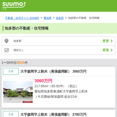
不動産・住宅サイト SUUMO
愛知県
知多郡
知多郡の不動産・住宅情報
知多郡の不動産・住宅情報
変更
知多郡
変更
指定なし
1〜30件目/
3515
件
大字森岡字上割木（尾張森岡駅） 3060万円
土地
3060万円
217.95m
（65.92坪）（登記）
2
愛知県知多郡東浦町大字森岡字上割木
ＪＲ武豊線/尾張森岡 徒歩22分
大字森岡字上割木（尾張森岡駅） 2780万円
土地