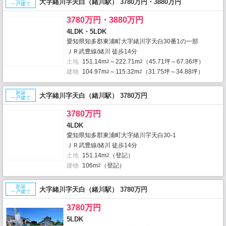
大字緒川字天白（緒川駅） 3780万円・3880万円
一戸建て
3780万円・3880万円
4LDK・5LDK
愛知県知多郡東浦町大字緒川字天白30番1の一部
ＪＲ武豊線/緒川 徒歩14分
土地
151.14m
～222.71m
（45.71坪～67.36坪）
2
2
建物
104.97m
～115.32m
（31.75坪～34.88坪）
2
2
新築
大字緒川字天白（緒川駅） 3780万円
一戸建て
3780万円
4LDK
愛知県知多郡東浦町大字緒川字天白30-1
ＪＲ武豊線/緒川 徒歩14分
土地
151.14m
（登記）
2
建物
106m
（登記）
2
新築
大字緒川字天白（緒川駅） 3780万円
一戸建て
3780万円
5LDK