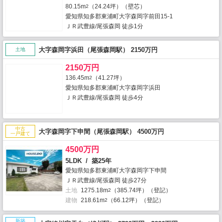
80.15m
（24.24坪）（壁芯）
2
愛知県知多郡東浦町大字森岡字前田15-1
ＪＲ武豊線/尾張森岡 徒歩1分
大字森岡字浜田（尾張森岡駅） 2150万円
土地
2150万円
136.45m
（41.27坪）
2
愛知県知多郡東浦町大字森岡字浜田
ＪＲ武豊線/尾張森岡 徒歩4分
中古
大字森岡字下申間（尾張森岡駅） 4500万円
一戸建て
4500万円
5LDK / 築25年
愛知県知多郡東浦町大字森岡字下申間
ＪＲ武豊線/尾張森岡 徒歩27分
土地
1275.18m
（385.74坪）（登記）
2
建物
218.61m
（66.12坪）（登記）
2
新築