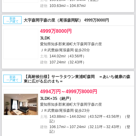
建物
103.63m
～104.87m
2
2
新築
大字森岡字森の里（尾張森岡駅） 4999万8000円
一戸建て
4999万8000円
3LDK
愛知県知多郡東浦町大字森岡字森の里
ＪＲ武豊線/尾張森岡 徒歩20分
土地
144.02m
（43.56坪）
2
建物
107.24m
（32.43坪）
2
【高耐候仕様】サーラタウン東浦町森岡 ＝あいち健康の森
新築
一戸建て
東に広がる丘のまち＝
4994万円～4999万8000円
3LDK+3S（納戸）
愛知県知多郡東浦町大字森岡字森の里
ＪＲ武豊線/尾張森岡 徒歩23分
土地
143.88m
～144.02m
（43.52坪～43.56坪）（登
2
2
記）
建物
106.17m
～107.24m
（32.11坪～32.43坪）（登
2
2
記）