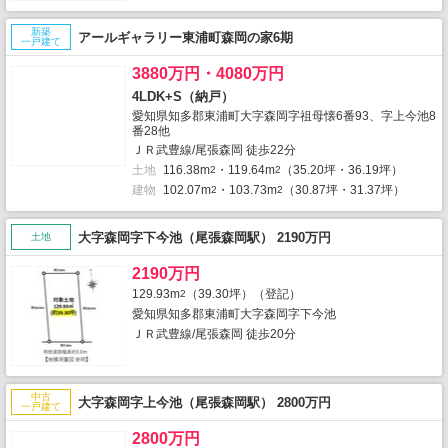
新築
アールギャラリー東浦町森岡の家6期
一戸建て
3880万円・4080万円
4LDK+S（納戸）
愛知県知多郡東浦町大字森岡字祖母懐6番93、字上今池8
番28他
ＪＲ武豊線/尾張森岡 徒歩22分
土地
116.38m
・119.64m
（35.20坪・36.19坪）
2
2
建物
102.07m
・103.73m
（30.87坪・31.37坪）
2
2
大字森岡字下今池（尾張森岡駅） 2190万円
土地
2190万円
129.93m
（39.30坪）（登記）
2
愛知県知多郡東浦町大字森岡字下今池
ＪＲ武豊線/尾張森岡 徒歩20分
中古
大字森岡字上今池（尾張森岡駅） 2800万円
一戸建て
2800万円