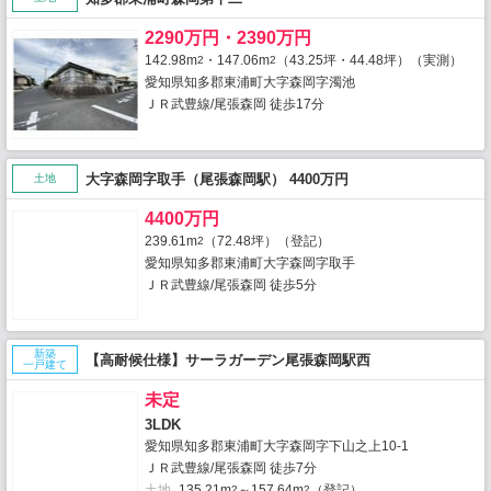
2290万円・2390万円
142.98m
・147.06m
（43.25坪・44.48坪）（実測）
2
2
愛知県知多郡東浦町大字森岡字濁池
ＪＲ武豊線/尾張森岡 徒歩17分
大字森岡字取手（尾張森岡駅） 4400万円
土地
4400万円
239.61m
（72.48坪）（登記）
2
愛知県知多郡東浦町大字森岡字取手
ＪＲ武豊線/尾張森岡 徒歩5分
新築
【高耐候仕様】サーラガーデン尾張森岡駅西
一戸建て
未定
3LDK
愛知県知多郡東浦町大字森岡字下山之上10-1
ＪＲ武豊線/尾張森岡 徒歩7分
土地
135.21m
～157.64m
（登記）
2
2