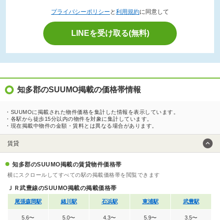
プライバシーポリシー
と
利用規約
に同意して
LINEを受け取る(無料)
知多郡のSUUMO掲載の価格帯情報
・SUUMOに掲載された物件価格を集計した情報を表示しています。
・各駅から徒歩15分以内の物件を対象に集計しています。
・現在掲載中物件の金額・賃料とは異なる場合があります。
賃貸
知多郡のSUUMO掲載の賃貸物件価格帯
横にスクロールしてすべての駅の掲載価格帯を閲覧できます
ＪＲ武豊線のSUUMO掲載の掲載価格帯
尾張森岡駅
緒川駅
石浜駅
東浦駅
武豊駅
5.6〜
5.0〜
4.3〜
5.9〜
3.5〜