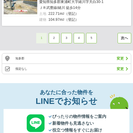
愛知県知多郡東浦町大字緒川字天白30-1
ＪＲ武豊線/緒川 徒歩14分
土地
222.71m
（登記）
2
建物
104.97m
（登記）
2
次へ
1
2
3
4
5
変更
知多郡
変更
指定なし
あなたに合った物件を
LINEでお知らせ
ぴったりの物件情報をご案内
新着物件も見逃さない
役立つ情報をすぐにお届け