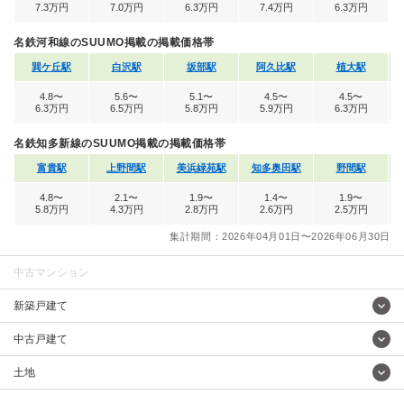
7.3万円
7.0万円
6.3万円
7.4万円
6.3万円
名鉄河和線のSUUMO掲載の掲載価格帯
巽ケ丘駅
白沢駅
坂部駅
阿久比駅
植大駅
4.8〜
5.6〜
5.1〜
4.5〜
4.5〜
6.3万円
6.5万円
5.8万円
5.9万円
6.3万円
名鉄知多新線のSUUMO掲載の掲載価格帯
富貴駅
上野間駅
美浜緑苑駅
知多奥田駅
野間駅
4.8〜
2.1〜
1.9〜
1.4〜
1.9〜
5.8万円
4.3万円
2.8万円
2.6万円
2.5万円
集計期間：2026年04月01日〜2026年06月30日
中古マンション
新築戸建て
中古戸建て
土地