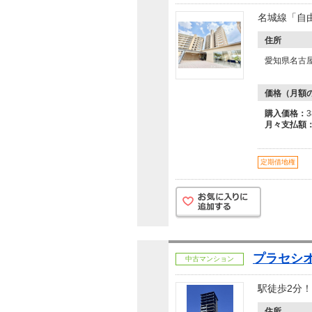
名城線「自
住所
愛知県名古
価格（月額
購入価格：
月々支払額
定期借地権
プラセシ
中古マンション
駅徒歩2分
住所