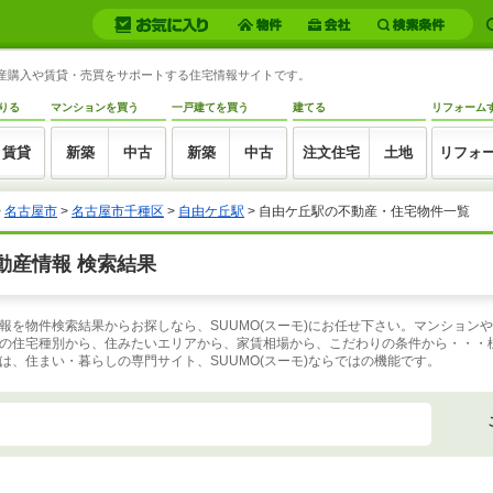
動産購入や賃貸・売買をサポートする住宅情報サイトです。
りる
マンションを買う
一戸建てを買う
建てる
リフォーム
賃貸
新築
中古
新築
中古
注文住宅
土地
リフォ
>
名古屋市
>
名古屋市千種区
>
自由ケ丘駅
>
自由ケ丘駅の不動産・住宅物件一覧
動産情報 検索結果
報を物件検索結果からお探しなら、SUUMO(スーモ)にお任せ下さい。マンション
の住宅種別から、住みたいエリアから、家賃相場から、こだわりの条件から・・・
、住まい・暮らしの専門サイト、SUUMO(スーモ)ならではの機能です。