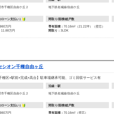
屋市千種区自由ケ丘２
地下鉄名城線/自由ケ丘
のローン支払い）
間取り/面積/総戸数
4980万円
専有面積：
70.16m
2
（21.22坪）（壁芯）
：
11.88万円
間取り：
3LDK
セシオン千種自由ヶ丘
【千種区×駅前×完成×高台】駐車場継承可能、ゴミ回収サービス有
沿線・駅
屋市千種区自由ケ丘２
地下鉄名城線/自由ケ丘
のローン支払い）
間取り/面積/総戸数
4980万円
専有面積：
70.16m
2
（壁芯）