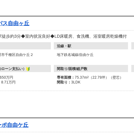
パス自由ヶ丘
駅徒歩約3分◆室内状況良好◆LD床暖房、食洗機、浴室暖房乾燥機付
沿線・駅
屋市千種区自由ケ丘２
地下鉄名城線/自由ケ丘
のローン支払い）
間取り/面積/総戸数
3650万円
専有面積：
75.37m
2
（22.79坪）（壁芯）
：
8.71万円
間取り：
3LDK
ーポ自由ケ丘