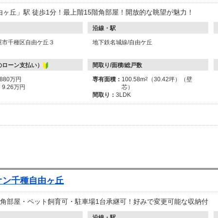
由ヶ丘」駅 徒歩1分！最上階15階角部屋！開放的な眺望が魅力！
沿線・駅
屋市千種区自由ケ丘３
地下鉄名城線/自由ケ丘
のローン支払い）
間取り/面積/総戸数
3880万円
専有面積：
100.58m
2
（30.42坪）（壁
：
9.26万円
芯）
間取り：
3LDK
オン千種自由ヶ丘
！角部屋・ペット飼育可・駐車場1台承継可！好みで変更可能な収納付
沿線・駅