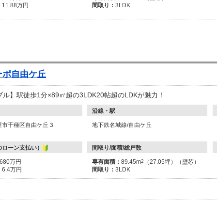
：
11.88万円
間取り：
3LDK
ーポ自由ケ丘
ル】駅徒歩1分×89㎡超の3LDK20帖超のLDKが魅力！
沿線・駅
屋市千種区自由ケ丘３
地下鉄名城線/自由ケ丘
のローン支払い）
間取り/面積/総戸数
2680万円
専有面積：
89.45m
2
（27.05坪）（壁芯）
：
6.4万円
間取り：
3LDK