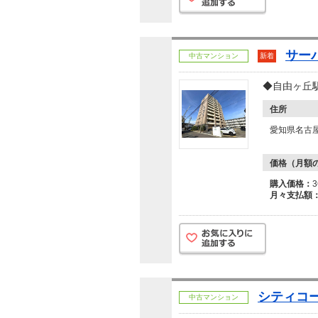
サー
中古マンション
新着
◆自由ヶ丘
住所
愛知県名古
価格（月額
購入価格：
月々支払額
シティコ
中古マンション