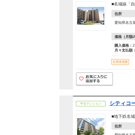
■名城線「
住所
愛知県名古
価格（月額
購入価格：
月々支払額
定期借地権
シティコ
中古マンション
■地下鉄名
住所