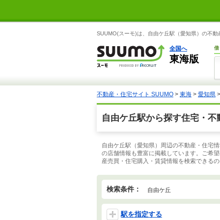
SUUMO(スーモ)は、自由ケ丘駅（愛知県）の不
全国へ
借
東海版
不動産・住宅サイト SUUMO
>
東海
>
愛知県
自由ケ丘駅から探す住宅・不
自由ケ丘駅（愛知県）周辺の不動産・住宅情
の店舗情報も豊富に掲載しています。ご希望
産売買・住宅購入・賃貸情報を検索できるのは
検索条件：
自由ケ丘
駅を指定する