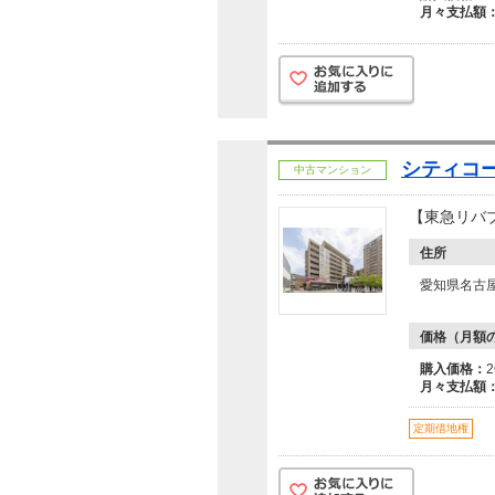
月々支払額
シティコ
中古マンション
【東急リバブ
住所
愛知県名古
価格（月額
購入価格：
月々支払額
定期借地権