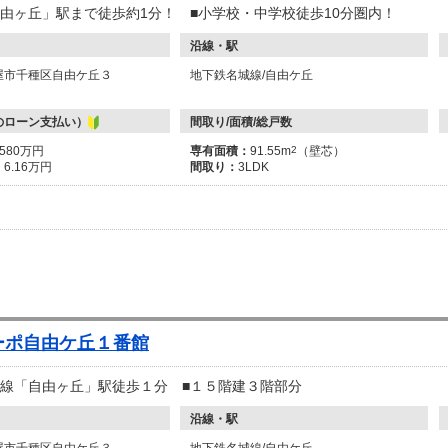
自由ヶ丘」駅まで徒歩約1分！ ■小学校・中学校徒歩10分圏内！
沿線・駅
屋市千種区自由ケ丘３
地下鉄名城線/自由ケ丘
のローン支払い）
間取り/面積/総戸数
2580万円
専有面積：
91.55m
2
（壁芯）
：
6.16万円
間取り：
3LDK
ーポ自由ケ丘１番館
城線「自由ヶ丘」駅徒歩１分 ■１５階建３階部分
沿線・駅