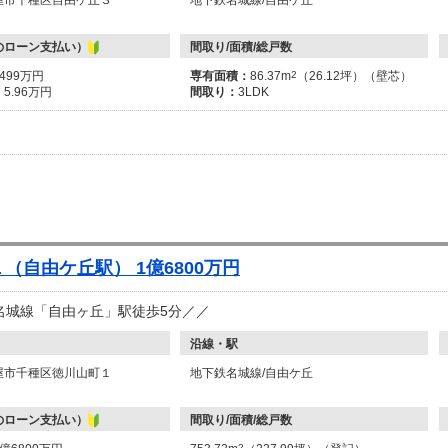
屋市千種区自由ケ丘３
地下鉄名城線/自由ケ丘
のローン支払い）
間取り/面積/総戸数
2499万円
専有面積：
86.37m
2
（26.12坪）（壁芯）
：
5.96万円
間取り：
3LDK
（自由ケ丘駅） 1億6800万円
名城線「自由ヶ丘」駅徒歩5分／／
沿線・駅
屋市千種区徳川山町１
地下鉄名城線/自由ケ丘
のローン支払い）
間取り/面積/総戸数
2