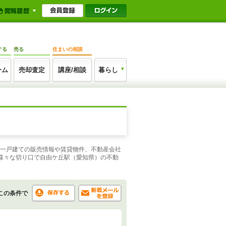
する
売る
住まいの相談
ーム
売却査定
講座/相談
暮らし
や一戸建ての販売情報や賃貸物件、不動産会社
様々な切り口で自由ケ丘駅（愛知県）の不動
この条件で