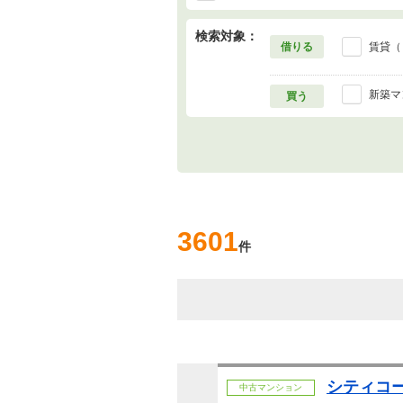
検索対象：
借りる
賃貸（
新築マ
買う
3601
件
シティコ
中古マンション