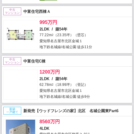
中古
中富住宅西棟Ａ
マンション
995万円
2LDK / 築54年
77.22m
（23.35坪）（壁芯）
2
愛知県名古屋市北区金城１
地下鉄名城線/名城公園 徒歩11分
中古
中富住宅C棟
マンション
1200万円
2LDK / 築54年
62.78m
（18.99坪）（登記）
2
愛知県名古屋市北区金城１
地下鉄名城線/名城公園 徒歩9分
新築
新発売【ウッドフレンズの家】北区 名城公園東Part6
一戸建て
8560万円
4LDK