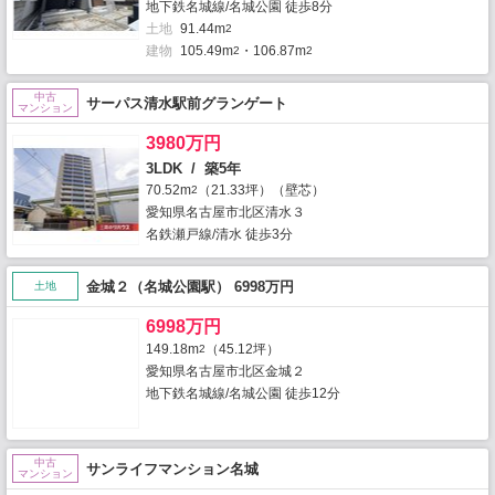
地下鉄名城線/名城公園 徒歩8分
土地
91.44m
2
建物
105.49m
・106.87m
2
2
中古
サーパス清水駅前グランゲート
マンション
3980万円
3LDK / 築5年
70.52m
（21.33坪）（壁芯）
2
愛知県名古屋市北区清水３
名鉄瀬戸線/清水 徒歩3分
金城２（名城公園駅） 6998万円
土地
6998万円
149.18m
（45.12坪）
2
愛知県名古屋市北区金城２
地下鉄名城線/名城公園 徒歩12分
中古
サンライフマンション名城
マンション