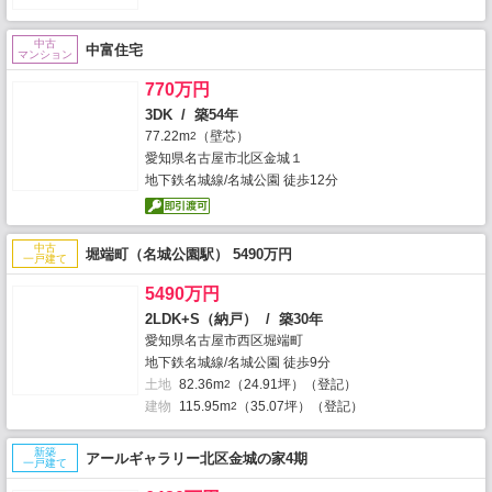
中古
中富住宅
マンション
770万円
3DK / 築54年
77.22m
（壁芯）
2
愛知県名古屋市北区金城１
地下鉄名城線/名城公園 徒歩12分
中古
堀端町（名城公園駅） 5490万円
一戸建て
5490万円
2LDK+S（納戸） / 築30年
愛知県名古屋市西区堀端町
地下鉄名城線/名城公園 徒歩9分
土地
82.36m
（24.91坪）（登記）
2
建物
115.95m
（35.07坪）（登記）
2
新築
アールギャラリー北区金城の家4期
一戸建て