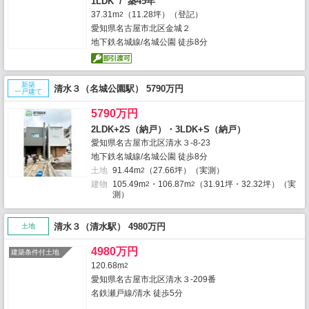
1LDK / 築45年
37.31m
（11.28坪）（登記）
2
愛知県名古屋市北区金城２
地下鉄名城線/名城公園 徒歩8分
新築
清水３（名城公園駅） 5790万円
一戸建て
5790万円
2LDK+2S（納戸）・3LDK+S（納戸）
愛知県名古屋市北区清水３-8-23
地下鉄名城線/名城公園 徒歩8分
土地
91.44m
（27.66坪）（実測）
2
建物
105.49m
・106.87m
（31.91坪・32.32坪）（実
2
2
測）
清水３（清水駅） 4980万円
土地
4980万円
建築条件付土地
120.68m
2
愛知県名古屋市北区清水３-209番
名鉄瀬戸線/清水 徒歩5分