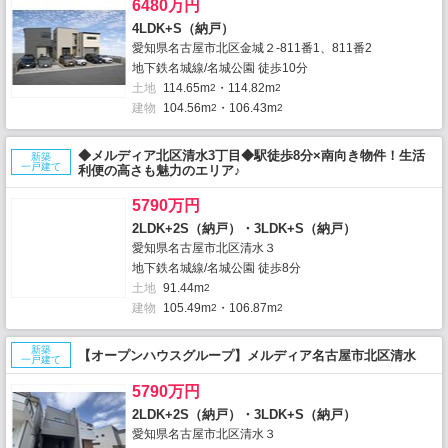
6480万円
4LDK+S（納戸）
愛知県名古屋市北区金城２-811番1、811番2
地下鉄名城線/名城公園 徒歩10分
土地
114.65m
・114.82m
2
2
建物
104.56m
・106.43m
2
2
◆メルディア北区清水3丁目◆駅徒歩8分×南向き物件！生活
新築
一戸建て
利便の高さも魅力のエリア♪
5790万円
2LDK+2S（納戸）・3LDK+S（納戸）
愛知県名古屋市北区清水３
地下鉄名城線/名城公園 徒歩8分
土地
91.44m
2
建物
105.49m
・106.87m
2
2
新築
【オープンハウスグループ】メルディア名古屋市北区清水
一戸建て
5790万円
2LDK+2S（納戸）・3LDK+S（納戸）
愛知県名古屋市北区清水３