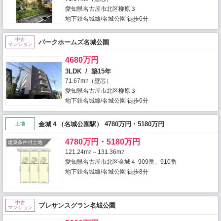
愛知県名古屋市北区柳原３
地下鉄名城線/名城公園 徒歩6分
中古
パークホームズ名城公園
マンション
4680万円
3LDK / 築15年
71.67m
（壁芯）
2
愛知県名古屋市北区柳原３
地下鉄名城線/名城公園 徒歩6分
金城４（名城公園駅） 4780万円・5180万円
土地
4780万円・5180万円
建築条件付土地
121.24m
～131.36m
2
2
愛知県名古屋市北区金城４-909番、910番
地下鉄名城線/名城公園 徒歩8分
中古
プレサンスグラン名城公園
マンション