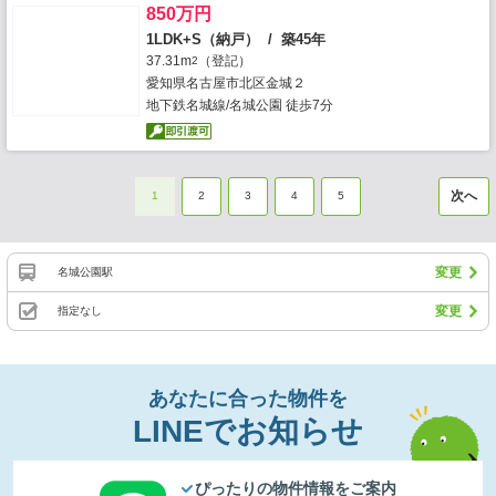
850万円
1LDK+S（納戸） / 築45年
37.31m
（登記）
2
愛知県名古屋市北区金城２
地下鉄名城線/名城公園 徒歩7分
次へ
1
2
3
4
5
変更
名城公園駅
変更
指定なし
あなたに合った物件を
LINEでお知らせ
ぴったりの物件情報をご案内