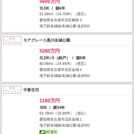
5600万円
3LDK / 築6年
81.68m
（24.70坪）（壁芯）
2
愛知県名古屋市北区柳原３
地下鉄名城線/名城公園 徒歩6分
中古
モアグレース黒川名城公園
マンション
5280万円
2LDK+S（納戸） / 築6年
80.98m
（24.49坪）（壁芯）
2
愛知県名古屋市北区金城４
地下鉄名城線/名城公園 徒歩8分
中古
中富住宅
マンション
1180万円
3DK / 築54年
62.78m
（18.99坪）（登記）
2
愛知県名古屋市北区金城１
地下鉄名城線/名城公園 徒歩9分