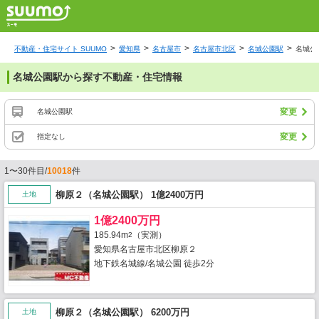
不動産・住宅サイト SUUMO
愛知県
名古屋市
名古屋市北区
名城公園駅
名城公
名城公園駅から探す不動産・住宅情報
変更
名城公園駅
変更
指定なし
1〜30件目/
10018
件
柳原２（名城公園駅） 1億2400万円
土地
1億2400万円
185.94m
（実測）
2
愛知県名古屋市北区柳原２
地下鉄名城線/名城公園 徒歩2分
柳原２（名城公園駅） 6200万円
土地