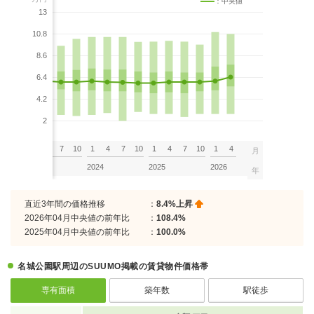
：中央値
13
10.8
8.6
6.4
4.2
2
7
10
1
4
7
10
1
4
7
10
1
4
7
10
1
4
月
2023
2024
2025
2026
年
直近3年間の価格推移
：
8.4%上昇
2026年04月中央値の前年比
：
108.4%
2025年04月中央値の前年比
：
100.0%
名城公園駅周辺のSUUMO掲載の賃貸物件価格帯
専有面積
築年数
駅徒歩