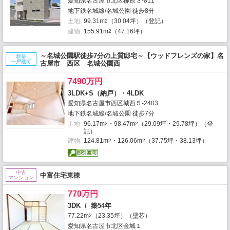
愛知県名古屋市北区柳原３-811
地下鉄名城線/名城公園 徒歩8分
土地
99.31m
（30.04坪）（登記）
2
建物
155.91m
（47.16坪）
2
～名城公園駅徒歩7分の上質邸宅～【ウッドフレンズの家】名
新築
一戸建て
古屋市 西区 名城公園西
7490万円
3LDK+S（納戸）・4LDK
愛知県名古屋市西区城西５-2403
地下鉄名城線/名城公園 徒歩7分
土地
96.17m
・98.47m
（29.09坪・29.78坪）（登
2
2
記）
建物
124.81m
・126.06m
（37.75坪・38.13坪）
2
2
中古
中富住宅東棟
マンション
770万円
3DK / 築54年
77.22m
（23.35坪）（壁芯）
2
愛知県名古屋市北区金城１