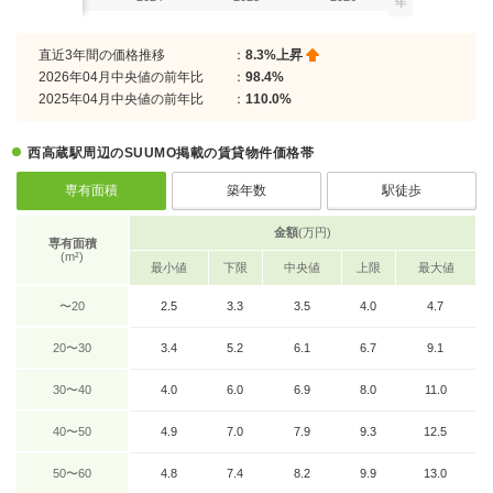
年
直近3年間の価格推移
：
8.3%上昇
2026年04月中央値の前年比
：
98.4%
2025年04月中央値の前年比
：
110.0%
西高蔵駅周辺のSUUMO掲載の賃貸物件価格帯
専有面積
築年数
駅徒歩
金額
(万円)
専有面積
(m²)
最小値
下限
中央値
上限
最大値
〜20
2.5
3.3
3.5
4.0
4.7
20〜30
3.4
5.2
6.1
6.7
9.1
30〜40
4.0
6.0
6.9
8.0
11.0
40〜50
4.9
7.0
7.9
9.3
12.5
50〜60
4.8
7.4
8.2
9.9
13.0