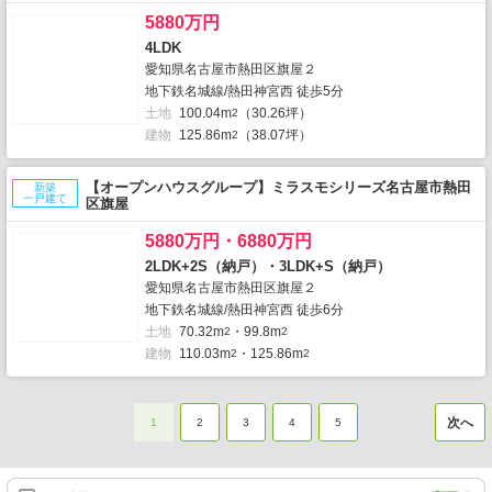
5880万円
4LDK
愛知県名古屋市熱田区旗屋２
地下鉄名城線/熱田神宮西 徒歩5分
土地
100.04m
（30.26坪）
2
建物
125.86m
（38.07坪）
2
【オープンハウスグループ】ミラスモシリーズ名古屋市熱田
新築
一戸建て
区旗屋
5880万円・6880万円
2LDK+2S（納戸）・3LDK+S（納戸）
愛知県名古屋市熱田区旗屋２
地下鉄名城線/熱田神宮西 徒歩6分
土地
70.32m
・99.8m
2
2
建物
110.03m
・125.86m
2
2
次へ
1
2
3
4
5