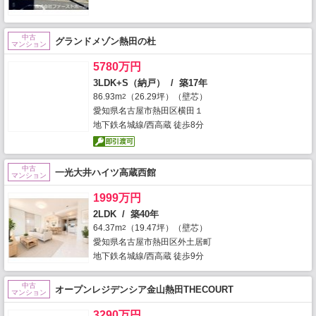
中古
グランドメゾン熱田の杜
マンション
5780万円
3LDK+S（納戸） / 築17年
86.93m
（26.29坪）（壁芯）
2
愛知県名古屋市熱田区横田１
地下鉄名城線/西高蔵 徒歩8分
中古
一光大井ハイツ高蔵西館
マンション
1999万円
2LDK / 築40年
64.37m
（19.47坪）（壁芯）
2
愛知県名古屋市熱田区外土居町
地下鉄名城線/西高蔵 徒歩9分
中古
オープンレジデンシア金山熱田THECOURT
マンション
3290万円