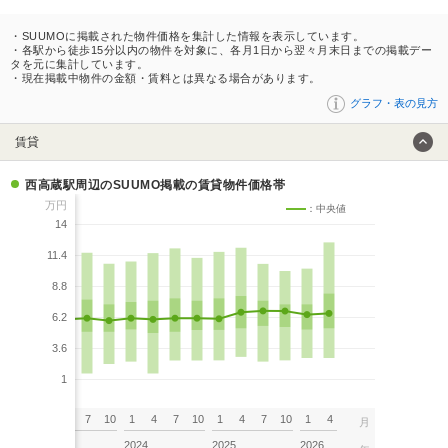
・SUUMOに掲載された物件価格を集計した情報を表示しています。
・各駅から徒歩15分以内の物件を対象に、各月1日から翌々月末日までの掲載デー
タを元に集計しています。
・現在掲載中物件の金額・賃料とは異なる場合があります。
グラフ・表の見方
賃貸
西高蔵駅周辺のSUUMO掲載の賃貸物件価格帯
万円
：中央値
14
11.4
8.8
6.2
3.6
1
7
10
1
4
7
10
1
4
7
10
1
4
7
10
1
4
月
2023
2024
2025
2026