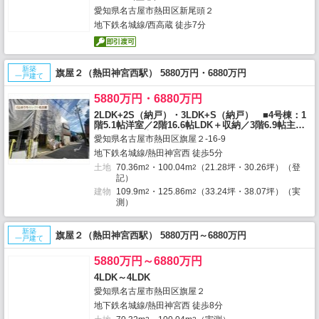
愛知県名古屋市熱田区新尾頭２
地下鉄名城線/西高蔵 徒歩7分
新築
旗屋２（熱田神宮西駅） 5880万円・6880万円
一戸建て
5880万円・6880万円
2LDK+2S（納戸）・3LDK+S（納戸） ■4号棟：1
階5.1帖洋室／2階16.6帖LDK＋収納／3階6.9帖主寝
室／6.1帖洋室／4.6帖納戸
愛知県名古屋市熱田区旗屋２-16-9
地下鉄名城線/熱田神宮西 徒歩5分
土地
70.36m
・100.04m
（21.28坪・30.26坪）（登
2
2
記）
建物
109.9m
・125.86m
（33.24坪・38.07坪）（実
2
2
測）
新築
旗屋２（熱田神宮西駅） 5880万円～6880万円
一戸建て
5880万円～6880万円
4LDK～4LDK
愛知県名古屋市熱田区旗屋２
地下鉄名城線/熱田神宮西 徒歩8分