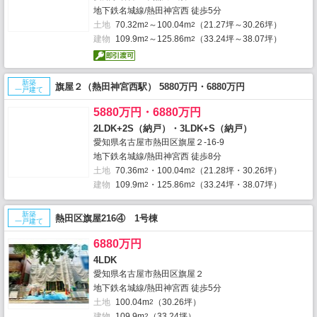
地下鉄名城線/熱田神宮西 徒歩5分
土地
70.32m
～100.04m
（21.27坪～30.26坪）
2
2
建物
109.9m
～125.86m
（33.24坪～38.07坪）
2
2
新築
旗屋２（熱田神宮西駅） 5880万円・6880万円
一戸建て
5880万円・6880万円
2LDK+2S（納戸）・3LDK+S（納戸）
愛知県名古屋市熱田区旗屋２-16‐9
地下鉄名城線/熱田神宮西 徒歩8分
土地
70.36m
・100.04m
（21.28坪・30.26坪）
2
2
建物
109.9m
・125.86m
（33.24坪・38.07坪）
2
2
新築
熱田区旗屋216④ 1号棟
一戸建て
6880万円
4LDK
愛知県名古屋市熱田区旗屋２
地下鉄名城線/熱田神宮西 徒歩5分
土地
100.04m
（30.26坪）
2
建物
109.9m
（33.24坪）
2