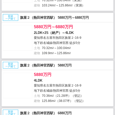
土地
70.32m
～100.04m
（実測）
2
2
建物
103.24m
～125.86m
（実測）
2
2
新築
旗屋２（熱田神宮西駅） 5880万円～6880万円
一戸建て
5880万円～6880万円
2LDK+2S（納戸）～4LDK
愛知県名古屋市熱田区旗屋２-16-9
地下鉄名城線/熱田神宮西 徒歩5分
土地
70.32m
～100.04m
2
2
建物
109.9m
～125.86m
2
2
新築
旗屋２（熱田神宮西駅） 5880万円
一戸建て
5880万円
4LDK
愛知県名古屋市熱田区旗屋２-16-9
地下鉄名城線/熱田神宮西 徒歩5分
土地
70.36m
（21.28坪）（登記）
2
建物
125.86m
（38.07坪）（登記）
2
新築
旗屋２（熱田神宮西駅） 6880万円
一戸建て