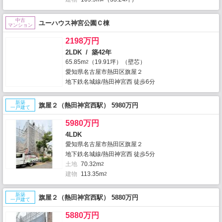
中古
ユーハウス神宮公園Ｃ棟
マンション
2198万円
2LDK / 築42年
65.85m
（19.91坪）（壁芯）
2
愛知県名古屋市熱田区旗屋２
地下鉄名城線/熱田神宮西 徒歩6分
新築
旗屋２（熱田神宮西駅） 5980万円
一戸建て
5980万円
4LDK
愛知県名古屋市熱田区旗屋２
地下鉄名城線/熱田神宮西 徒歩5分
土地
70.32m
2
建物
113.35m
2
新築
旗屋２（熱田神宮西駅） 5880万円
一戸建て
5880万円