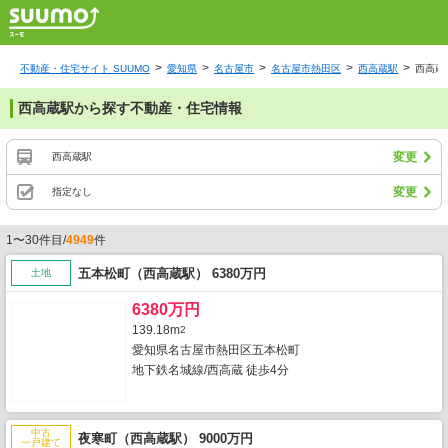
不動産・住宅サイト SUUMO
愛知県
名古屋市
名古屋市熱田区
西高蔵駅
西高蔵
西高蔵駅から探す不動産・住宅情報
変更
西高蔵駅
変更
指定なし
1〜30件目/
4949
件
五本松町（西高蔵駅） 6380万円
土地
6380万円
139.18m
2
愛知県名古屋市熱田区五本松町
地下鉄名城線/西高蔵 徒歩4分
中古
夜寒町（西高蔵駅） 9000万円
一戸建て