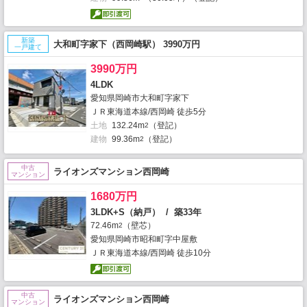
新築
大和町字家下（西岡崎駅） 3990万円
一戸建て
3990万円
4LDK
愛知県岡崎市大和町字家下
ＪＲ東海道本線/西岡崎 徒歩5分
土地
132.24m
（登記）
2
建物
99.36m
（登記）
2
中古
ライオンズマンション西岡崎
マンション
1680万円
3LDK+S（納戸） / 築33年
72.46m
（壁芯）
2
愛知県岡崎市昭和町字中屋敷
ＪＲ東海道本線/西岡崎 徒歩10分
中古
ライオンズマンション西岡崎
マンション