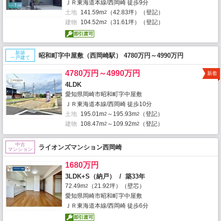
ＪＲ東海道本線/西岡崎 徒歩9分
土地
141.59m
（42.83坪）（登記）
2
建物
104.52m
（31.61坪）（登記）
2
新築
昭和町字中屋敷（西岡崎駅） 4780万円～4990万円
一戸建て
4780万円～4990万円
新着
4LDK
愛知県岡崎市昭和町字中屋敷
ＪＲ東海道本線/西岡崎 徒歩10分
土地
195.01m
～195.93m
（登記）
2
2
建物
108.47m
～109.92m
（登記）
2
2
中古
ライオンズマンション西岡崎
マンション
1680万円
3LDK+S（納戸） / 築33年
72.49m
（21.92坪）（壁芯）
2
愛知県岡崎市昭和町字中屋敷
ＪＲ東海道本線/西岡崎 徒歩6分