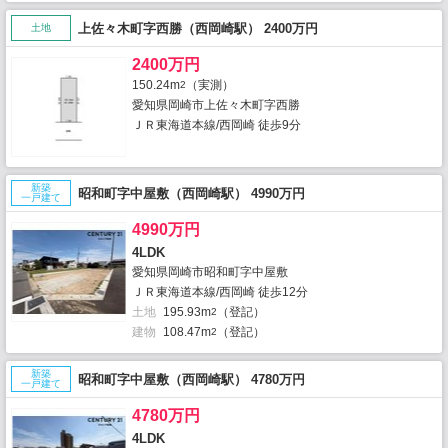
上佐々木町字西勝（西岡崎駅） 2400万円
土地
2400万円
150.24m
（実測）
2
愛知県岡崎市上佐々木町字西勝
ＪＲ東海道本線/西岡崎 徒歩9分
新築
昭和町字中屋敷（西岡崎駅） 4990万円
一戸建て
4990万円
4LDK
愛知県岡崎市昭和町字中屋敷
ＪＲ東海道本線/西岡崎 徒歩12分
土地
195.93m
（登記）
2
建物
108.47m
（登記）
2
新築
昭和町字中屋敷（西岡崎駅） 4780万円
一戸建て
4780万円
4LDK