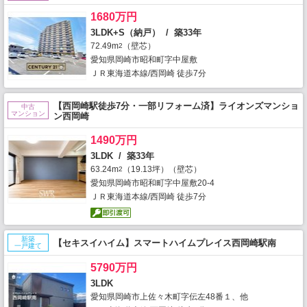
1680万円
3LDK+S（納戸） / 築33年
72.49m
（壁芯）
2
愛知県岡崎市昭和町字中屋敷
ＪＲ東海道本線/西岡崎 徒歩7分
【西岡崎駅徒歩7分・一部リフォーム済】ライオンズマンショ
中古
マンション
ン西岡崎
1490万円
3LDK / 築33年
63.24m
（19.13坪）（壁芯）
2
愛知県岡崎市昭和町字中屋敷20-4
ＪＲ東海道本線/西岡崎 徒歩7分
新築
【セキスイハイム】スマートハイムプレイス西岡崎駅南
一戸建て
5790万円
3LDK
愛知県岡崎市上佐々木町字伝左48番１、他