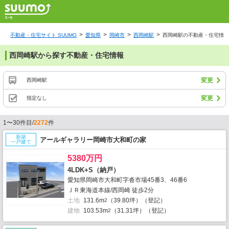
不動産・住宅サイト SUUMO
愛知県
岡崎市
西岡崎駅
西岡崎駅の不動産・住宅情報
西岡崎駅から探す不動産・住宅情報
変更
西岡崎駅
変更
指定なし
1〜30件目/
2272
件
新築
アールギャラリー岡崎市大和町の家
一戸建て
5380万円
4LDK+S（納戸）
愛知県岡崎市大和町字沓市場45番3、46番6
ＪＲ東海道本線/西岡崎 徒歩2分
土地
131.6m
（39.80坪）（登記）
2
建物
103.53m
（31.31坪）（登記）
2