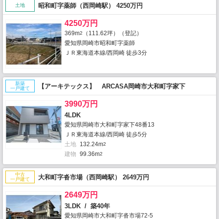
昭和町字薬師（西岡崎駅） 4250万円
土地
4250万円
369m
（111.62坪）（登記）
2
愛知県岡崎市昭和町字薬師
ＪＲ東海道本線/西岡崎 徒歩3分
新築
【アーキテックス】 ARCASA岡崎市大和町字家下
一戸建て
3990万円
4LDK
愛知県岡崎市大和町字家下48番13
ＪＲ東海道本線/西岡崎 徒歩5分
土地
132.24m
2
建物
99.36m
2
中古
大和町字沓市場（西岡崎駅） 2649万円
一戸建て
2649万円
3LDK / 築40年
愛知県岡崎市大和町字沓市場72-5