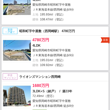
愛知県岡崎市昭和町字中屋敷
ＪＲ東海道本線/西岡崎 徒歩9分
土地
195.93m
（登記）
2
建物
108.47m
（登記）
2
新築
昭和町字中屋敷（西岡崎駅） 4780万円
一戸建て
4780万円
新着
4LDK
愛知県岡崎市昭和町字中屋敷
ＪＲ東海道本線/西岡崎 徒歩9分
土地
195.01m
（登記）
2
建物
109.92m
（登記）
2
中古
ライオンズマンション西岡崎
マンション
1680万円
3LDK+S（納戸） / 築33年
72.49m
（壁芯）
2
愛知県岡崎市昭和町字中屋敷
ＪＲ東海道本線/西岡崎 徒歩8分