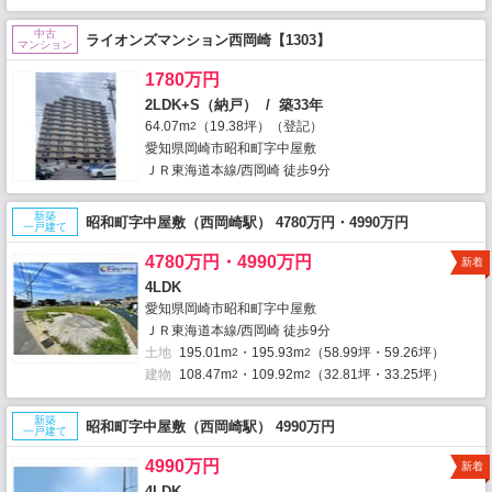
中古
ライオンズマンション西岡崎【1303】
マンション
1780万円
2LDK+S（納戸） / 築33年
64.07m
（19.38坪）（登記）
2
愛知県岡崎市昭和町字中屋敷
ＪＲ東海道本線/西岡崎 徒歩9分
新築
昭和町字中屋敷（西岡崎駅） 4780万円・4990万円
一戸建て
4780万円・4990万円
新着
4LDK
愛知県岡崎市昭和町字中屋敷
ＪＲ東海道本線/西岡崎 徒歩9分
土地
195.01m
・195.93m
（58.99坪・59.26坪）
2
2
建物
108.47m
・109.92m
（32.81坪・33.25坪）
2
2
新築
昭和町字中屋敷（西岡崎駅） 4990万円
一戸建て
4990万円
新着
4LDK