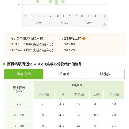
2
7
10
1
4
7
10
1
4
7
10
1
4
7
10
1
4
月
2023
2024
2025
2026
年
直近3年間の価格推移
：
13.6%上昇
2026年04月中央値の前年比
：
105.9%
2025年04月中央値の前年比
：
107.2%
西岡崎駅周辺のSUUMO掲載の賃貸物件価格帯
専有面積
築年数
駅徒歩
金額
(万円)
専有面積
(m²)
最小値
下限
中央値
上限
最大値
〜20
4.0
4.0
4.0
4.0
4.0
20〜30
3.5
4.9
5.6
6.1
7.8
30〜40
3.7
4.6
4.8
5.9
7.5