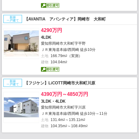
新築
【AVANTIA アバンティア】岡崎市 大和町
一戸建て
4290万円
4LDK
愛知県岡崎市大和町字平野
ＪＲ東海道本線/西岡崎 徒歩10分
土地
166.79m
（実測）
2
建物
104.04m
2
新築
【フジケン】LiCOTT岡崎市大和町川原
一戸建て
4390万円～4850万円
3LDK・4LDK
愛知県岡崎市大和町字川原
ＪＲ東海道本線/西岡崎 徒歩10分～11分
土地
131.4m
～135.11m
2
2
建物
104.35m
～108.49m
2
2