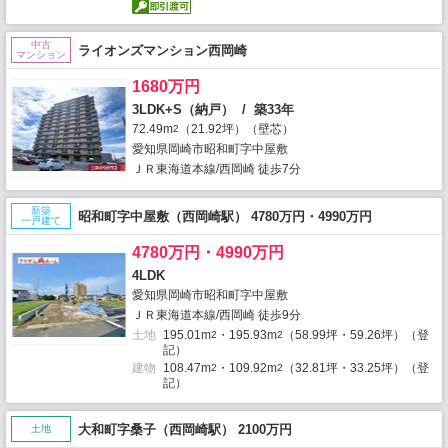
中古
ライオンズマンション西岡崎
マンション
1680万円
3LDK+S（納戸） / 築33年
72.49m
（21.92坪）（壁芯）
2
愛知県岡崎市昭和町字中屋敷
ＪＲ東海道本線/西岡崎 徒歩7分
新築
昭和町字中屋敷（西岡崎駅） 4780万円・4990万円
一戸建て
4780万円・4990万円
4LDK
愛知県岡崎市昭和町字中屋敷
ＪＲ東海道本線/西岡崎 徒歩9分
土地
195.01m
・195.93m
（58.99坪・59.26坪）（登
2
2
記）
建物
108.47m
・109.92m
（32.81坪・33.25坪）（登
2
2
記）
大和町字桑子（西岡崎駅） 2100万円
土地