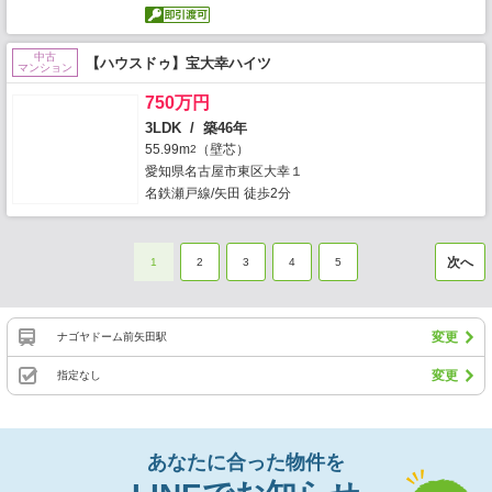
中古
【ハウスドゥ】宝大幸ハイツ
マンション
750万円
3LDK / 築46年
55.99m
（壁芯）
2
愛知県名古屋市東区大幸１
名鉄瀬戸線/矢田 徒歩2分
次へ
1
2
3
4
5
変更
ナゴヤドーム前矢田駅
変更
指定なし
あなたに合った物件を