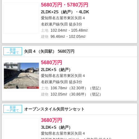
5680万円・5780万円
2LDK+2S（納戸）・4LDK
愛知県名古屋市東区矢田４
名鉄瀬戸線/矢田 徒歩3分
土地
102.04m
・105.48m
2
2
建物
96.46m
・102.05m
2
2
新築
矢田４（矢田駅） 5680万円
一戸建て
5680万円
2LDK+S（納戸）
愛知県名古屋市東区矢田４
名鉄瀬戸線/矢田 徒歩3分
土地
106.78m
（32.30坪）（登記）
2
建物
102.05m
（30.86坪）（登記）
2
新築
オープンスタイル矢田サンセット
一戸建て
3680万円
3LDK+S（納戸）
愛知県名古屋市東区矢田４