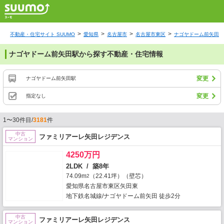
不動産・住宅サイト SUUMO
愛知県
名古屋市
名古屋市東区
ナゴヤドーム前矢田駅
ナゴヤドーム前矢田駅から探す不動産・住宅情報
変更
ナゴヤドーム前矢田駅
変更
指定なし
1〜30件目/
3181
件
中古
ファミリアーレ矢田レジデンス
マンション
4250万円
2LDK / 築8年
74.09m
（22.41坪）（壁芯）
2
愛知県名古屋市東区矢田東
地下鉄名城線/ナゴヤドーム前矢田 徒歩2分
中古
ファミリアーレ矢田レジデンス
マンション