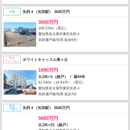
矢田４（矢田駅） 3600万円
土地
3600万円
169.22m
（登記）
2
愛知県名古屋市東区矢田４
名鉄瀬戸線/矢田 徒歩6分
中古
ホワイトキャッスル東ヶ丘
マンション
1690万円
1LDK+S（納戸） / 築44年
62.54m
（18.91坪）（壁芯）
2
愛知県名古屋市東区矢田４
名鉄瀬戸線/矢田 徒歩3分
新築
矢田４（矢田駅） 5680万円
一戸建て
5680万円
2LDK+2S（納戸）