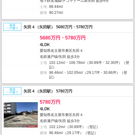
地下鉄名城線/ナゴヤドーム前矢田 徒歩4分
土地
88.44m
2
建物
90.27m
2
新築
矢田４（矢田駅） 5680万円・5780万円
一戸建て
5680万円・5780万円
4LDK
愛知県名古屋市東区矢田４
名鉄瀬戸線/矢田 徒歩3分
土地
102.12m
・106.78m
（30.89坪・32.30坪）（登
2
2
記）
建物
96.46m
・102.05m
（29.17坪・30.86坪）（登
2
2
記）
新築
矢田４（矢田駅） 5780万円
一戸建て
5780万円
4LDK
愛知県名古屋市東区矢田４
名鉄瀬戸線/矢田 徒歩3分
土地
102.12m
（30.89坪）（登記）
2
建物
96.46m
（29.17坪）（登記）
2