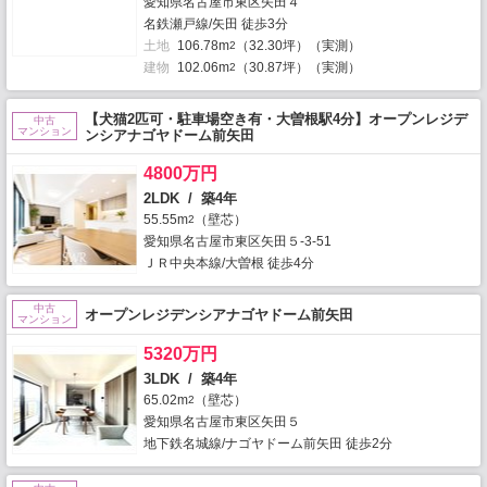
愛知県名古屋市東区矢田４
名鉄瀬戸線/矢田 徒歩3分
土地
106.78m
（32.30坪）（実測）
2
建物
102.06m
（30.87坪）（実測）
2
【犬猫2匹可・駐車場空き有・大曽根駅4分】オープンレジデ
中古
マンション
ンシアナゴヤドーム前矢田
4800万円
2LDK / 築4年
55.55m
（壁芯）
2
愛知県名古屋市東区矢田５-3-51
ＪＲ中央本線/大曽根 徒歩4分
中古
オープンレジデンシアナゴヤドーム前矢田
マンション
5320万円
3LDK / 築4年
65.02m
（壁芯）
2
愛知県名古屋市東区矢田５
地下鉄名城線/ナゴヤドーム前矢田 徒歩2分