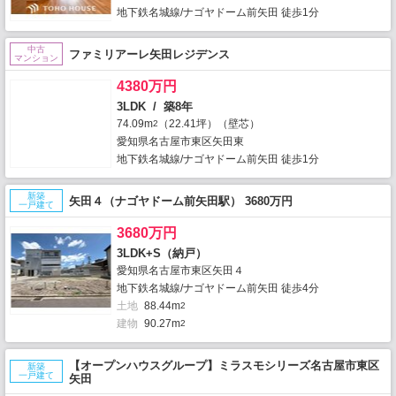
地下鉄名城線/ナゴヤドーム前矢田 徒歩1分
中古
ファミリアーレ矢田レジデンス
マンション
4380万円
3LDK / 築8年
74.09m
（22.41坪）（壁芯）
2
愛知県名古屋市東区矢田東
地下鉄名城線/ナゴヤドーム前矢田 徒歩1分
新築
矢田４（ナゴヤドーム前矢田駅） 3680万円
一戸建て
3680万円
3LDK+S（納戸）
愛知県名古屋市東区矢田４
地下鉄名城線/ナゴヤドーム前矢田 徒歩4分
土地
88.44m
2
建物
90.27m
2
【オープンハウスグループ】ミラスモシリーズ名古屋市東区
新築
一戸建て
矢田