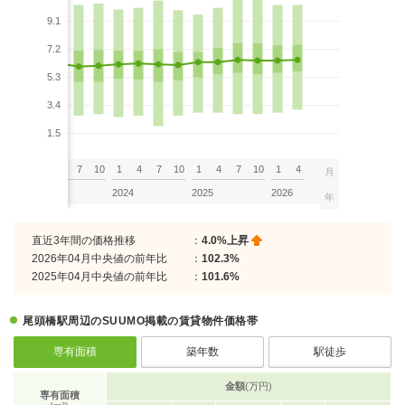
9.1
7.2
5.3
3.4
1.5
7
10
1
4
7
10
1
4
7
10
1
4
7
10
1
4
月
2023
2024
2025
2026
年
直近3年間の価格推移
：
4.0%上昇
2026年04月中央値の前年比
：
102.3%
2025年04月中央値の前年比
：
101.6%
尾頭橋駅周辺のSUUMO掲載の賃貸物件価格帯
専有面積
築年数
駅徒歩
金額
(万円)
専有面積