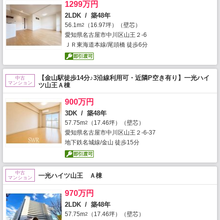
1299万円
2LDK / 築48年
56.1m
（16.97坪）（壁芯）
2
愛知県名古屋市中川区山王２-6
ＪＲ東海道本線/尾頭橋 徒歩6分
【金山駅徒歩14分♪3沿線利用可・近隣P空き有り】一光ハイ
中古
マンション
ツ山王Ａ棟
900万円
3DK / 築48年
57.75m
（17.46坪）（壁芯）
2
愛知県名古屋市中川区山王２-6-37
地下鉄名城線/金山 徒歩15分
中古
一光ハイツ山王 Ａ棟
マンション
970万円
2LDK / 築48年
57.75m
（17.46坪）（壁芯）
2