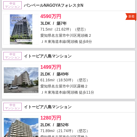
中古
バンベールNAGOYAフォレスタN
マンション
4590万円
新着
3LDK / 築7年
71.5m
（21.62坪）（壁芯）
2
愛知県名古屋市中川区尾頭橋２
ＪＲ東海道本線/尾頭橋 徒歩8分
中古
イトーピア八島マンション
マンション
1499万円
2LDK / 築49年
61.16m
（18.50坪）（壁芯）
2
愛知県名古屋市中川区露橋２
ＪＲ東海道本線/尾頭橋 徒歩11分
中古
イトーピア八島マンション
マンション
1280万円
2LDK / 築52年
71.89m
（21.74坪）（壁芯）
2
愛知県名古屋市中川区露橋２