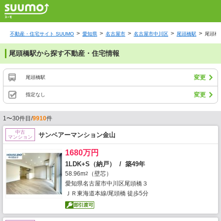
不動産・住宅サイト SUUMO
愛知県
名古屋市
名古屋市中川区
尾頭橋駅
尾頭橋
尾頭橋駅から探す不動産・住宅情報
変更
尾頭橋駅
変更
指定なし
1〜30件目/
9910
件
中古
サンベアーマンション金山
マンション
1680万円
1LDK+S（納戸） / 築49年
58.96m
（壁芯）
2
愛知県名古屋市中川区尾頭橋３
ＪＲ東海道本線/尾頭橋 徒歩5分