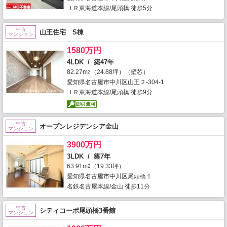
ＪＲ東海道本線/尾頭橋 徒歩5分
中古
山王住宅 S棟
マンション
1580万円
4LDK / 築47年
82.27m
（24.88坪）（壁芯）
2
愛知県名古屋市中川区山王２-304-1
ＪＲ東海道本線/尾頭橋 徒歩9分
中古
オープンレジデンシア金山
マンション
3900万円
3LDK / 築7年
63.91m
（19.33坪）
2
愛知県名古屋市中川区尾頭橋１
名鉄名古屋本線/金山 徒歩11分
中古
シティコーポ尾頭橋3番館
マンション