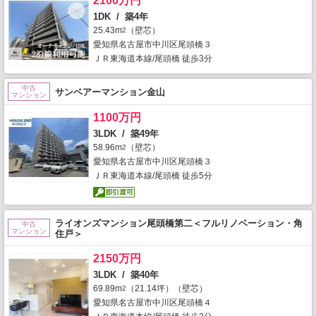
2100万円
1DK / 築4年
25.43m
（壁芯）
2
愛知県名古屋市中川区尾頭橋３
ＪＲ東海道本線/尾頭橋 徒歩3分
中古
サンベアーマンション金山
マンション
1100万円
3LDK / 築49年
58.96m
（壁芯）
2
愛知県名古屋市中川区尾頭橋３
ＪＲ東海道本線/尾頭橋 徒歩5分
ライオンズマンション尾頭橋第二＜フルリノベーション・角
中古
マンション
住戸＞
2150万円
3LDK / 築40年
69.89m
（21.14坪）（壁芯）
2
愛知県名古屋市中川区尾頭橋４