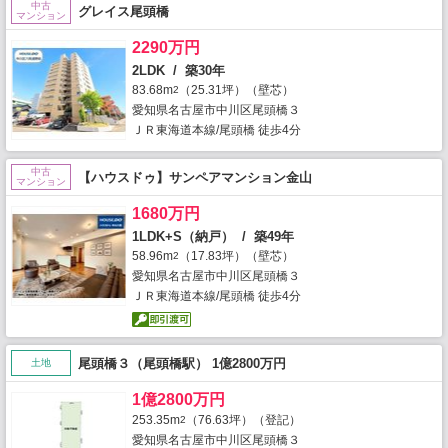
中古
グレイス尾頭橋
マンション
2290万円
2LDK / 築30年
83.68m
（25.31坪）（壁芯）
2
愛知県名古屋市中川区尾頭橋３
ＪＲ東海道本線/尾頭橋 徒歩4分
中古
【ハウスドゥ】サンペアマンション金山
マンション
1680万円
1LDK+S（納戸） / 築49年
58.96m
（17.83坪）（壁芯）
2
愛知県名古屋市中川区尾頭橋３
ＪＲ東海道本線/尾頭橋 徒歩4分
尾頭橋３（尾頭橋駅） 1億2800万円
土地
1億2800万円
253.35m
（76.63坪）（登記）
2
愛知県名古屋市中川区尾頭橋３