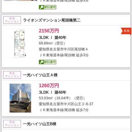
ＪＲ東海道本線/尾頭橋 徒歩3分
中古
ライオンズマンション尾頭橋第二
マンション
2150万円
新着
3LDK / 築40年
69.89m
（壁芯）
2
愛知県名古屋市中川区尾頭橋４
ＪＲ東海道本線/尾頭橋 徒歩3分
中古
一光ハイツ山王Ａ棟
マンション
1260万円
3LDK / 築48年
53.03m
（16.04坪）（壁芯）
2
愛知県名古屋市中川区山王２-6-37
ＪＲ東海道本線/尾頭橋 徒歩7分
中古
一光ハイツ山王B棟
マンション