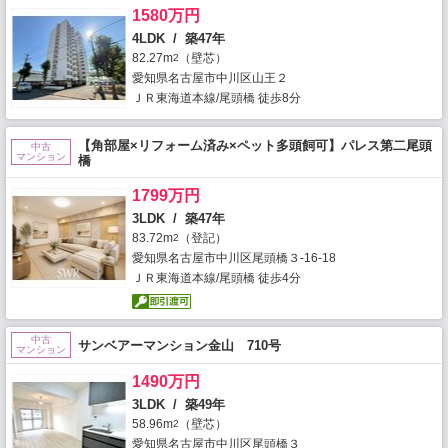
1580万円
4LDK / 築47年
82.27m
（壁芯）
2
愛知県名古屋市中川区山王２
ＪＲ東海道本線/尾頭橋 徒歩8分
【角部屋×リフォーム済み×ペット多頭飼可】パレス第二尾頭
中古
マンション
橋
1799万円
3LDK / 築47年
83.72m
（登記）
2
愛知県名古屋市中川区尾頭橋３-16-18
ＪＲ東海道本線/尾頭橋 徒歩4分
中古
サンベアーマンション金山 710号
マンション
1490万円
3LDK / 築49年
58.96m
（壁芯）
2
愛知県名古屋市中川区尾頭橋３