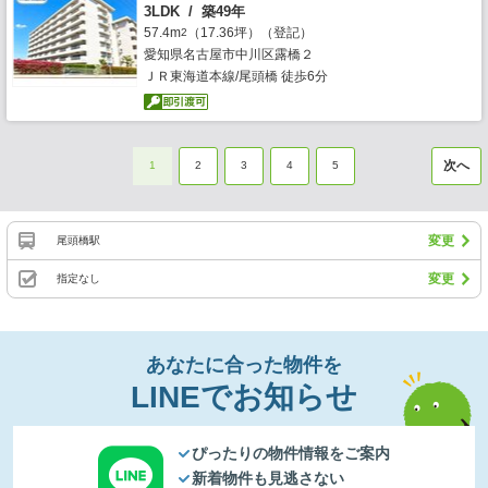
3LDK / 築49年
57.4m
（17.36坪）（登記）
2
愛知県名古屋市中川区露橋２
ＪＲ東海道本線/尾頭橋 徒歩6分
次へ
1
2
3
4
5
変更
尾頭橋駅
変更
指定なし
あなたに合った物件を
LINEでお知らせ
ぴったりの物件情報をご案内
新着物件も見逃さない