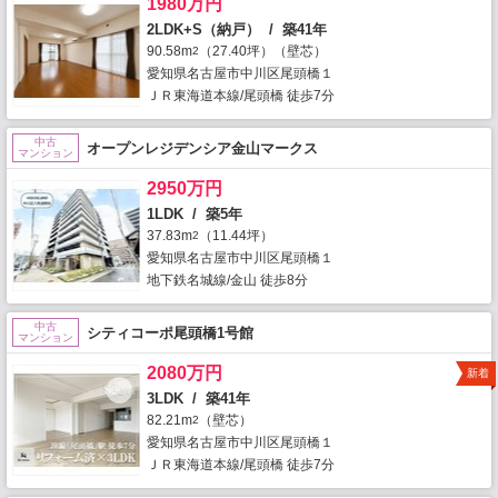
1980万円
2LDK+S（納戸） / 築41年
90.58m
（27.40坪）（壁芯）
2
愛知県名古屋市中川区尾頭橋１
ＪＲ東海道本線/尾頭橋 徒歩7分
中古
オープンレジデンシア金山マークス
マンション
2950万円
1LDK / 築5年
37.83m
（11.44坪）
2
愛知県名古屋市中川区尾頭橋１
地下鉄名城線/金山 徒歩8分
中古
シティコーポ尾頭橋1号館
マンション
2080万円
新着
3LDK / 築41年
82.21m
（壁芯）
2
愛知県名古屋市中川区尾頭橋１
ＪＲ東海道本線/尾頭橋 徒歩7分