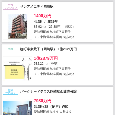
中古
サンアメニティ岡崎駅
マンション
1400万円
4LDK / 築37年
83.92m
（25.38坪）（壁芯）
2
愛知県岡崎市柱町字東荒子
ＪＲ東海道本線/岡崎 徒歩8分
柱町字東荒子（岡崎駅） 1億2879万円
土地
1億2879万円
532.22m
（登記）
2
愛知県岡崎市柱町字東荒子
ＪＲ東海道本線/岡崎 徒歩8分
新築
パークナードテラス岡崎駅西建売分譲
一戸建て
7980万円
3LDK+3S（納戸）WIC
愛知県岡崎市柱４-１番２９