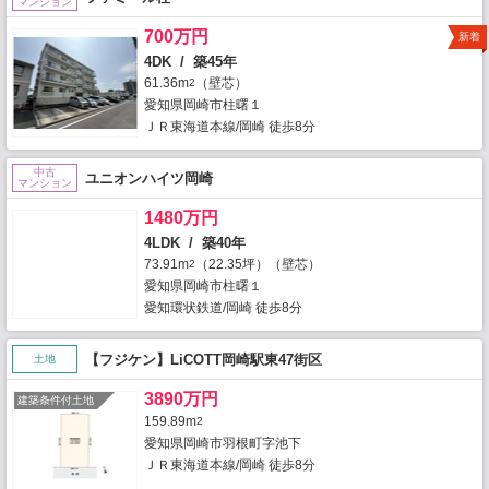
マンション
700万円
新着
4DK / 築45年
61.36m
（壁芯）
2
愛知県岡崎市柱曙１
ＪＲ東海道本線/岡崎 徒歩8分
中古
ユニオンハイツ岡崎
マンション
1480万円
4LDK / 築40年
73.91m
（22.35坪）（壁芯）
2
愛知県岡崎市柱曙１
愛知環状鉄道/岡崎 徒歩8分
【フジケン】LiCOTT岡崎駅東47街区
土地
3890万円
建築条件付土地
159.89m
2
愛知県岡崎市羽根町字池下
ＪＲ東海道本線/岡崎 徒歩8分