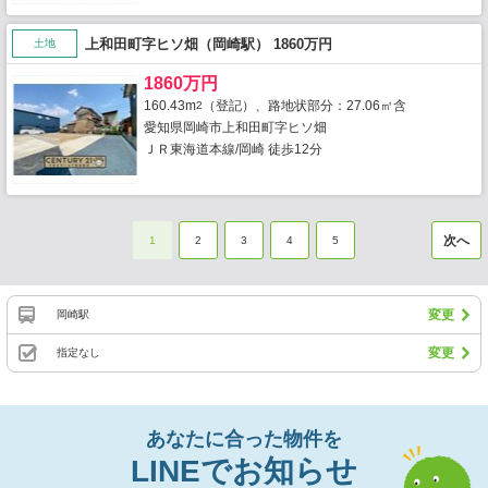
上和田町字ヒソ畑（岡崎駅） 1860万円
土地
1860万円
160.43m
（登記）、路地状部分：27.06㎡含
2
愛知県岡崎市上和田町字ヒソ畑
ＪＲ東海道本線/岡崎 徒歩12分
次へ
1
2
3
4
5
変更
岡崎駅
変更
指定なし
あなたに合った物件を
LINEでお知らせ