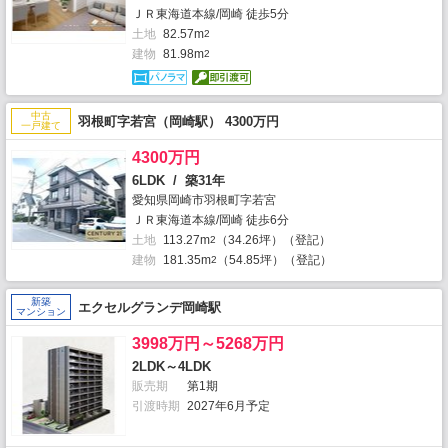
ＪＲ東海道本線/岡崎 徒歩5分
土地
82.57m
2
建物
81.98m
2
中古
羽根町字若宮（岡崎駅） 4300万円
一戸建て
4300万円
6LDK / 築31年
愛知県岡崎市羽根町字若宮
ＪＲ東海道本線/岡崎 徒歩6分
土地
113.27m
（34.26坪）（登記）
2
建物
181.35m
（54.85坪）（登記）
2
新築
エクセルグランデ岡崎駅
マンション
3998万円～5268万円
2LDK～4LDK
販売期
第1期
引渡時期
2027年6月予定