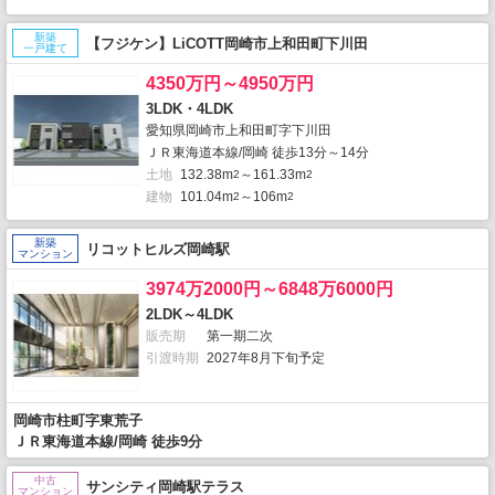
新築
【フジケン】LiCOTT岡崎市上和田町下川田
一戸建て
4350万円～4950万円
3LDK・4LDK
愛知県岡崎市上和田町字下川田
ＪＲ東海道本線/岡崎 徒歩13分～14分
土地
132.38m
～161.33m
2
2
建物
101.04m
～106m
2
2
新築
リコットヒルズ岡崎駅
マンション
3974万2000円～6848万6000円
2LDK～4LDK
販売期
第一期二次
引渡時期
2027年8月下旬予定
岡崎市柱町字東荒子
ＪＲ東海道本線/岡崎 徒歩9分
中古
サンシティ岡崎駅テラス
マンション