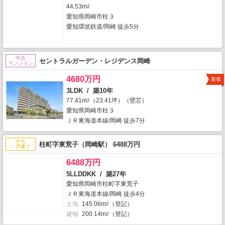
44.53m
2
愛知県岡崎市柱３
愛知環状鉄道/岡崎 徒歩5分
中古
セントラルガーデン・レジデンス岡崎
マンション
4680万円
新着
3LDK / 築10年
77.41m
（23.41坪）（壁芯）
2
愛知県岡崎市柱３
ＪＲ東海道本線/岡崎 徒歩7分
中古
柱町字東荒子（岡崎駅） 6488万円
一戸建て
6488万円
5LLDDKK / 築27年
愛知県岡崎市柱町字東荒子
ＪＲ東海道本線/岡崎 徒歩4分
土地
145.06m
（登記）
2
建物
200.14m
（登記）
2