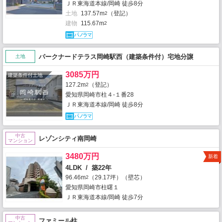
ＪＲ東海道本線/岡崎 徒歩8分
土地
137.57m
（登記）
2
建物
115.67m
2
パークナードテラス岡崎駅西（建築条件付）宅地分譲
土地
3085万円
建築条件付土地
127.2m
（登記）
2
愛知県岡崎市柱４-１番28
ＪＲ東海道本線/岡崎 徒歩8分
中古
レゾンシティ南岡崎
マンション
3480万円
新着
4LDK / 築22年
96.46m
（29.17坪）（壁芯）
2
愛知県岡崎市柱曙１
ＪＲ東海道本線/岡崎 徒歩7分
中古
ファミール柱