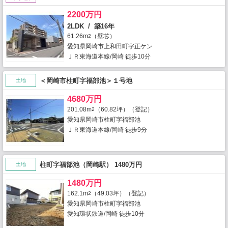
2200万円
2LDK / 築16年
61.26m
（壁芯）
2
愛知県岡崎市上和田町字正ケン
ＪＲ東海道本線/岡崎 徒歩10分
＜岡崎市柱町字福部池＞１号地
土地
4680万円
201.08m
（60.82坪）（登記）
2
愛知県岡崎市柱町字福部池
ＪＲ東海道本線/岡崎 徒歩9分
柱町字福部池（岡崎駅） 1480万円
土地
1480万円
162.1m
（49.03坪）（登記）
2
愛知県岡崎市柱町字福部池
愛知環状鉄道/岡崎 徒歩10分