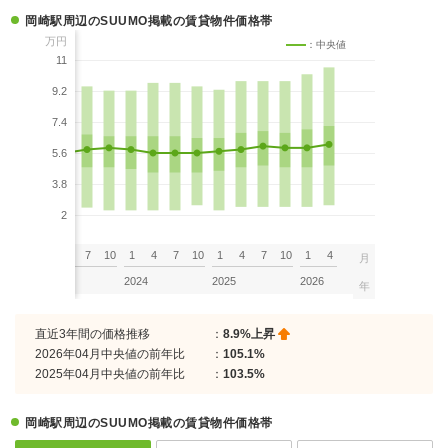
岡崎駅周辺のSUUMO掲載の賃貸物件価格帯
万円
：中央値
11
9.2
7.4
5.6
3.8
2
7
10
1
4
7
10
1
4
7
10
1
4
7
10
1
4
月
2023
2024
2025
2026
年
直近3年間の価格推移
：
8.9%上昇
2026年04月中央値の前年比
：
105.1%
2025年04月中央値の前年比
：
103.5%
岡崎駅周辺のSUUMO掲載の賃貸物件価格帯