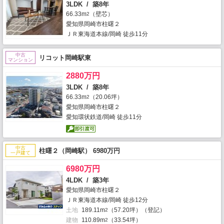
3LDK / 築8年
66.33m
（壁芯）
2
愛知県岡崎市柱曙２
ＪＲ東海道本線/岡崎 徒歩11分
中古
リコット岡崎駅東
マンション
2880万円
3LDK / 築8年
66.33m
（20.06坪）
2
愛知県岡崎市柱曙２
愛知環状鉄道/岡崎 徒歩11分
中古
柱曙２（岡崎駅） 6980万円
一戸建て
6980万円
4LDK / 築3年
愛知県岡崎市柱曙２
ＪＲ東海道本線/岡崎 徒歩12分
土地
189.11m
（57.20坪）（登記）
2
建物
110.89m
（33.54坪）
2