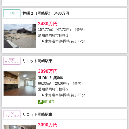
柱曙２（岡崎駅） 3480万円
土地
3480万円
157.77m
（47.72坪）（登記）
2
愛知県岡崎市柱曙２
ＪＲ東海道本線/岡崎 徒歩12分
中古
リコット岡崎駅東
マンション
3090万円
3LDK / 築8年
66.33m
（20.06坪）（壁芯）
2
愛知県岡崎市柱曙２
ＪＲ東海道本線/岡崎 徒歩11分
中古
リコット岡崎駅東
マンション
3090万円