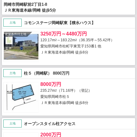
岡崎市岡崎駅前2丁目1-8
ＪＲ東海道本線/岡崎 徒歩5分
コモンステージ岡崎駅東【積水ハウス】
土地
3250万円～4480万円
建築条件付土地
120.17m
～183.22m
（36.35坪～55.42坪）
2
2
愛知県岡崎市柱町字東荒子153番1 他
ＪＲ東海道本線/岡崎 徒歩8分
柱５（岡崎駅） 8000万円
土地
8000万円
235.27m
（71.16坪）（登記）
2
愛知県岡崎市柱５
ＪＲ東海道本線/岡崎 徒歩8分
オープンスタイル柱アクセス
土地
2000万円