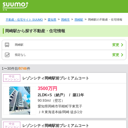
不動産・住宅サイト SUUMO
愛知県
岡崎市
岡崎駅
岡崎駅の不動産・住宅情報
岡崎駅から探す不動産・住宅情報
変更
岡崎駅
変更
指定なし
1〜30件目/
9746
件
中古
レゾンシティ岡崎駅前プレミアムコート
マンション
3500万円
2LDK+S（納戸） / 築11年
90.93m
（壁芯）
2
愛知県岡崎市羽根町字東荒子
ＪＲ東海道本線/岡崎 徒歩1分
中古
レゾンシティ岡崎駅前プレミアムコート
マンション