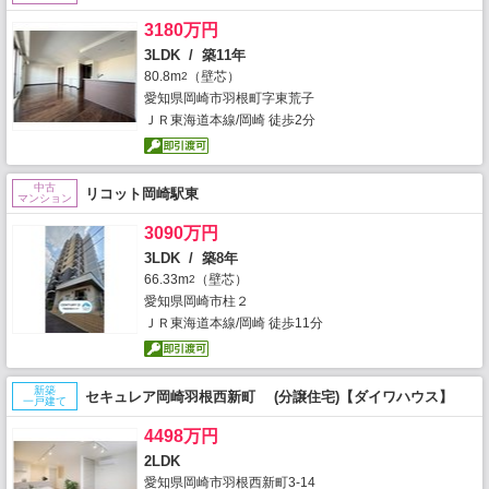
3180万円
3LDK / 築11年
80.8m
（壁芯）
2
愛知県岡崎市羽根町字東荒子
ＪＲ東海道本線/岡崎 徒歩2分
中古
リコット岡崎駅東
マンション
3090万円
3LDK / 築8年
66.33m
（壁芯）
2
愛知県岡崎市柱２
ＪＲ東海道本線/岡崎 徒歩11分
新築
セキュレア岡崎羽根西新町 (分譲住宅)【ダイワハウス】
一戸建て
4498万円
2LDK
愛知県岡崎市羽根西新町3-14