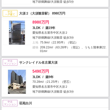
地下鉄鶴舞線/大須観音 徒歩5分
中古
大須２（大須観音駅） 8980万円
一戸建て
8980万円
3LDK / 築19年
愛知県名古屋市中区大須２
地下鉄鶴舞線/大須観音 徒歩3分
土地
75.9m
（22.95坪）（登記）
2
建物
209.22m
（63.28坪）（登記）、うち１階車庫22.
2
01m
2
中古
サンクレイドル名古屋大須
マンション
5490万円
3LDK / 築9年
70.28m
（21.25坪）（壁芯）
2
愛知県名古屋市中区大須２
地下鉄鶴舞線/大須観音 徒歩3分
中古
荘苑白川
マンション