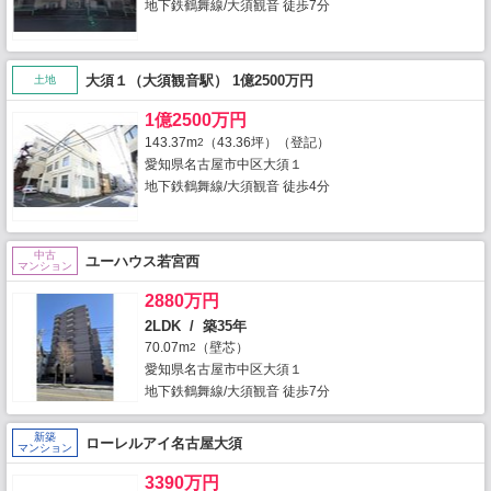
地下鉄鶴舞線/大須観音 徒歩7分
大須１（大須観音駅） 1億2500万円
土地
1億2500万円
143.37m
（43.36坪）（登記）
2
愛知県名古屋市中区大須１
地下鉄鶴舞線/大須観音 徒歩4分
中古
ユーハウス若宮西
マンション
2880万円
2LDK / 築35年
70.07m
（壁芯）
2
愛知県名古屋市中区大須１
地下鉄鶴舞線/大須観音 徒歩7分
新築
ローレルアイ名古屋大須
マンション
3390万円