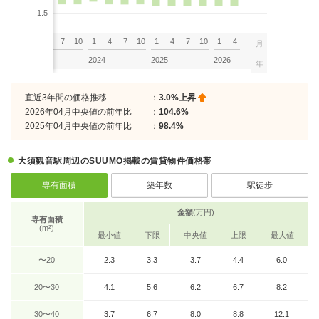
1.5
7
10
1
4
7
10
1
4
7
10
1
4
7
10
1
4
月
2023
2024
2025
2026
年
直近3年間の価格推移
：
3.0%上昇
2026年04月中央値の前年比
：
104.6%
2025年04月中央値の前年比
：
98.4%
大須観音駅周辺のSUUMO掲載の賃貸物件価格帯
専有面積
築年数
駅徒歩
金額
(万円)
専有面積
(m²)
最小値
下限
中央値
上限
最大値
〜20
2.3
3.3
3.7
4.4
6.0
20〜30
4.1
5.6
6.2
6.7
8.2
30〜40
3.7
6.7
8.0
8.8
12.1