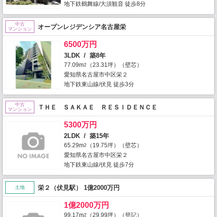
地下鉄鶴舞線/大須観音 徒歩8分
中古
オープンレジデンシア名古屋栄
マンション
6500万円
3LDK / 築8年
77.09m
（23.31坪）（壁芯）
2
愛知県名古屋市中区栄２
地下鉄東山線/伏見 徒歩3分
中古
ＴＨＥ ＳＡＫＡＥ ＲＥＳＩＤＥＮＣＥ
マンション
5300万円
2LDK / 築15年
65.29m
（19.75坪）（壁芯）
2
愛知県名古屋市中区栄２
地下鉄東山線/伏見 徒歩7分
栄２（伏見駅） 1億2000万円
土地
1億2000万円
99.17m
（29.99坪）（登記）
2