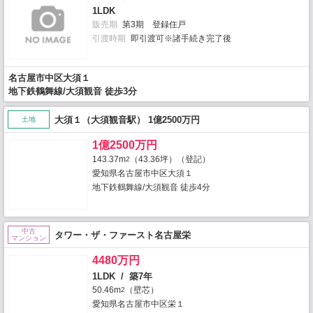
1LDK
販売期
第3期 登録住戸
引渡時期
即引渡可※諸手続き完了後
名古屋市中区大須１
地下鉄鶴舞線/大須観音 徒歩3分
大須１（大須観音駅） 1億2500万円
土地
1億2500万円
143.37m
（43.36坪）（登記）
2
愛知県名古屋市中区大須１
地下鉄鶴舞線/大須観音 徒歩4分
中古
タワー・ザ・ファースト名古屋栄
マンション
4480万円
1LDK / 築7年
50.46m
（壁芯）
2
愛知県名古屋市中区栄１