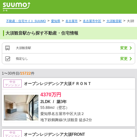
不動産・住宅サイト SUUMO
愛知県
名古屋市
名古屋市中区
大須観音駅
大須観
大須観音駅から探す不動産・住宅情報
変更
大須観音駅
変更
指定なし
1〜30件目/
15722
件
中古
オープンレジデンシア大須ＦＲＯＮＴ
マンション
4370万円
2LDK / 築3年
55.88m
（壁芯）
2
愛知県名古屋市中区大須２
地下鉄鶴舞線/大須観音 徒歩2分
中古
オープンレジデンシア大須FRONT
マンション