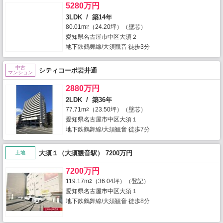
5280万円
3LDK / 築14年
80.01m
（24.20坪）（壁芯）
2
愛知県名古屋市中区大須２
地下鉄鶴舞線/大須観音 徒歩3分
中古
シティコーポ岩井通
マンション
2880万円
2LDK / 築36年
77.71m
（23.50坪）（壁芯）
2
愛知県名古屋市中区大須１
地下鉄鶴舞線/大須観音 徒歩7分
大須１（大須観音駅） 7200万円
土地
7200万円
119.17m
（36.04坪）（登記）
2
愛知県名古屋市中区大須１
地下鉄鶴舞線/大須観音 徒歩8分