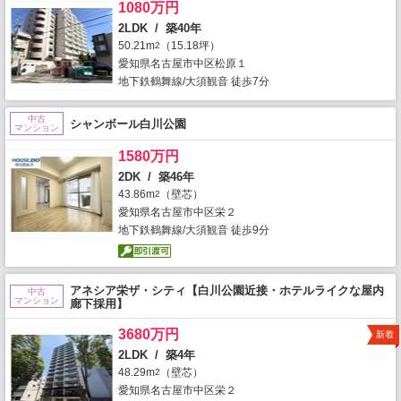
1080万円
2LDK / 築40年
50.21m
（15.18坪）
2
愛知県名古屋市中区松原１
地下鉄鶴舞線/大須観音 徒歩7分
中古
シャンボール白川公園
マンション
1580万円
2DK / 築46年
43.86m
（壁芯）
2
愛知県名古屋市中区栄２
地下鉄鶴舞線/大須観音 徒歩9分
アネシア栄ザ・シティ【白川公園近接・ホテルライクな屋内
中古
マンション
廊下採用】
3680万円
新着
2LDK / 築4年
48.29m
（壁芯）
2
愛知県名古屋市中区栄２