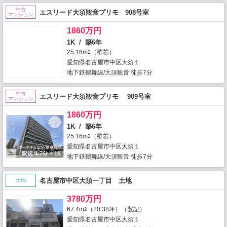
中古
エスリード大須観音プリモ 908号室
マンション
1860万円
1K / 築6年
25.16m
（壁芯）
2
愛知県名古屋市中区大須１
地下鉄鶴舞線/大須観音 徒歩7分
中古
エスリード大須観音プリモ 909号室
マンション
1860万円
1K / 築6年
25.16m
（壁芯）
2
愛知県名古屋市中区大須１
地下鉄鶴舞線/大須観音 徒歩7分
名古屋市中区大須一丁目 土地
土地
3780万円
67.4m
（20.38坪）（登記）
2
愛知県名古屋市中区大須１