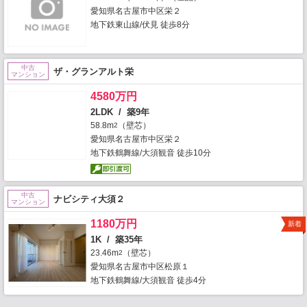
愛知県名古屋市中区栄２
地下鉄東山線/伏見 徒歩8分
中古
ザ・グランアルト栄
マンション
4580万円
2LDK / 築9年
58.8m
（壁芯）
2
愛知県名古屋市中区栄２
地下鉄鶴舞線/大須観音 徒歩10分
中古
ナビシティ大須２
マンション
1180万円
新着
1K / 築35年
23.46m
（壁芯）
2
愛知県名古屋市中区松原１
地下鉄鶴舞線/大須観音 徒歩4分