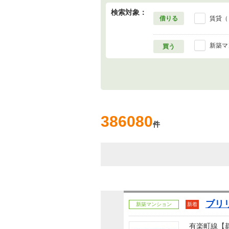
検索対象：
借りる
賃貸（
新築マ
買う
386080
件
ブリ
新築マンション
新着
有楽町線【