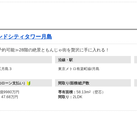
ンドシティタワー月島
予約可能≫28階の絶景ともんじゃ街を贅沢に手に入れる！
沿線・駅
区月島３
東京メトロ有楽町線/月島
のローン支払い）
間取り/面積/総戸数
1億9980万円
専有面積：
58.13m
2
（壁芯）
：
47.68万円
間取り：
2LDK