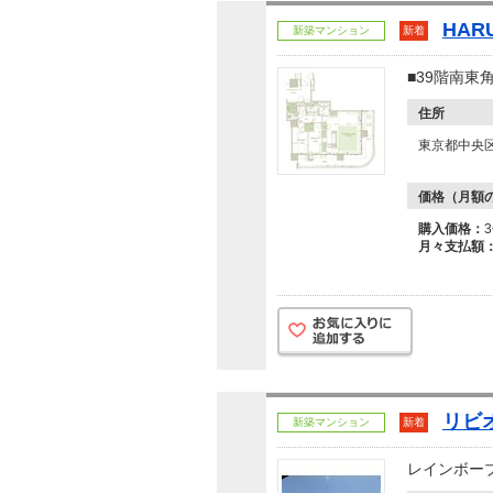
HAR
新築マンション
新着
■39階南
住所
東京都中央区
価格（月額
購入価格：
月々支払額
リビ
新築マンション
新着
レインボー