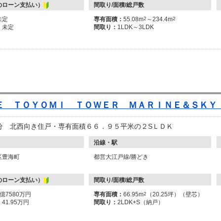
のローン支払い）
間取り/面積/総戸数
未定
専有面積：
55.08m
2
～234.4m
2
：
未定
間取り：
1LDK～3LDK
Ｅ ＴＯＹＯＭＩ ＴＯＷＥＲ ＭＡＲＩＮＥ＆ＳＫＹ
分 北西向き住戸・専有面積６６．９５平米の２SＬＤＫ
沿線・駅
区豊海町
都営大江戸線/勝どき
のローン支払い）
間取り/面積/総戸数
1億7580万円
専有面積：
66.95m
2
（20.25坪）（壁芯）
：
41.95万円
間取り：
2LDK+S（納戸）