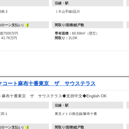
沿線・駅
港南３
ＪＲ山手線/品川
のローン支払い）
間取り/面積/総戸数
1億7500万円
専有面積：
60.69m
2
（壁芯）
：
41.76万円
間取り：
2LDK
クコート麻布十番東京 ザ サウステラス
麻布十番東京 ザ サウステラス◆支持中文◆English OK
沿線・駅
三田１
東京メトロ南北線/麻布十番
のローン支払い）
間取り/面積/総戸数