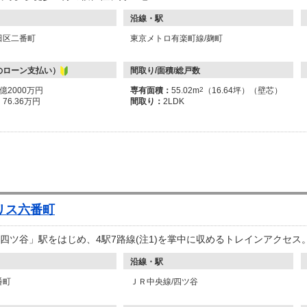
沿線・駅
田区二番町
東京メトロ有楽町線/麹町
のローン支払い）
間取り/面積/総戸数
3億2000万円
専有面積：
55.02m
2
（16.64坪）（壁芯）
：
76.36万円
間取り：
2LDK
リス六番町
四ツ谷」駅をはじめ、4駅7路線(注1)を掌中に収めるトレインアクセス。
沿線・駅
番町
ＪＲ中央線/四ツ谷