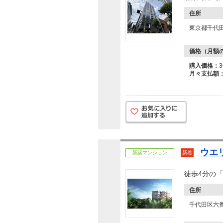
住所
東京都千代
価格（月額
購入価格：
月々支払額
ウエ
新築マンション
新着
徒歩4分の「
住所
千代田区六