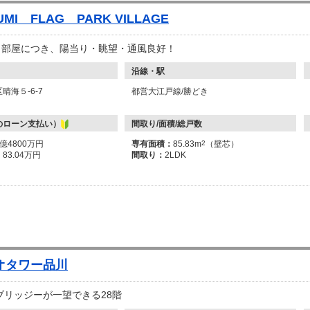
UMI FLAG PARK VILLAGE
東角部屋につき、陽当り・眺望・通風良好！
沿線・駅
晴海５-6-7
都営大江戸線/勝どき
のローン支払い）
間取り/面積/総戸数
3億4800万円
専有面積：
85.83m
2
（壁芯）
：
83.04万円
間取り：
2LDK
オタワー品川
ブリッジーが一望できる28階