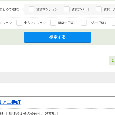
まとめて選択）
賃貸マンション
賃貸アパート
賃貸一
ンション
中古マンション
新築一戸建て
中古一戸建て
検索する
1
リア二番町
麹町】駅徒歩１分の優位性、好立地！