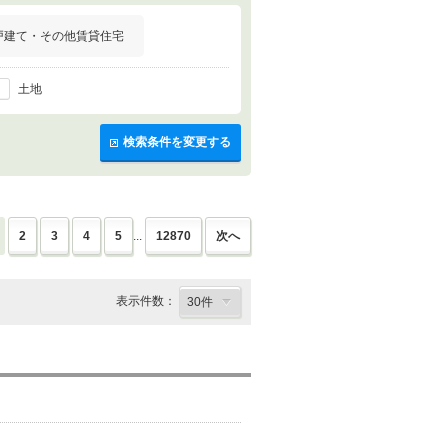
戸建て・その他賃貸住宅
土地
検索条件を変更する
2
3
4
5
...
12870
次へ
表示件数：