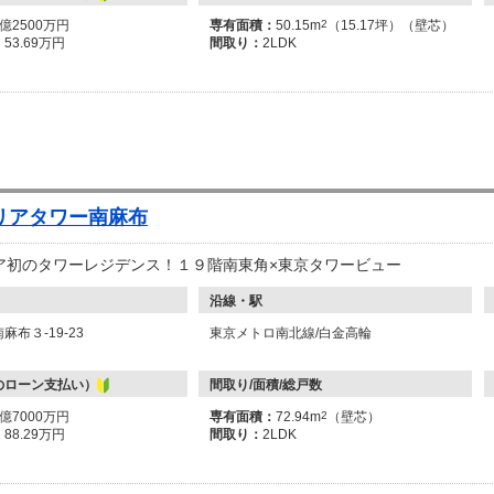
2億2500万円
専有面積：
50.15m
2
（15.17坪）（壁芯）
：
53.69万円
間取り：
2LDK
リアタワー南麻布
ア初のタワーレジデンス！１９階南東角×東京タワービュー
沿線・駅
布３-19-23
東京メトロ南北線/白金高輪
のローン支払い）
間取り/面積/総戸数
3億7000万円
専有面積：
72.94m
2
（壁芯）
：
88.29万円
間取り：
2LDK