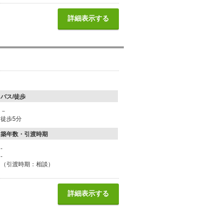
詳細表示する
バス/徒歩
－
徒歩5分
築年数・引渡時期
-
-
（引渡時期：相談）
詳細表示する