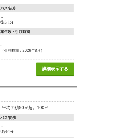
バス/徒歩
－
徒歩1分
築年数・引渡時期
-
-
（引渡時期：2026年8月）
詳細表示する
平均面積90㎡超。100㎡…
バス/徒歩
－
徒歩4分