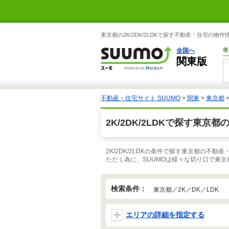
東京都の2K/2DK/2LDKで探す不動産・住宅の物件
全国へ
借
関東版
不動産・住宅サイト SUUMO
>
関東
>
東京都
2K/2DK/2LDKで探す東京
2K/2DK/2LDKの条件で探す東京都の
ただく為に、SUUMOは様々な切り口で東
検索条件：
東京都／2K／DK／LDK
エリアの詳細を指定する