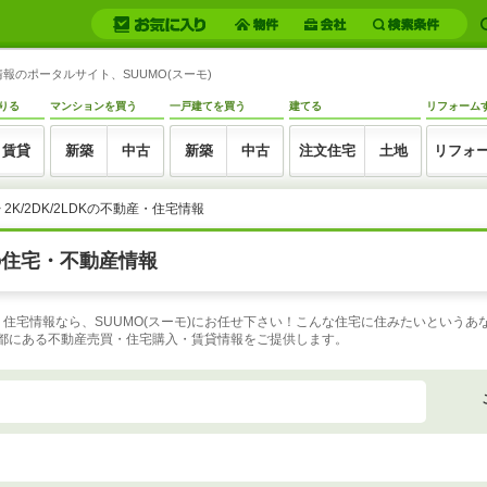
情報のポータルサイト、SUUMO(スーモ)
りる
マンションを買う
一戸建てを買う
建てる
リフォーム
賃貸
新築
中古
新築
中古
注文住宅
土地
リフォ
>
2K/2DK/2LDKの不動産・住宅情報
都の住宅・不動産情報
不動産・住宅情報なら、SUUMO(スーモ)にお任せ下さい！こんな住宅に住みたいとい
京都にある不動産売買・住宅購入・賃貸情報をご提供します。