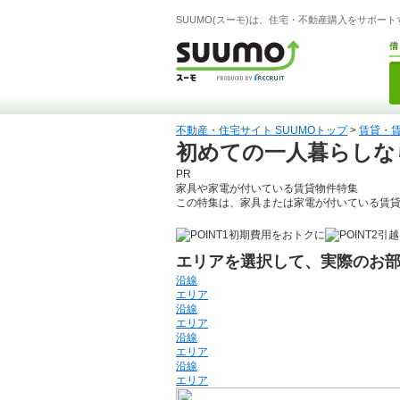
SUUMO(スーモ)は、住宅・不動産購入をサポー
借
不動産・住宅サイト SUUMOトップ
>
賃貸・
初めての一人暮らしな
PR
家具や家電が付いている賃貸物件特集
この特集は、家具または家電が付いている賃
初期費用をおトクに
引越
エリアを選択して、実際のお
沿線
エリア
沿線
エリア
沿線
エリア
沿線
エリア