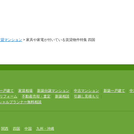
賃貸マンション
> 家具や家電が付いている賃貸物件特集 四国
一戸建て
|
家賃相場
|
新築分譲マンション
|
中古マンション
|
新築一戸建て
|
中
リフォーム
|
不動産売却・査定
|
新築相談
|
引越し見積もり
|
シャルプランナー無料相談
|
関西
|
四国
|
中国
|
九州・沖縄