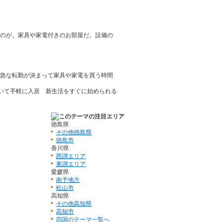
のが、家具や家電付きのお部屋だ。設備の
急な転勤が決まって家具や家電を買う時間
徳島県
その他徳島県
徳島市
香川県
西讃エリア
東讃エリア
愛媛県
南予地方
松山市
高知県
その他高知県
高知市
四国のテーマ一覧へ