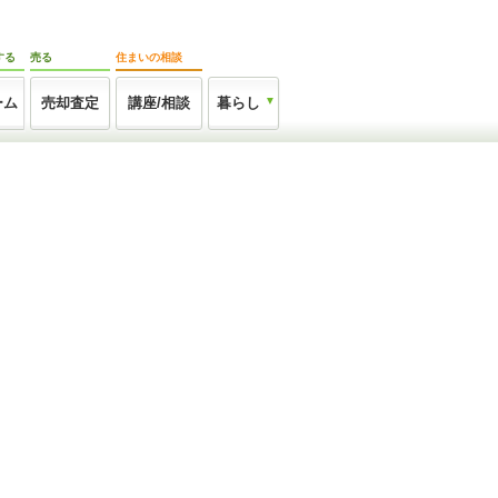
する
売る
住まいの相談
ーム
売却査定
講座/相談
暮らし