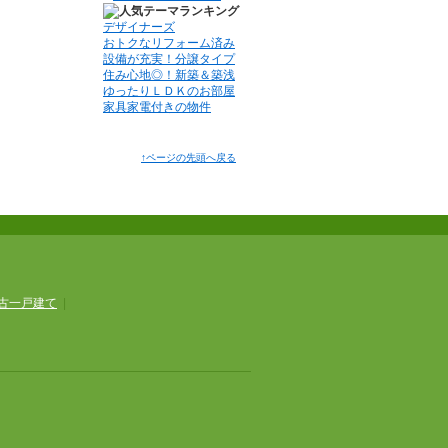
デザイナーズ
おトクなリフォーム済み
設備が充実！分譲タイプ
住み心地◎！新築＆築浅
ゆったりＬＤＫのお部屋
家具家電付きの物件
↑ページの先頭へ戻る
古一戸建て
|