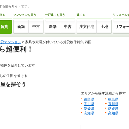
トする情報サイトです。
りる
マンションを買う
一戸建てを買う
建てる
リフォーム
賃貸
新築
中古
新築
中古
注文住宅
土地
リフォ
賃貸マンション
> 家具や家電が付いている賃貸物件特集 四国
ら超便利！
貸物件を紹介しています
しの手間を省ける
部屋を探そう
エリアから探す
沿線から探す
徳島県
徳島県
香川県
香川県
愛媛県
愛媛県
高知県
高知県