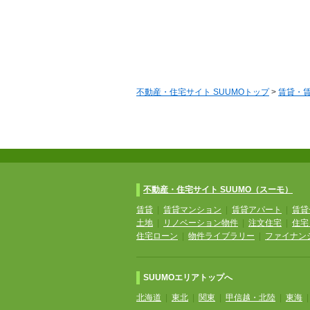
不動産・住宅サイト SUUMOトップ
>
賃貸・
不動産・住宅サイト SUUMO（スーモ）
賃貸
|
賃貸マンション
|
賃貸アパート
|
賃貸
土地
|
リノベーション物件
|
注文住宅
|
住宅
住宅ローン
|
物件ライブラリー
|
ファイナン
SUUMOエリアトップへ
北海道
|
東北
|
関東
|
甲信越・北陸
|
東海