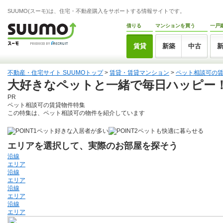
SUUMO(スーモ)は、住宅・不動産購入をサポートする情報サイトです。
借りる
マンションを買う
一戸
賃貸
新築
中古
不動産・住宅サイト SUUMOトップ
>
賃貸・賃貸マンション
>
ペット相談可の
大好きなペットと一緒で毎日ハッピー
PR
ペット相談可の賃貸物件特集
この特集は、ペット相談可の物件を紹介しています
ペット好きな入居者が多い
ペットも快適に暮らせる
エリアを選択して、実際のお部屋を探そう
沿線
エリア
沿線
エリア
沿線
エリア
沿線
エリア