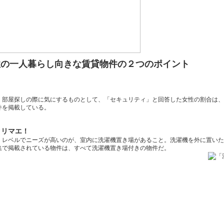
性の一人暮らし向きな賃貸物件の２つのポイント
。部屋探しの際に気にするものとして、「セキュリティ」と回答した女性の割合は、
件を掲載している。
タリマエ！
」レベルでニーズが高いのが、室内に洗濯機置き場があること。洗濯機を外に置いた
集で掲載されている物件は、すべて洗濯機置き場付きの物件だ。