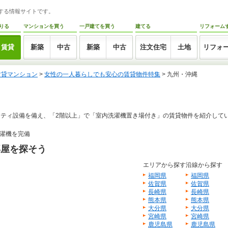
トする情報サイトです。
りる
マンションを買う
一戸建てを買う
建てる
リフォーム
賃貸
新築
中古
新築
中古
注文住宅
土地
リフォ
賃貸マンション
>
女性の一人暮らしでも安心の賃貸物件特集
> 九州・沖縄
ティ設備を備え、「2階以上」で「室内洗濯機置き場付き」の賃貸物件を紹介して
濯機を完備
部屋を探そう
エリアから探す
沿線から探す
福岡県
福岡県
佐賀県
佐賀県
長崎県
長崎県
熊本県
熊本県
大分県
大分県
宮崎県
宮崎県
鹿児島県
鹿児島県