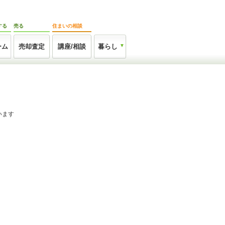
する
売る
住まいの相談
ーム
売却査定
講座/相談
暮らし
います