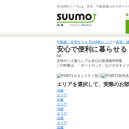
SUUMO(スーモ)は、住宅・不動産購入をサポー
借
不動産・住宅サイト SUUMOトップ
>
賃貸・
安心で便利に暮らせる
PR
女性の一人暮らしでも安心の賃貸物件特集
この特集は、「オートロック」などのセキュリ
セキュリティ安心
室内洗
エリアを選択して、実際のお
沿線
エリア
沿線
エリア
沿線
エリア
沿線
エリア
沿線