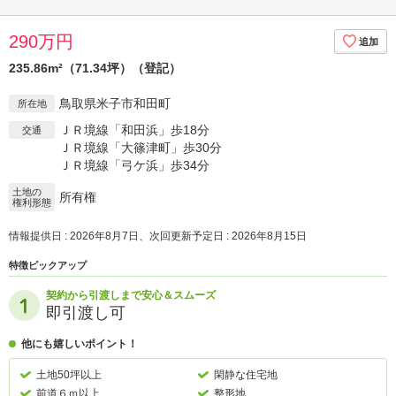
290万円
235.86m²（71.34坪）（登記）
鳥取県米子市和田町
所在地
ＪＲ境線「和田浜」歩18分
交通
ＪＲ境線「大篠津町」歩30分
ＪＲ境線「弓ケ浜」歩34分
土地の
所有権
権利形態
情報提供日 : 2026年8月7日、次回更新予定日 : 2026年8月15日
特徴ピックアップ
契約から引渡しまで安心＆スムーズ
即引渡し可
他にも嬉しいポイント！
土地50坪以上
閑静な住宅地
前道６ｍ以上
整形地