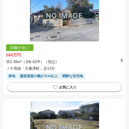
距離が近い
586万円
352.48m²（106.62坪）（登記）
ＪＲ境線「大篠津町」歩13分
角地
接面道路の幅が６m以上
閑静な住宅地