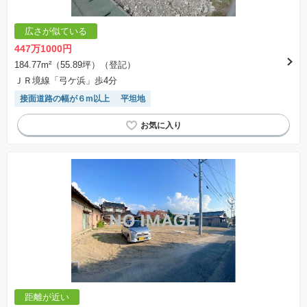
広さが似ている
447万1000円
184.77m²（55.89坪）（登記）
ＪＲ境線「弓ケ浜」歩4分
接面道路の幅が６m以上
平坦地
距離が近い