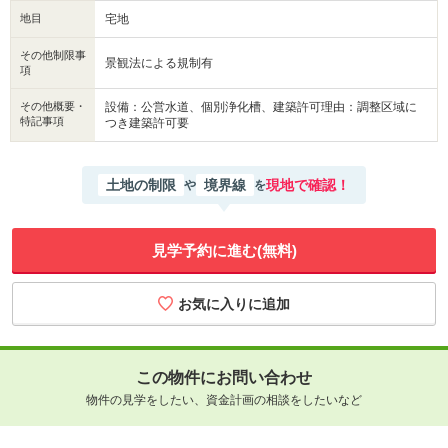
地目
宅地
その他制限事
景観法による規制有
項
その他概要・
設備：公営水道、個別浄化槽、建築許可理由：調整区域に
特記事項
つき建築許可要
土地の制限
境界線
現地で確認！
や
を
見学予約に進む(無料)
この物件にお問い合わせ
物件の見学をしたい、資金計画の相談をしたいなど