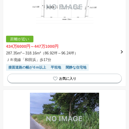
※建築条件付き土地とは、その土地に建築する建物の建築請負契約が、一定期間内に成立する
ことを条件として売買される土地のことをいいます。建築請負契約成立に向けて設計プランを
協議するため、土地購入者が自己の希望する建物の設計協議をするために必要な相当の期間の
交渉期間が設定され、その期間内で希望を満たすプランが実現できたかどうかにより結論を出
します。なお、この期間は概ね3ヶ月程度とされています。納得のいくプランが出来ず、建築請
負契約が成立しない場合、土地売買契約は白紙に戻り、土地契約にかかった代金（土地代金、
手付金など）は名目のいかんに関わらず、全て返却されます。
※課税対象物件の「価格」や「費用等」は消費税込みの「総額表示」で統一しています。
※「本体価格」とは、課税対象物件においては「消費税を除いた建物価格」と「土地価格」の
距離が近い
合計額を指します。
※課税対象物件は消費税込みの総額表示のため、不動産広告の販売価格には本体価格の金額は
434万6000円～447万1000円
表示されておりません。
※取引にかかる費用：物件の契約手続き、決済、引き渡し時にかかる費用を表示しています。
287.35m²～318.16m²（86.92坪～96.24坪）
不動産会社によって表記有無が異なるため、ご自身で十分な確認をしていただくようにお願い
ＪＲ境線「和田浜」歩17分
いたします。
※掲載の省エネ性能ラベル内の物件・住棟・号室名称については最新のものに変更されている
接面道路の幅が６m以上
平坦地
閑静な住宅地
場合があります。