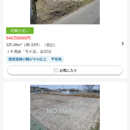
距離が近い
540万8000円
325.08m²（98.33坪）（登記）
ＪＲ境線「弓ケ浜」歩22分
接面道路の幅が６m以上
平坦地