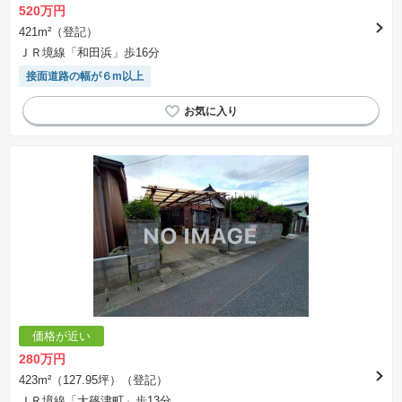
520万円
421m²（登記）
ＪＲ境線「和田浜」歩16分
接面道路の幅が６m以上
価格が近い
280万円
423m²（127.95坪）（登記）
ＪＲ境線「大篠津町」歩13分