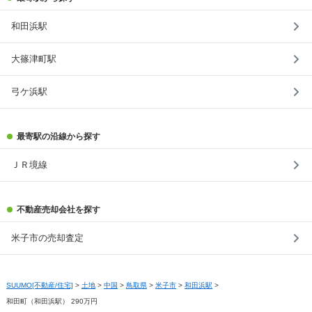
和田浜駅
大篠津町駅
弓ケ浜駅
最寄駅の沿線から探す
ＪＲ境線
不動産売却会社を探す
米子市の売却査定
SUUMO[不動産/住宅]
>
土地
>
中国
>
鳥取県
>
米子市
>
和田浜駅
>
和田町（和田浜駅） 290万円