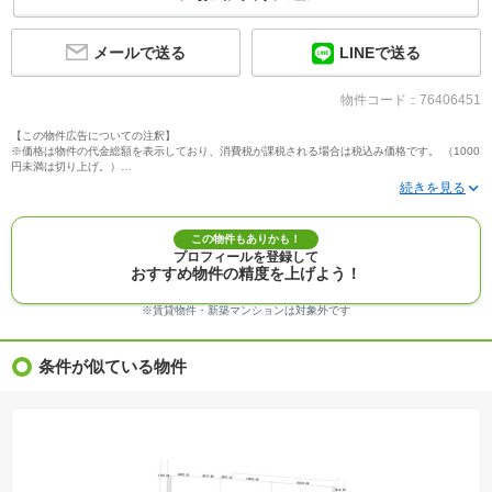
メールで送る
LINEで送る
物件コード：76406451
【この物件広告についての注釈】
※価格は物件の代金総額を表示しており、消費税が課税される場合は税込み価格です。 （1000
円未満は切り上げ。）
※写真に写っている、またはパース（絵）や間取り図に描かれている家具や車などは、特にコ
メントがない場合、販売価格に含まれません。
※敷地権利が定期借地権のものは価格に権利金を含みます。
※建築条件付き土地価格には、建物価格は含まれません。
この物件もありかも！
※物件情報は、原則として情報提供日の２日前に最終確認した情報です。
プロフィールを登録して
※完成予想図はいずれも外構、植栽、外観等実際のものとは多少異なることがあります。
おすすめ物件の精度を上げよう！
※モデルルーム・モデルハウス・展示場・ショールームの画像の場合、今回販売の物件と異な
る場合があります。
※ＣＧ合成の画像の場合、実際とは多少異なる場合があります。
※賃貸物件・新築マンションは対象外です
※物件特徴：販売戸数が複数の物件は、全ての住戸に該当しない項目もあります。
※完成後１年以上を経過した未入居物件が掲載される場合があります。ご了承ください。
※新着：物件情報が「SUUMO」に掲載された日から１週間表示されます。
条件が似ている物件
※価格更新：物件価格が変更された日から１週間表示されます。
※販売予定物件はすべて、販売開始するまで契約または予約の申込みはできません。
※購入の前には物件内容や契約条件についてご自身で十分な確認をしていただくようにお願い
いたします。
※建築条件土地の情報内に掲載されている、建物プラン例は、土地購入者の設計プランの参考
の一例であって、プランの採用可否は任意です。
※土地（建築条件なし）で「建物プラン例」が表記してある時、そのプラン例は特定の建築請
負会社によるもので、当該建築請負会社以外で建てた場合、同様のものが同価格で建てられる
とは限りません。また建築請負会社を特定するものではありません。