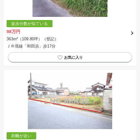
徒歩分数が似ている
98万円
363m²（109.80坪）（登記）
ＪＲ境線「和田浜」歩17分
距離が近い