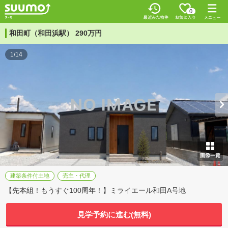
0
和田町（和田浜駅） 290万円
1/14
建築条件付土地
売主・代理
【先本組！もうすぐ100周年！】ミライエール和田A号地
見学予約に進む(無料)