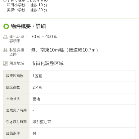
〇子育て世帯にもおすすめ
・和田小学校 徒歩 10 分
・美保中学校 徒歩 39 分
物件概要・詳細
70％・400％
建ぺい率・
容積率
無、南東10ｍ幅（接道幅10.7ｍ）
私道負担・
道路
市街化調整区域
用途地域
販売区画数
1区画
総区画数
2区画
土地状況
更地
造成完了時期
-
引き渡し時期
即引渡し可
建築条件
付