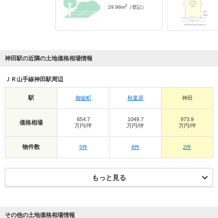
2
29.98m
（登記）
神田駅の近隣の土地価格相場情報
ＪＲ山手線神田駅周辺
駅
御徒町
秋葉原
神田
654.7
1049.7
973.9
価格相場
万円/坪
万円/坪
万円/坪
物件数
5件
8件
2件
もっと見る
その他の土地価格相場情報