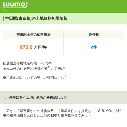
神田駅(東京都)の土地価格相場情報
神田駅全体の価格相場
物件数
973.9
2件
万円/坪
低層住居専用地域相場：-万円/坪
※
それ以外の住居専用地域相場
：-万円/坪
※用途地域についての詳しい説明は
こちら
条件に合う土地があるかを確認しよう
「広さ」「最寄駅からの徒歩分数」「建築条件」を指定して、SUUMOに掲載
中の物件価格を元にした土地の相場と物件数を見てみよう！