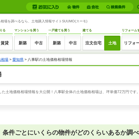
場を調べるなら、土地購入情報サイトSUUMO(スーモ)
りる
マンションを買う
一戸建てを買う
建てる
リフォーム
賃貸
新築
中古
新築
中古
注文住宅
土地
リフォ
格相場
>
愛知県
>
八事駅の土地価格相場情報
場
した土地価格相場情報を大公開！八事駅全体の土地価格相場は、坪単価72万円です。
、条件ごとにいくらの物件がどのくらいあるか調べ