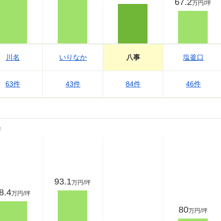
67.2
万円/坪
川名
いりなか
八事
塩釜口
63件
43件
84件
46件
場
93.1
万円/坪
8.4
万円/坪
80
万円/坪