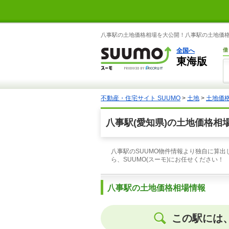
八事駅の土地価格相場を大公開！八事駅の土地価格相
全国へ
借
東海版
不動産・住宅サイト SUUMO
>
土地
>
土地価
八事駅(愛知県)の土地価格相
八事駅のSUUMO物件情報より独自に算出
ら、SUUMO(スーモ)にお任せください！
八事駅の土地価格相場情報
この駅には