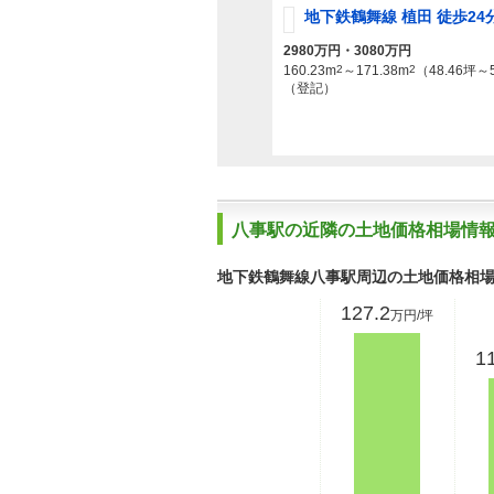
地下鉄鶴舞線 植田 徒歩24
2980万円・3080万円
160.23m
2
～171.38m
2
（48.46坪～
（登記）
八事駅の近隣の土地価格相場情
地下鉄鶴舞線八事駅周辺の土地価格相
127.2
万円/坪
1