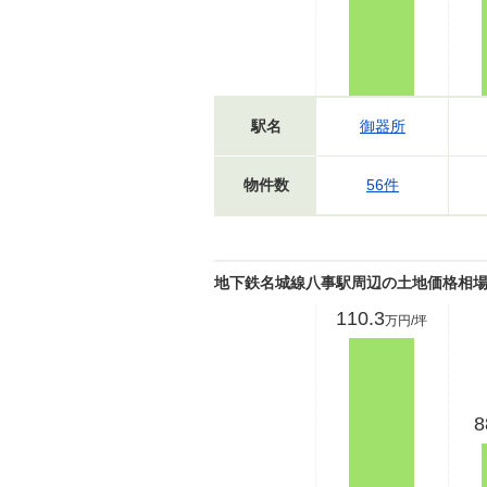
駅名
御器所
物件数
56件
地下鉄名城線八事駅周辺の土地価格相
110.3
万円/坪
8