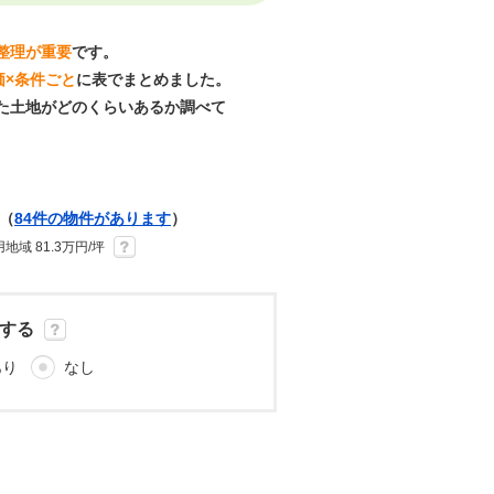
整理が重要
です。
価×条件ごと
に表でまとめました。
た土地がどのくらいあるか調べて
（
84件の物件があります
）
域 81.3万円/坪
する
あり
なし