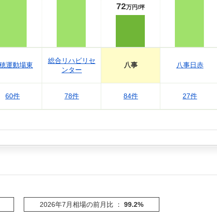
72
万円/坪
総合リハビリセ
穂運動場東
八事
八事日赤
ンター
60件
78件
84件
27件
2026年7月相場の前月比 ：
99.2%