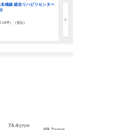
鉄名城線 総合リハビリセンター
地下鉄鶴舞線 塩
分
徒歩7分
0.19坪）（登記）
1億2500万円
880.49m
2
（登記）
74.4
万円/坪
69.2