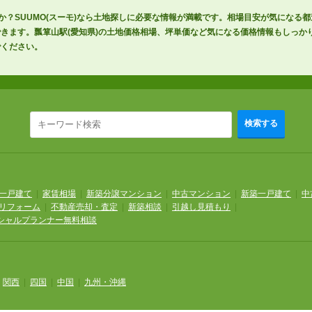
か？SUUMO(スーモ)なら土地探しに必要な情報が満載です。相場目安が気になる
きます。瓢箪山駅(愛知県)の土地価格相場、坪単価など気になる価格情報もしっか
でください。
検索する
一戸建て
|
家賃相場
|
新築分譲マンション
|
中古マンション
|
新築一戸建て
|
中
リフォーム
|
不動産売却・査定
|
新築相談
|
引越し見積もり
|
シャルプランナー無料相談
|
関西
|
四国
|
中国
|
九州・沖縄