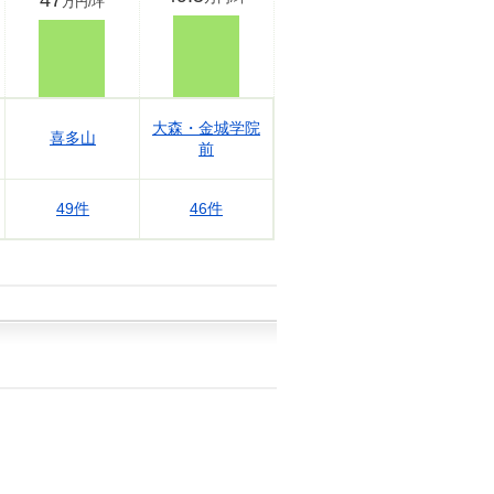
47
万円/坪
大森・金城学院
喜多山
前
49件
46件