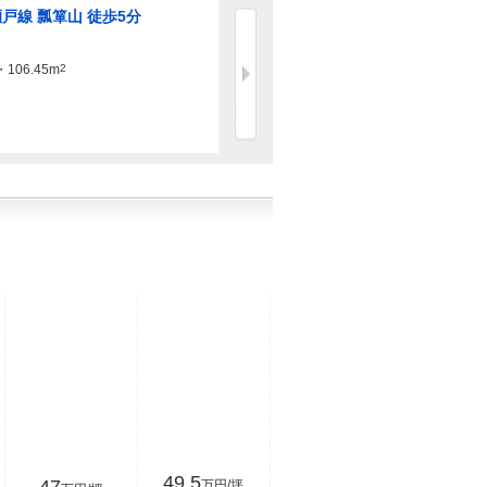
戸線 瓢箪山 徒歩5分
名鉄瀬戸線 瓢箪山
歩7分
・106.45m
2
3190万円
115.94m
2
（35.07坪）（登記）
49.5
万円/坪