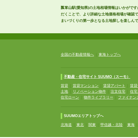
瓢箪山駅(愛知県)の土地相場情報はいかがです
だくことで、より詳細な土地価格相場が確認で
まいづくりの第一歩となる土地探しを楽しん
全国の不動産情報へ
|
東海トップへ
不動産・住宅サイト SUUMO（スーモ）
賃貸
|
賃貸マンション
|
賃貸アパート
|
賃貸
土地
|
リノベーション物件
|
注文住宅
|
住宅
住宅ローン
|
物件ライブラリー
|
ファイナン
SUUMOエリアトップへ
北海道
|
東北
|
関東
|
甲信越・北陸
|
東海