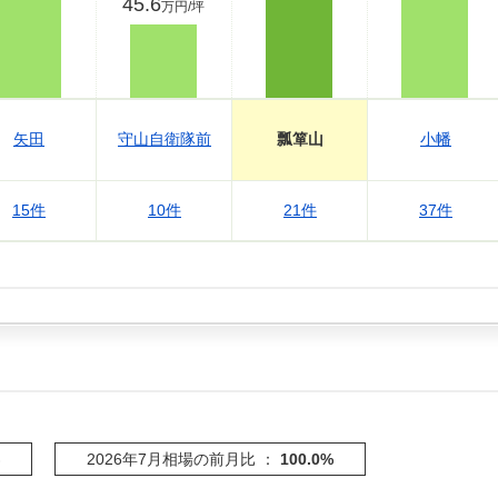
45.6
万円/坪
矢田
守山自衛隊前
瓢箪山
小幡
15件
10件
21件
37件
る
2026年7月相場の前月比 ：
100.0%