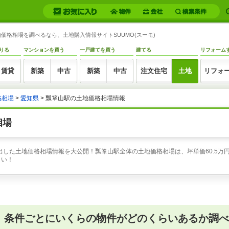
価格相場を調べるなら、土地購入情報サイトSUUMO(スーモ)
りる
マンションを買う
一戸建てを買う
建てる
リフォーム
賃貸
新築
中古
新築
中古
注文住宅
土地
リフォ
格相場
>
愛知県
>
瓢箪山駅の土地価格相場情報
相場
出した土地価格相場情報を大公開！瓢箪山駅全体の土地価格相場は、坪単価60.5万円
さい！
、条件ごとにいくらの物件がどのくらいあるか調べ