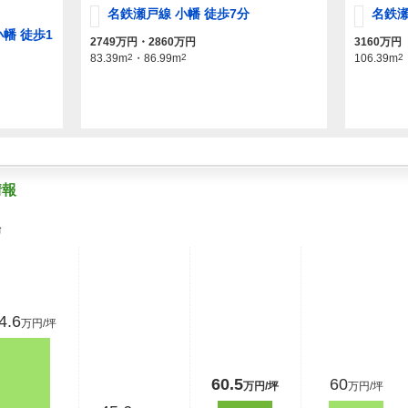
名鉄瀬戸線 小幡 徒歩7分
名鉄瀬
幡 徒歩1
2749万円・2860万円
3160万円
83.39m
2
・86.99m
2
106.39m
2
情報
場
4.6
万円/坪
60.5
60
万円/坪
万円/坪