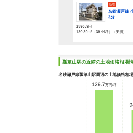
新着
名鉄瀬戸線 小
3分
2590万円
130.39m
2
（39.44坪）（実測）
瓢箪山駅の近隣の土地価格相場
名鉄瀬戸線瓢箪山駅周辺の土地価格相
129.7
万円/坪
9