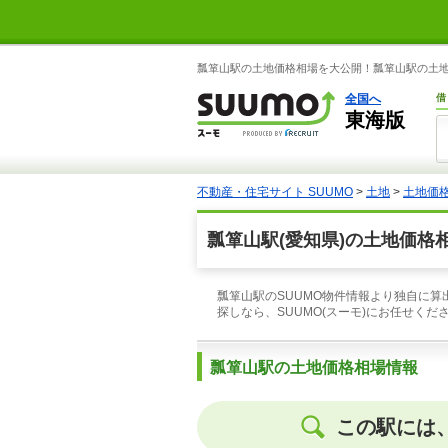
瓢箪山駅の土地価格相場を大公開！瓢箪山駅の土地
全国へ
借
東海版
不動産・住宅サイト SUUMO
>
土地
>
土地価
瓢箪山駅(愛知県)の土地価格
瓢箪山駅のSUUMO物件情報より独自に算
探しなら、SUUMO(スーモ)にお任せくだ
瓢箪山駅の土地価格相場情報
この駅には