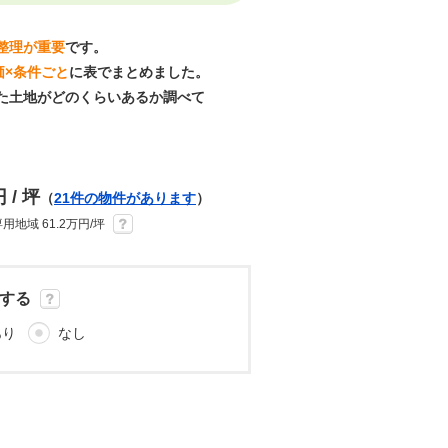
整理が重要
です。
価×条件ごと
に表でまとめました。
た土地がどのくらいあるか調べて
 / 坪
（
21件の物件があります
）
地域 61.2万円/坪
する
あり
なし