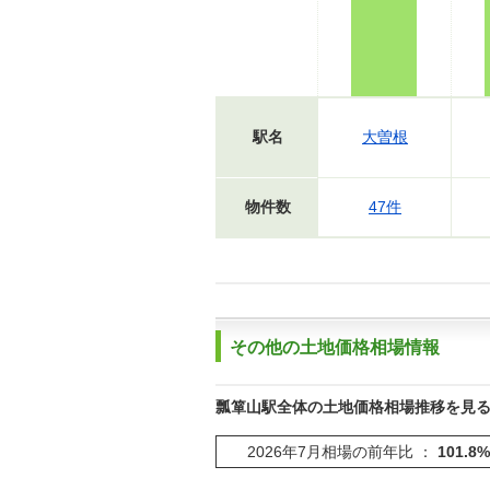
駅名
大曽根
物件数
47件
その他の土地価格相場情報
瓢箪山駅全体の土地価格相場推移を見
2026年7月相場の前年比 ：
101.8%