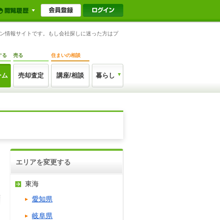
ョン情報サイトです。もし会社探しに迷った方はプ
する
売る
住まいの相談
ーム
売却査定
講座/相談
暮らし
エリアを変更する
東海
愛知県
岐阜県