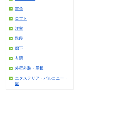
書斎
ロフト
洋室
階段
廊下
い
玄関
外壁外装・屋根
エクステリア・バルコニー・
庭