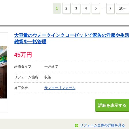
…
1
2
3
4
5
7
次へ
大容量のウォークインクローゼットで家族の洋服や生
雑貨を一括管理
45万円
建物タイプ
一戸建て
リフォーム箇所
収納
施工会社
サンヨーリフォーム
詳細を表示する
リフォーム全体の詳細を見る