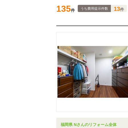
135
13
うち費用提示件数
件
件
福岡県 Nさんのリフォーム全体