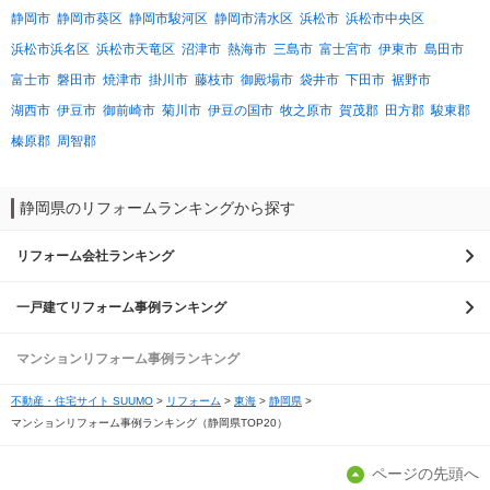
静岡市
静岡市葵区
静岡市駿河区
静岡市清水区
浜松市
浜松市中央区
浜松市浜名区
浜松市天竜区
沼津市
熱海市
三島市
富士宮市
伊東市
島田市
富士市
磐田市
焼津市
掛川市
藤枝市
御殿場市
袋井市
下田市
裾野市
湖西市
伊豆市
御前崎市
菊川市
伊豆の国市
牧之原市
賀茂郡
田方郡
駿東郡
榛原郡
周智郡
静岡県のリフォームランキングから探す
リフォーム会社ランキング
一戸建てリフォーム事例ランキング
マンションリフォーム事例ランキング
不動産・住宅サイト SUUMO
リフォーム
東海
静岡県
マンションリフォーム事例ランキング（静岡県TOP20）
ページの先頭へ