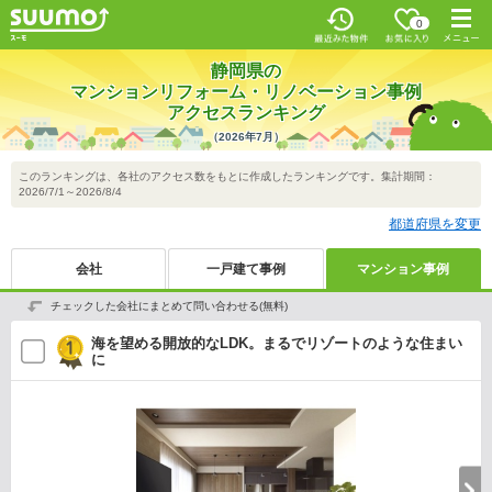
お気に入
0
り
最近みた
メニ
物件
ュー
静岡県の
マンションリフォーム・リノベーション事例
アクセスランキング
（2026年7月）
このランキングは、各社のアクセス数をもとに作成したランキングです。集計期間：
2026/7/1～2026/8/4
都道府県を変更
会社
一戸建て事例
マンション事例
チェックした会社にまとめて問い合わせる(無料)
海を望める開放的なLDK。まるでリゾートのような住まい
に