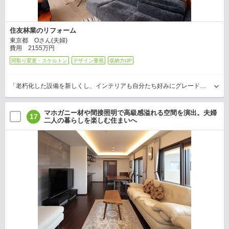
住友林業のリフォーム
東京都 Oさん(夫婦)
費用 2155万円
間取り変更・スケルトン
デザイン重視
収納力UP
「老朽化した設備を新しくし、インテリアも自分たち好みにグレードアップしたい」と、築19年のマンションリフォームに取り組んだOさん。Oさんの要望は、ひとり掛けの黒いバルセロナチェア…
マホガニー材や間接照明で高級感溢れる空間を演出。夫婦
17
二人の暮らしを楽しむ住まいへ