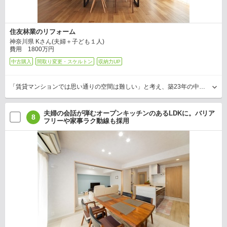
住友林業のリフォーム
神奈川県 Kさん(夫婦＋子ども１人)
費用 1800万円
中古購入
間取り変更・スケルトン
収納力UP
「賃貸マンションでは思い通りの空間は難しい」と考え、築23年の中古マンションを購入し、全面リフォームに取り組んだKさん。要望は「広くて明るい玄関」、「豊富な収納」、「充実したキッ…
夫婦の会話が弾むオープンキッチンのあるLDKに。バリア
8
フリーや家事ラク動線も採用