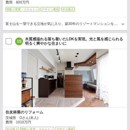
費用 800万円
間取り変更・スケルトン
デザイン重視
中古購入
富士山を一望できる立地が気に入り、築30年のリゾートマンションを居住用に購入したTさん。全体的に古びていたものの、当初は自分たちで修繕しながら暮らそうと考えていた。しかし、キッチ…
木質感溢れる落ち着いたLDKを実現。光と風を感じられる
15
明るく爽やかな住まいに
住友林業のリフォーム
茨城県 Oさん(本人)
費用 1010万円
中古購入
間取り変更・スケルトン
デザイン重視