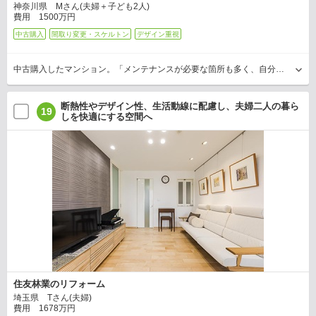
神奈川県 Mさん(夫婦＋子ども2人)
費用 1500万円
中古購入
間取り変更・スケルトン
デザイン重視
中古購入したマンション。「メンテナンスが必要な箇所も多く、自分たちらしい住まいに変えたい」とリフォームされたMさん。要望は窓の多さを活かして開放的なLDKと、木を使って雰囲気のい…
断熱性やデザイン性、生活動線に配慮し、夫婦二人の暮ら
19
しを快適にする空間へ
住友林業のリフォーム
埼玉県 Tさん(夫婦)
費用 1678万円