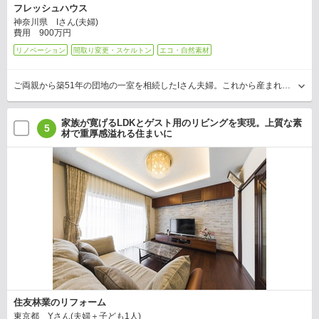
フレッシュハウス
神奈川県 Iさん(夫婦)
費用 900万円
リノベーション
間取り変更・スケルトン
エコ・自然素材
ご両親から築51年の団地の一室を相続したIさん夫婦。これから産まれてくるお子さんとの暮らしも考え、間取りからデザインまでフルリノベーションを希望しました。そこで同社は、まず隣接す…
家族が寛げるLDKとゲスト用のリビングを実現。上質な素
5
材で重厚感溢れる住まいに
住友林業のリフォーム
東京都 Yさん(夫婦＋子ども1人)