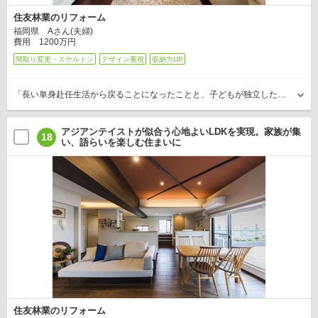
住友林業のリフォーム
福岡県 Aさん(夫婦)
費用 1200万円
間取り変更・スケルトン
デザイン重視
収納力UP
「長い単身赴任生活から戻ることになったことと、子どもが独立したこともあり夫婦二人が快適に暮らせる住まいを目指しました」とAさん。フローリングや壁紙の傷み、結露、冬の寒さなどを改善…
アジアンテイストが似合う心地よいLDKを実現。家族が集
18
い、語らいを楽しむ住まいに
住友林業のリフォーム