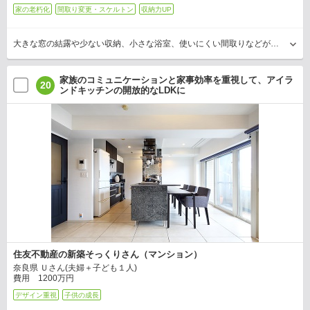
家の老朽化
間取り変更・スケルトン
収納力UP
大きな窓の結露や少ない収納、小さな浴室、使いにくい間取りなどが不満だったというTさん。広いLDも要望のひとつでした。住友林業のリフォームは和室とリビング・ダイニングを一体化し、程…
家族のコミュニケーションと家事効率を重視して、アイラ
20
ンドキッチンの開放的なLDKに
住友不動産の新築そっくりさん（マンション）
奈良県 Ｕさん(夫婦＋子ども１人)
費用 1200万円
デザイン重視
子供の成長