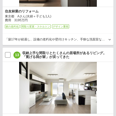
住友林業のリフォーム
東京都 Aさん(夫婦＋子ども1人)
費用 3195万円
家の老朽化
間取り変更・スケルトン
デザイン重視
「築17年が経過し、設備の老朽化や壁付けキッチン、手狭な洗面室などに不満が。西日対策もしたかったんです」ときっかけを語るAさん。住友林業のリフォームはキッチンを対面式に変更し、パ…
収納上手な間取りとたくさんの居場所があるリビング。
13
「寛げる我が家」が戻ってきた