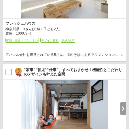
フレッシュハウス
神奈川県 Bさん(夫婦＋子ども2人)
費用 1000万円
間取り変更・スケルトン
デザイン重視
収納力UP
アパレル会社を経営されているBさん。海のそばにある中古マンションを、宿泊可能な多目的施設へフルリノベーションすることをご希望でした。そこで同社は、“リゾートホテルの非日常感”をテ…
“家事”“育児““仕事”、すべておまかせ！機能性とこだわり
のデザインも叶えた空間