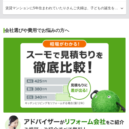
賃貸マンションに5年住まわれていたＵさんご夫婦は、子どもの誕生を機に住まいの購入を検討していた。数ある選択肢の中から、駅から近く新築より割安感のある中古マンションの購入を決意。築…
会社選びや費用でお悩みの方へ