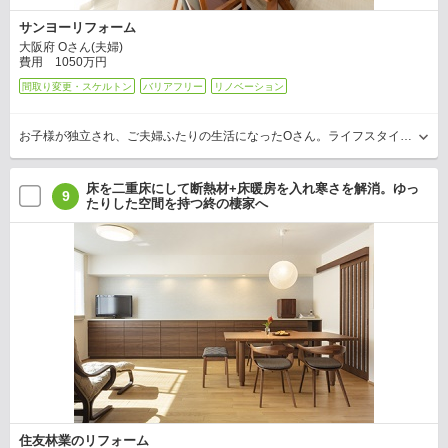
サンヨーリフォーム
大阪府 Oさん(夫婦)
費用 1050万円
間取り変更・スケルトン
バリアフリー
リノベーション
お子様が独立され、ご夫婦ふたりの生活になったOさん。ライフスタイルに合った物件への住み替えも検討されたが、住み慣れた場所、家がいいと考え、リフォームを決意。「自分たちにとっての快…
床を二重床にして断熱材+床暖房を入れ寒さを解消。ゆっ
9
たりした空間を持つ終の棲家へ
住友林業のリフォーム