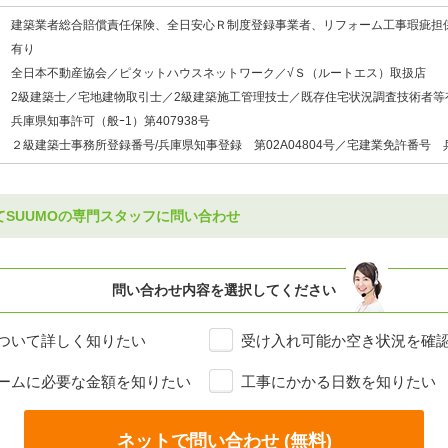
建築業者総合賠償責任保険、全日安心Ｒ制度登録事業者、リフォーム工事瑕疵担
有り
全日本不動産協会／ピタットハウスネットワーク／√Ｓ（ルートエス）取扱店
2級建築士／宅地建物取引士／2級建築施工管理技士／既存住宅状況調査技術者等
兵庫県知事許可（般ｰ1）第407938号
２級建築士事務所登録番号/兵庫県知事登録 第02A04804号／宅建業免許番号 兵
てSUUMOの専門スタッフに問い合わせ
問い合わせ内容を選択してください
ついて詳しく知りたい
受け入れ可能か空き状況を確
ームに必要な金額を知りたい
工事にかかる日数を知りたい
ネットで問い合わせ (無料)