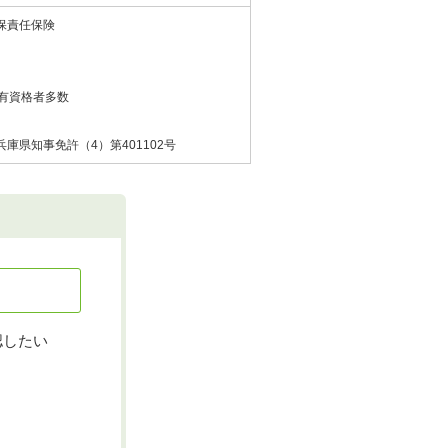
保責任保険
有資格者多数
庫県知事免許（4）第401102号
認したい