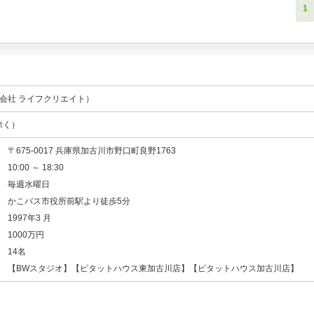
1
会社 ライフクリエイト）
除く）
〒675-0017 兵庫県加古川市野口町良野1763
10:00 ～ 18:30
毎週水曜日
かこバス市役所前駅より徒歩5分
1997年3 月
1000万円
14名
【BWスタジオ】【ピタットハウス東加古川店】【ピタットハウス加古川店】