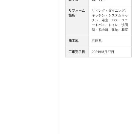
リフォーム
リビング・ダイニング、
箇所
キッチン・システムキッ
チン、浴室・バス・ユニ
ットバス、トイレ、洗面
所・脱衣所、収納、和室
施工地
兵庫県
工事完了日
2024年8月27日