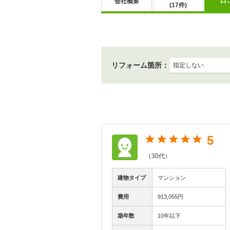
口
会社概要
(17件)
リフォーム箇所：
5
（30代）
建物タイプ
マンション
費用
913,055円
築年数
10年以下