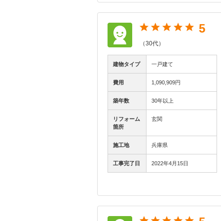
5
（30代）
建物タイプ
一戸建て
費用
1,090,909円
築年数
30年以上
リフォーム
玄関
箇所
施工地
兵庫県
工事完了日
2022年4月15日