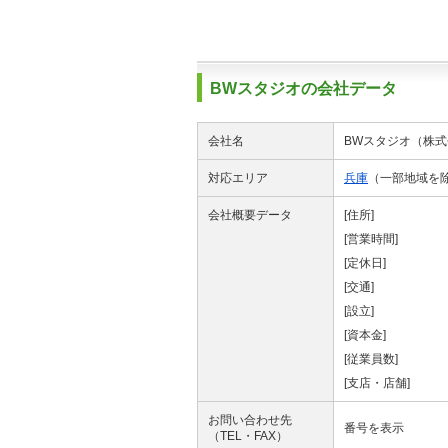
BWスタジオの会社データ
会社名
BWスタジオ（株式
対応エリア
兵庫
（一部地域を
会社概要データ
[住所]
[営業時間]
[定休日]
[交通]
[設立]
[資本金]
[従業員数]
[支店・店舗]
お問い合わせ先
番号を表示
（TEL・FAX）