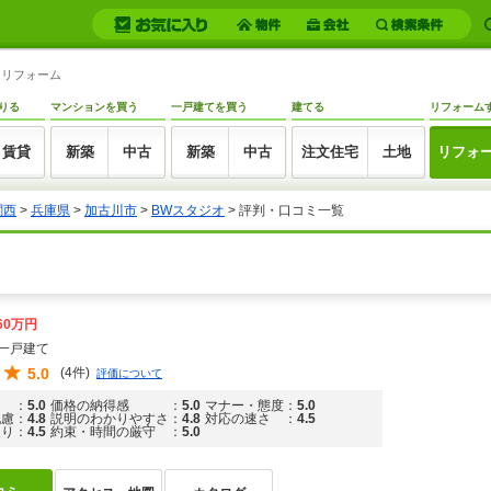
モ)リフォーム
りる
マンションを買う
一戸建てを買う
建てる
リフォーム
賃貸
新築
中古
新築
中古
注文住宅
土地
リフォ
関西
>
兵庫県
>
加古川市
>
BWスタジオ
>
評判・口コミ一覧
60万円
一戸建て
5.0
(4件)
評価について
：
5.0
価格の納得感
：
5.0
マナー・態度
：
5.0
配慮
：
4.8
説明のわかりやすさ
：
4.8
対応の速さ
：
4.5
取り
：
4.5
約束・時間の厳守
：
5.0