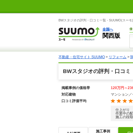
BWスタジオの評判・口コミ一覧 - SUUMO(スー
全国へ
借
関西版
不動産・住宅サイト SUUMO
>
リフォーム
>
BWスタジオの評判・口コミ
掲載事例の価格帯
120万円～23
対応建物
マンション／
口コミ評価平均
仕上がり
作業中の
施工の段
施工事例