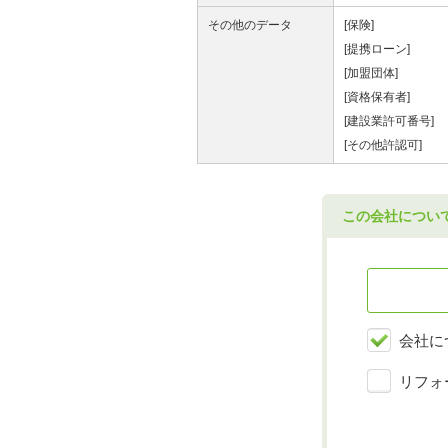
その他のデータ
[保険]
[提携ローン]
[加盟団体]
[資格保有者]
[建設業許可番号]
[その他許認可]
この会社につい
会社に
リフォ