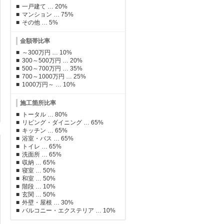
一戸建て … 20%
マンション … 75%
その他 … 5%
金額帯比率
～300万円 … 10%
300～500万円 … 20%
500～700万円 … 35%
700～1000万円 … 25%
1000万円～ … 10%
施工箇所比率
トータル … 80%
リビング・ダイニング … 65%
キッチン … 65%
浴室・バス … 65%
トイレ … 65%
洗面所 … 65%
収納 … 65%
寝室 … 50%
和室 … 50%
階段 … 10%
玄関 … 50%
外壁・屋根 … 30%
バルコニー・エクステリア … 10%