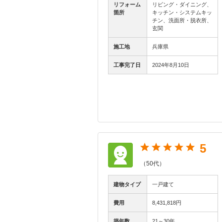
リフォーム
リビング・ダイニング、
箇所
キッチン・システムキッ
チン、洗面所・脱衣所、
玄関
施工地
兵庫県
工事完了日
2024年8月10日
5
（50代）
建物タイプ
一戸建て
費用
8,431,818円
築年数
21～30年