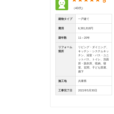
5
（40代）
建物タイプ
一戸建て
費用
6,381,818円
築年数
11～20年
リフォーム
リビング・ダイニング、
箇所
キッチン・システムキッ
チン、浴室・バス・ユニ
ットバス、トイレ、洗面
所・脱衣所、収納、寝
室、玄関、子ども部屋、
廊下
施工地
兵庫県
工事完了日
2021年5月30日