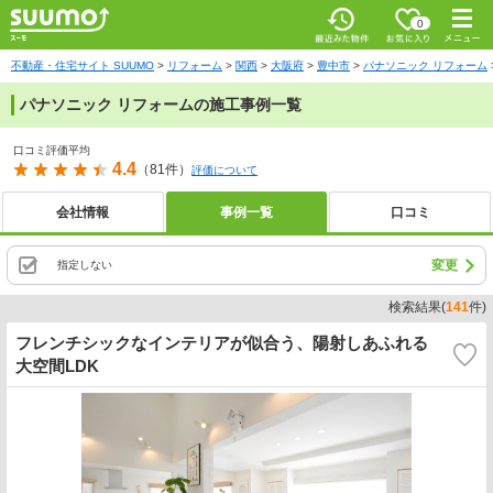
お気に入
0
り
最近みた
メニ
物件
ュー
不動産・住宅サイト SUUMO
リフォーム
関西
大阪府
豊中市
パナソニック リフォーム
パナソニック リフォームの施工事例一覧
口コミ評価平均
4.4
（81件）
評価について
会社情報
事例一覧
口コミ
変更
指定しない
検索結果(
141
件)
フレンチシックなインテリアが似合う、陽射しあふれる
大空間LDK