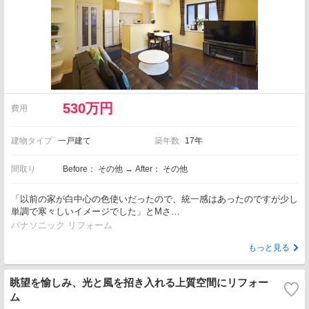
530万円
費用
建物タイプ
一戸建て
築年数
17年
間取り
Before： その他 → After： その他
「以前の家が白中心の色使いだったので、統一感はあったのですが少し
単調で寒々しいイメージでした」とMさ…
パナソニック リフォーム
もっと見る
眺望を愉しみ、光と風を招き入れる上質空間にリフォー
ム