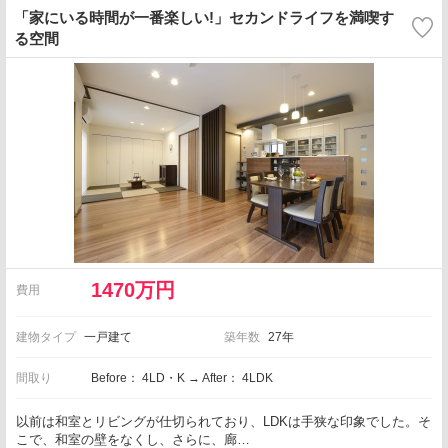
「家にいる時間が一番楽しい!」セカンドライフを満喫す
る空間
1470万円
費用
建物タイプ
一戸建て
築年数
27年
間取り
Before： 4LD・K → After： 4LDK
以前は和室とリビングが仕切られており、LDKは手狭な印象でした。そ
こで、和室の壁をなくし、さらに、廊…