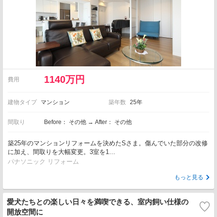
1140万円
費用
建物タイプ
マンション
築年数
25年
間取り
Before： その他 → After： その他
築25年のマンションリフォームを決めたSさま。傷んでいた部分の改修
に加え、間取りを大幅変更。3室を1…
パナソニック リフォーム
もっと見る
愛犬たちとの楽しい日々を満喫できる、室内飼い仕様の
開放空間に