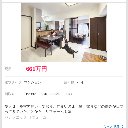
661万円
費用
建物タイプ
マンション
築年数
28年
間取り
Before： 3DK → After： 1LDK
愛犬２匹を室内飼いしており、住まいの床・壁、家具などの傷みが目立
ってきていたことから、リフォームを決…
パナソニック リフォーム
もっと見る