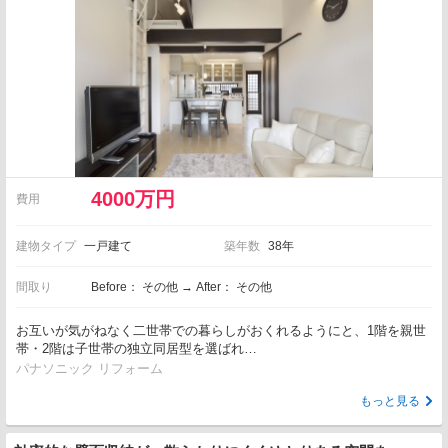
4000万円
費用
建物タイプ
一戸建て
築年数
38年
間取り
Before： その他 → After： その他
お互いが気がねなく二世帯での暮らしがおくれるようにと、1階を親世
帯・2階は子世帯の独立同居型を選ばれ…
パナソニック リフォーム
もっと見る