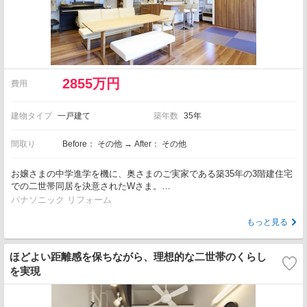
2855万円
費用
建物タイプ
一戸建て
築年数
35年
間取り
Before： その他 → After： その他
お嬢さまの中学進学を機に、奥さまのご実家である築35年の3階建住宅
での二世帯同居を決意されたWさま。…
パナソニック リフォーム
もっと見る
ほどよい距離感を保ちながら、理想的な二世帯のくらし
を実現