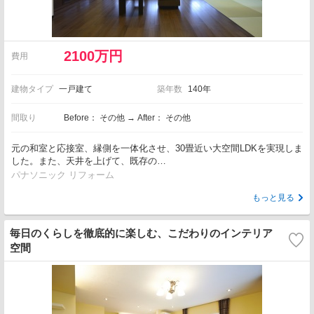
2100万円
費用
建物タイプ
一戸建て
築年数
140年
間取り
Before： その他 → After： その他
元の和室と応接室、縁側を一体化させ、30畳近い大空間LDKを実現しま
した。また、天井を上げて、既存の…
パナソニック リフォーム
もっと見る
毎日のくらしを徹底的に楽しむ、こだわりのインテリア
空間