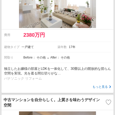
2380万円
費用
建物タイプ
一戸建て
築年数
17年
間取り
Before： その他 → After： その他
独立したお嬢様の部屋とLDKを一体化して、30畳以上の開放的な団らん
空間を実現。光を遮る間仕切りがな…
パナソニック リフォーム
もっと見る
中古マンションを自分らしく。上質さを味わうデザイン
空間