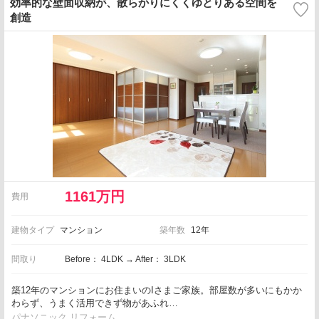
効率的な壁面収納が、散らかりにくくゆとりある空間を
創造
1161万円
費用
建物タイプ
マンション
築年数
12年
間取り
Before： 4LDK → After： 3LDK
築12年のマンションにお住まいのIさまご家族。部屋数が多いにもかか
わらず、うまく活用できず物があふれ…
パナソニック リフォーム