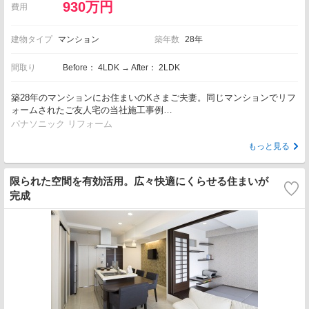
930万円
費用
建物タイプ
マンション
築年数
28年
間取り
Before： 4LDK → After： 2LDK
築28年のマンションにお住まいのKさまご夫妻。同じマンションでリフ
ォームされたご友人宅の当社施工事例…
パナソニック リフォーム
もっと見る
限られた空間を有効活用。広々快適にくらせる住まいが
完成