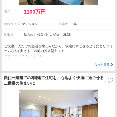
1100万円
費用
建物タイプ
マンション
築年数
18年
間取り
Before： 4LD・K → After： 2LDK
ご夫妻二人だけの生活を愉しみながら、快適にすごせるようにとリフォ
ームされたKさま。以前の独立型キッチ…
パナソニック リフォーム
もっと見る
職住一階建ての3階建て住宅を、心地よく快適に過ごせる
二世帯の住まいに