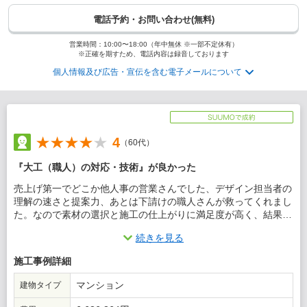
電話予約・お問い合わせ(無料)
営業時間：10:00〜18:00（年中無休 ※一部不定休有）
※正確を期すため、電話内容は録音しております
個人情報及び広告・宣伝を含む電子メールについて
4
（60代）
『大工（職人）の対応・技術』が良かった
売上げ第一でどこか他人事の営業さんでした、デザイン担当者の
理解の速さと提案力、あとは下請けの職人さんが救ってくれまし
た。なので素材の選択と施工の仕上がりに満足度が高く、結果オ
ーライという感じでしょうか。
続きを見る
この会社に決めた理由
施工事例詳細
競合の２社が自滅的に対象外となるなか、消極的選択ではありま
マンション
建物タイプ
したが、最初の面談で素材選びや施工品質を担保してくれそうな
感じもあり決断しました。