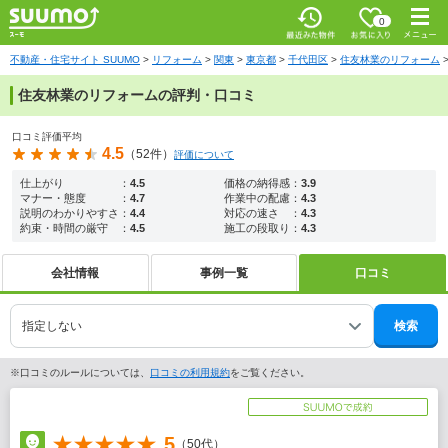
お気に入
0
り
最近みた
メニ
物件
ュー
不動産・住宅サイト SUUMO
リフォーム
関東
東京都
千代田区
住友林業のリフォーム
住友林業のリフォームの評判・口コミ
口コミ評価平均
4.5
（52件）
評価について
仕上がり
：
4.5
価格の納得感
：
3.9
マナー・態度
：
4.7
作業中の配慮
：
4.3
説明のわかりやすさ
：
4.4
対応の速さ
：
4.3
約束・時間の厳守
：
4.5
施工の段取り
：
4.3
会社情報
事例一覧
口コミ
検索
※口コミのルールについては、
口コミの利用規約
をご覧ください。
5
（50代）