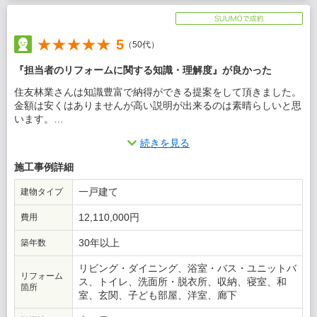
5
（50代）
『担当者のリフォームに関する知識・理解度』が良かった
住友林業さんは知識豊富で納得ができる提案をして頂きました。
金額は安くはありませんが高い説明が出来るのは素晴らしいと思
います。
続きを見る
この会社に決めた理由
施工事例詳細
知識豊富なところと一生懸命さはありがたいですね。他社と比較
はしてませんが一択でした。
一戸建て
建物タイプ
12,110,000円
費用
30年以上
築年数
リビング・ダイニング、浴室・バス・ユニットバ
リフォーム
ス、トイレ、洗面所・脱衣所、収納、寝室、和
箇所
室、玄関、子ども部屋、洋室、廊下