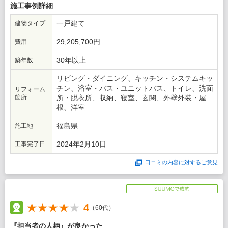
この会社に決めた理由
施工事例詳細
選定のポイントは、離れた現場の対応ができる全国規模の会社で
一戸建て
建物タイプ
あること、またその中でも古い家を生かしたリフォームの提案を
もらえた点が決め手となりました。
29,205,700円
費用
30年以上
築年数
リビング・ダイニング、キッチン・システムキッ
チン、浴室・バス・ユニットバス、トイレ、洗面
リフォーム
箇所
所・脱衣所、収納、寝室、玄関、外壁外装・屋
根、洋室
福島県
施工地
2024年2月10日
工事完了日
口コミの内容に対するご意見
4
（60代）
『担当者の人柄』が良かった