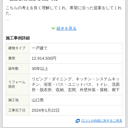
こちらの考えを良く理解してくれ、希望に沿った提案をしてくれ
た。
この会社に決めた理由
続きを見る
各社からの提案内容と見積書で検討し、最終的には担当者の人柄
施工事例詳細
で選びました。
一戸建て
建物タイプ
12,914,500円
費用
30年以上
築年数
リビング・ダイニング、キッチン・システムキッ
リフォーム
チン、浴室・バス・ユニットバス、トイレ、洗面
箇所
所・脱衣所、収納、玄関、外壁外装・屋根、廊下
山口県
施工地
2024年1月22日
工事完了日
口コミの内容に対するご意見