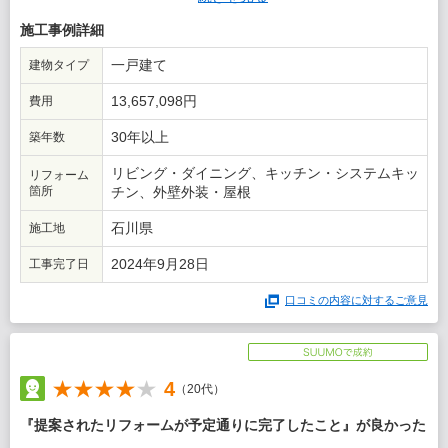
たが出来上がりは納得のいくものでした。担当者のセンスが良か
ったと思います。
施工事例詳細
この会社に決めた理由
一戸建て
建物タイプ
いち早く自宅を訪ねていただき、プランの提案も早かった。費用
13,657,098円
費用
の総額はけっして安くはないが、将来的なアフターケアなどを考
えた時に安心できると思った。
30年以上
築年数
リビング・ダイニング、キッチン・システムキッ
リフォーム
箇所
チン、外壁外装・屋根
石川県
施工地
2024年9月28日
工事完了日
口コミの内容に対するご意見
4
（20代）
『提案されたリフォームが予定通りに完了したこと』が良かった