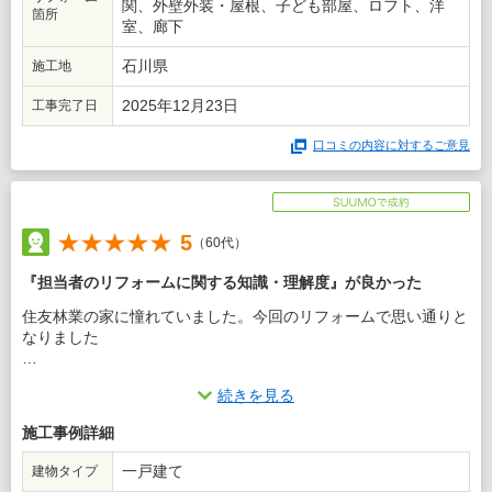
関、外壁外装・屋根、子ども部屋、ロフト、洋
箇所
室、廊下
石川県
施工地
2025年12月23日
工事完了日
口コミの内容に対するご意見
5
（60代）
『担当者のリフォームに関する知識・理解度』が良かった
住友林業の家に憧れていました。今回のリフォームで思い通りと
なりました
この会社に決めた理由
続きを見る
この会社のデザインに憧れていたので、リフォームで室内を少し
施工事例詳細
でも近づけたらと思い選びました
一戸建て
建物タイプ