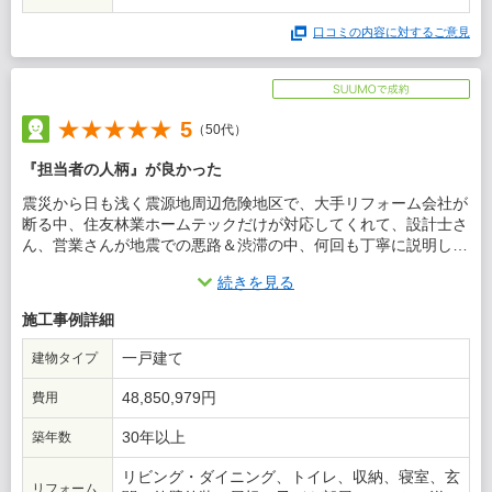
口コミの内容に対するご意見
5
（50代）
『担当者の人柄』が良かった
震災から日も浅く震源地周辺危険地区で、大手リフォーム会社が
断る中、住友林業ホームテックだけが対応してくれて、設計士さ
ん、営業さんが地震での悪路＆渋滞の中、何回も丁寧に説明しに
来て下さいました。
続きを見る
この会社に決めた理由
施工事例詳細
大手の安心感と木造の家、木のプロフェッショナルだからです。
一戸建て
建物タイプ
48,850,979円
費用
30年以上
築年数
リビング・ダイニング、トイレ、収納、寝室、玄
リフォーム