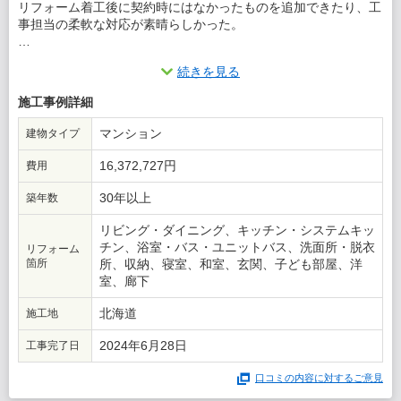
リフォーム着工後に契約時にはなかったものを追加できたり、工
事担当の柔軟な対応が素晴らしかった。
この会社に決めた理由
続きを見る
標準設定されている設備のグレードが高いものが多く、高品質な
施工事例詳細
ものをそこそこの値段で選べたのが好印象だった。
マンション
建物タイプ
16,372,727円
費用
30年以上
築年数
リビング・ダイニング、キッチン・システムキッ
チン、浴室・バス・ユニットバス、洗面所・脱衣
リフォーム
箇所
所、収納、寝室、和室、玄関、子ども部屋、洋
室、廊下
北海道
施工地
2024年6月28日
工事完了日
口コミの内容に対するご意見