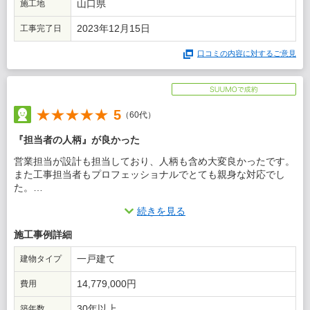
山口県
施工地
2023年12月15日
工事完了日
口コミの内容に対するご意見
5
（60代）
『担当者の人柄』が良かった
営業担当が設計も担当しており、人柄も含め大変良かったです。
また工事担当者もプロフェッショナルでとても親身な対応でし
た。
続きを見る
この会社に決めた理由
施工事例詳細
担当者の人柄とリフォーム素材と設計技術の高さが際立っていま
した。木材の使用についてはもともと評判でしたが、予想以上の
一戸建て
建物タイプ
質感に大満足です。
14,779,000円
費用
30年以上
築年数