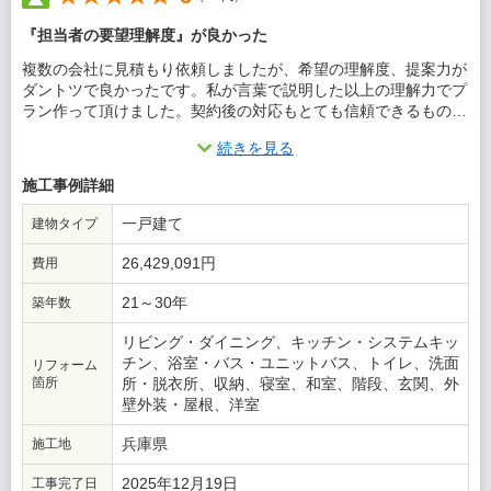
『担当者の要望理解度』が良かった
複数の会社に見積もり依頼しましたが、希望の理解度、提案力が
ダントツで良かったです。私が言葉で説明した以上の理解力でプ
ラン作って頂けました。契約後の対応もとても信頼できるもので
した。インテリアコーディネーターの方も毎回同席されて的確な
続きを見る
アドバイスや提案をして頂きました。現場監督、大工さんもとて
も親切で気が利いて安心して任せる事が出来ました。こちらの会
施工事例詳細
社を選んで心から良かったと思います。
一戸建て
建物タイプ
この会社に決めた理由
26,429,091円
費用
相見積もりで選んだ時は、見積りが高いだろうから無理だろうと
勝手に思い込んでいました。実際にお会いして希望内容を伝えて
21～30年
築年数
初めてプランを見せて頂いたら訂正箇所はなく、それ以上の出来
栄えでした。そして見積もりも意外と予算内で収まったので、こ
リビング・ダイニング、キッチン・システムキッ
ちらの会社に決めました。
チン、浴室・バス・ユニットバス、トイレ、洗面
リフォーム
箇所
所・脱衣所、収納、寝室、和室、階段、玄関、外
壁外装・屋根、洋室
兵庫県
施工地
2025年12月19日
工事完了日