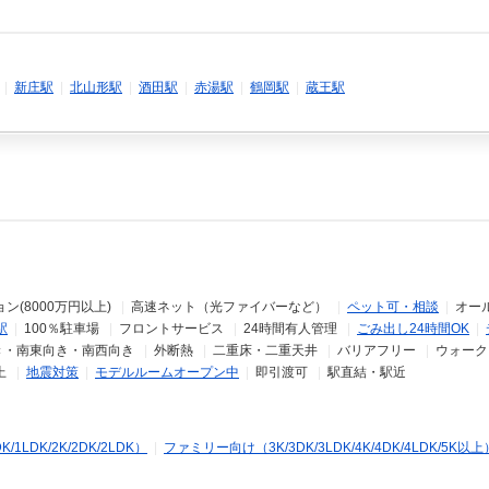
|
新庄駅
|
北山形駅
|
酒田駅
|
赤湯駅
|
鶴岡駅
|
蔵王駅
ン(8000万円以上)
|
高速ネット（光ファイバーなど）
|
ペット可・相談
|
オー
駅
|
100％駐車場
|
フロントサービス
|
24時間有人管理
|
ごみ出し24時間OK
|
き・南東向き・南西向き
|
外断熱
|
二重床・二重天井
|
バリアフリー
|
ウォーク
上
|
地震対策
|
モデルルームオープン中
|
即引渡可
|
駅直結・駅近
LDK/2K/2DK/2LDK）
|
ファミリー向け（3K/3DK/3LDK/4K/4DK/4LDK/5K以上