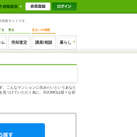
件情報サイトです。
する
売る
住まいの相談
ーム
売却査定
講座/相談
暮らし
ます。こんなマンションに住みたいというあなた
見つけていただく為に、SUUMOは様々な切