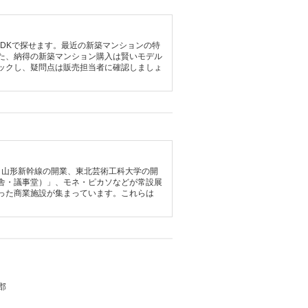
LDKで探せます。最近の新築マンションの特
た、納得の新築マンション購入は賢いモデル
ックし、疑問点は販売担当者に確認しましょ
、山形新幹線の開業、東北芸術工科大学の開
舎・議事堂）」、モネ・ピカソなどが常設展
った商業施設が集まっています。これらは
郡