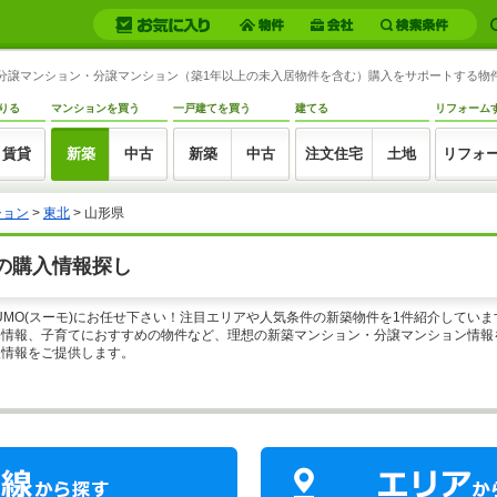
新築分譲マンション・分譲マンション（築1年以上の未入居物件を含む）購入をサポートする物
りる
マンションを買う
一戸建てを買う
建てる
リフォーム
賃貸
新築
中古
新築
中古
注文住宅
土地
リフォ
ション
>
東北
>
山形県
の購入情報探し
UMO(スーモ)にお任せ下さい！注目エリアや人気条件の新築物件を1件紹介してい
情報、子育てにおすすめの物件など、理想の新築マンション・分譲マンション情報を
入情報をご提供します。