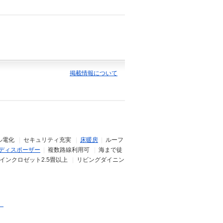
掲載情報について
ル電化
|
セキュリティ充実
|
床暖房
|
ルーフ
ディスポーザー
|
複数路線利用可
|
海まで徒
インクロゼット2.5畳以上
|
リビングダイニン
）