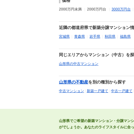
価格
2000万円未満
|
2000万円台
|
3000万円台
近隣の都道府県で新築分譲マンション
宮城県
|
青森県
|
岩手県
|
秋田県
|
福島県
同じエリアからマンション（中古）を
山形県の中古マンション
山形県の不動産
を別の種別から探す
中古マンション
|
新築一戸建て
|
中古一戸建て
山形県でご希望の新築マンション・分譲マン
がでしょうか。あなたのライフスタイルに合