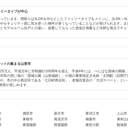
ミリータイプが中心
ています。間取りは3LDKを中心としたファミリータイプをメインに、2LDK～4
件やセキュリティ面に気を使った物件が多くなっていることなどが挙げられます。ま
戸とモデルルーム住戸との違い、提案してもらった資金計画案など冷静な視点でチェ
ットの集まる山形市
25万人、平成元年に市制施行100周年を迎え、平成4年には、べにばな国体の開催
は市民の憩い場の「霞城公園（山形城跡）」や国の重要指定文化財「文翔館（旧県庁
や、市の中心商店街である「七日町商店街」、老舗百貨店の「大沼デパート」とい
に散策が楽しめます。
市
酒田市
新庄市
寒河江市
上山市
市
東根市
尾花沢市
南陽市
東村山
郡
東置賜郡
西置賜郡
東田川郡
飽海郡