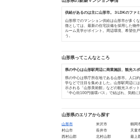
山形県の新築マンション事情
供給があるのは主に山形市。３LDKのファ
山形県でのマンション供給は山形市が多くなっ
徴としては、最新の住宅設備を採用した物
ルーム見学がポイント。周辺環境、希望住
う。
山形県ってこんなところ
県の中心は山形駅周辺に商業施設、観光スポ
県の中心は県庁所在地である山形市。人口約
学などで注目を集めました。山形駅周辺に
示される「山形美術館」などの観光スポット
「中心街100円循環バス」で結ばれ、気軽
山形県のエリアから探す
山形市
米沢市
鶴岡
村山市
長井市
天童
西村山郡
北村山郡
最上