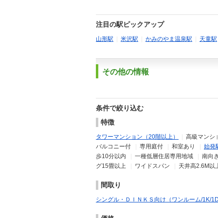
注目の駅ピックアップ
山形駅
|
米沢駅
|
かみのやま温泉駅
|
天童駅
その他の情報
条件で絞り込む
特徴
タワーマンション（20階以上）
|
高級マンショ
バルコニー付
|
専用庭付
|
和室あり
|
始発
歩10分以内
|
一種低層住居専用地域
|
南向
グ15畳以上
|
ワイドスパン
|
天井高2.6M以
間取り
シングル・ＤＩＮＫＳ向け（ワンルーム/1K/1DK/1