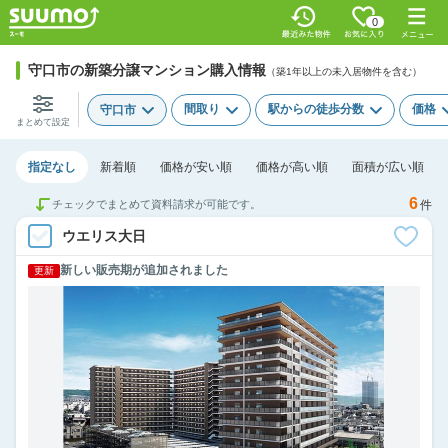
0
守口市の新築分譲マンション購入情報
（築1年以上の未入居物件を含む）
間取り
駅からの徒歩分数
価格
守口市
まとめて設定
指定なし
新着順
価格が安い順
価格が高い順
面積が広い順
6
チェックでまとめて資料請求が可能です。
件
ウエリス大日
新しい販売期が追加されました
更新