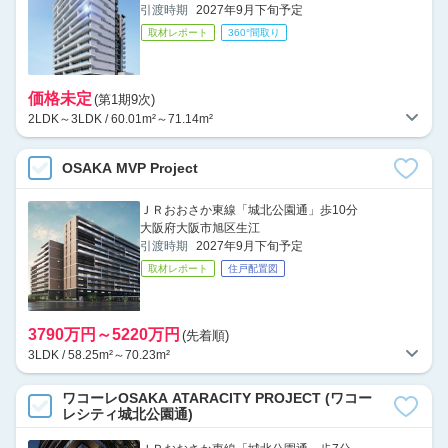
引渡時期
2027年9月下旬予定
取材レポート
360°間取り
価格未定
(第1期9次)
2LDK～3LDK / 60.01m²～71.14m²
OSAKA MVP Project
ＪＲおおさか東線「城北公園通」歩10分
大阪府大阪市旭区生江
引渡時期
2027年9月下旬予定
取材レポート
住戸配置図
3790万円～5220万円
(先着順)
3LDK / 58.25m²～70.23m²
ワコーレOSAKA ATARACITY PROJECT (ワコー
レシティ城北公園通)