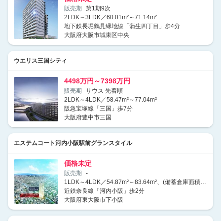
販売期
第1期9次
2LDK～3LDK／60.01m²～71.14m²
地下鉄長堀鶴見緑地線「蒲生四丁目」歩4分
大阪府大阪市城東区中央
ウエリス三国シティ
4498万円～7398万円
販売期
サウス 先着順
2LDK～4LDK／58.47m²～77.04m²
阪急宝塚線「三国」歩7分
大阪府豊中市三国
エステムコート河内小阪駅前グランスタイル
価格未定
販売期
-
1LDK～4LDK／54.87m²～83.64m²、(備蓄倉庫面積0.35m²～0.63m²含む)
近鉄奈良線「河内小阪」歩2分
大阪府東大阪市下小阪