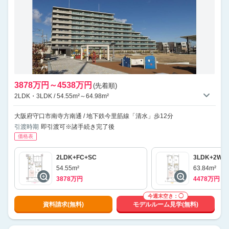
3878万円～4538万円
(先着順)
2LDK・3LDK / 54.55m²～64.98m²
大阪府守口市南寺方南通 / 地下鉄今里筋線「清水」歩12分
引渡時期
即引渡可※諸手続き完了後
価格表
2LDK+FC+SC
3LDK+2WIC
54.55m²
63.84m²
3878万円
4478万円
今週末空き：◯
資料請求(無料)
モデルルーム見学(無料)