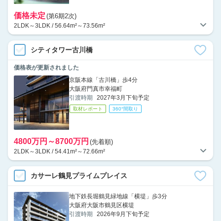
価格未定
(第6期2次)
2LDK～3LDK / 56.64m²～73.56m²
シティタワー古川橋
価格表が更新されました
京阪本線「古川橋」歩4分
大阪府門真市幸福町
引渡時期
2027年3月下旬予定
取材レポート
360°間取り
4800万円～8700万円
(先着順)
2LDK～3LDK / 54.41m²～72.66m²
カサーレ鶴見プライムプレイス
地下鉄長堀鶴見緑地線「横堤」歩3分
大阪府大阪市鶴見区横堤
引渡時期
2026年9月下旬予定