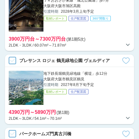
ＪＲおおさか東線「城北公園通」歩7分
大阪府大阪市旭区高殿
引渡時期
2028年3月上旬予定
取材レポート
住戸配置図
360°間取り
3900万円台～7300万円台
(第1期5次)
2LDK・3LDK / 60.07m²～71.87m²
プレサンス ロジェ 鶴見緑地公園 ヴェルディア
地下鉄長堀鶴見緑地線「横堤」歩12分
大阪府大阪市鶴見区鶴見
引渡時期
2027年8月下旬予定
取材レポート
住戸配置図
4390万円～5890万円
(第1期)
2LDK～3LDK / 54.1m²～70.1m²
パークホームズ門真古川橋