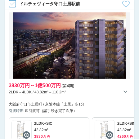
ドルチェヴィータ守口土居駅前
3830万円～1億500万円
(第4期)
2LDK～4LDK / 43.82m²～110.2m²
大阪府守口市土居町 / 京阪本線「土居」歩1分
引渡時期
即引渡可（諸手続き完了次第）
2LDK+SIC
2LDK+SIC
43.82m²
43.82m²
3830万円
4260万円