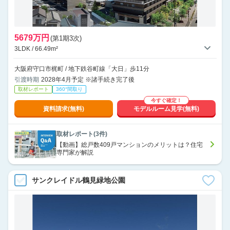
5679万円
(第1期3次)
3LDK / 66.49m²
大阪府守口市梶町 / 地下鉄谷町線「大日」歩11分
引渡時期
2028年4月予定 ※諸手続き完了後
取材レポート
360°間取り
今すぐ確定！
資料請求(無料)
モデルルーム見学(無料)
取材レポート(3件)
【動画】総戸数409戸マンションのメリットは？住宅
専門家が解説
サンクレイドル鶴見緑地公園