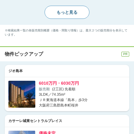
もっと見る
※検索結果一覧の各販売期別概要（価格・間取り情報）は、最大２つの販売期分を表示して
います。
物件ピックアップ
ジオ島本
6010万円・6030万円
販売期
(2工区) 先着順
3LDK／74.35m²
ＪＲ東海道本線「島本」歩3分
大阪府三島郡島本町桜井
カサーレ城東セントラルプレイス
価格未定