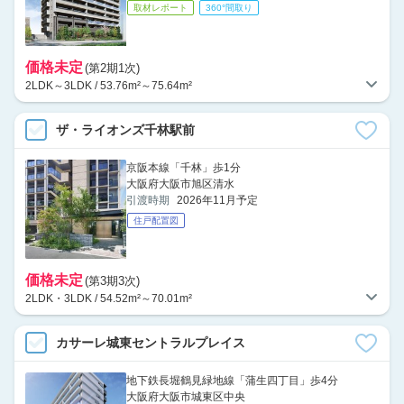
取材レポート
360°間取り
価格未定
(第2期1次)
2LDK～3LDK / 53.76m²～75.64m²
ザ・ライオンズ千林駅前
京阪本線「千林」歩1分
大阪府大阪市旭区清水
引渡時期
2026年11月予定
住戸配置図
価格未定
(第3期3次)
2LDK・3LDK / 54.52m²～70.01m²
カサーレ城東セントラルプレイス
地下鉄長堀鶴見緑地線「蒲生四丁目」歩4分
大阪府大阪市城東区中央