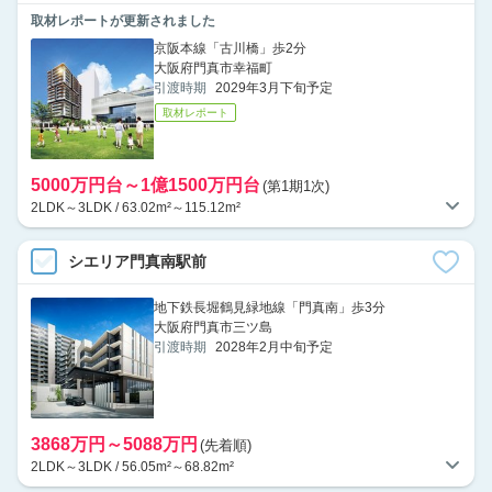
取材レポートが更新されました
京阪本線「古川橋」歩2分
大阪府門真市幸福町
引渡時期
2029年3月下旬予定
取材レポート
5000万円台～1億1500万円台
(第1期1次)
2LDK～3LDK / 63.02m²～115.12m²
シエリア門真南駅前
地下鉄長堀鶴見緑地線「門真南」歩3分
大阪府門真市三ツ島
引渡時期
2028年2月中旬予定
3868万円～5088万円
(先着順)
2LDK～3LDK / 56.05m²～68.82m²