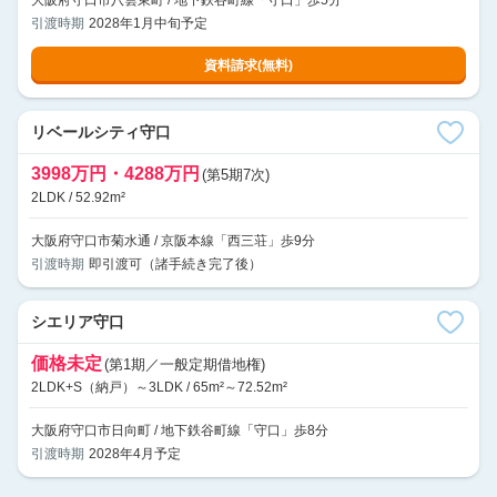
大阪府守口市八雲東町 / 地下鉄谷町線「守口」歩5分
引渡時期
2028年1月中旬予定
資料請求(無料)
リベールシティ守口
3998万円・4288万円
(第5期7次)
2LDK / 52.92m²
大阪府守口市菊水通 / 京阪本線「西三荘」歩9分
引渡時期
即引渡可（諸手続き完了後）
シエリア守口
価格未定
(第1期／一般定期借地権)
2LDK+S（納戸）～3LDK / 65m²～72.52m²
大阪府守口市日向町 / 地下鉄谷町線「守口」歩8分
引渡時期
2028年4月予定