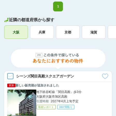
1
近隣の都道府県から探す
大阪
兵庫
京都
滋賀
シーンズ関目高殿スクエアガーデン
新しい販売期が追加されました
更新
地下鉄谷町線「関目高殿」歩3分
大阪府大阪市旭区高殿
引渡時期
2027年4月上旬予定
取材レポート
360°間取り