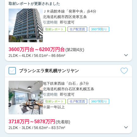
取材レポートが更新されました
ＪＲ函館本線「発寒中央」歩4分
北海道札幌市西区発寒五条
引渡時期
即引渡可
取材レポート
住戸配置図
360°間取り
3600万円台～6200万円台
(第2期4次)
2LDK～4LDK / 56.01m²～86.66m²
ブランシエラ東札幌サンリヤン
地下鉄東西線「白石」歩7分
北海道札幌市白石区東札幌五条
引渡時期
即引渡可
取材レポート
住戸配置図
360°間取り
※築一年以上
3718万円～5878万円
(先着順)
2LDK・3LDK / 56.62m²～83.57m²