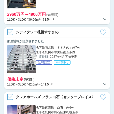
2960万円～4900万円
(先着順)
1LDK・3LDK / 36.66m²～71.54m²
シティタワー札幌すすきの
部屋情報が追加されました
地下鉄南北線「すすきの」歩7分
北海道札幌市中央区南五条西
引渡時期
2027年4月下旬予定
住戸配置図
360°間取り
価格未定
(第3期)
1LDK～3LDK / 42.6m²～141.5m²
クレアホームズ フラン白石〈センタープレイス〉
地下鉄東西線「白石」歩4分
北海道札幌市白石区東札幌五条