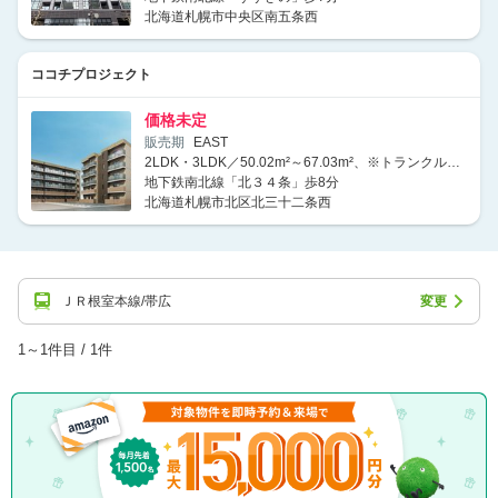
北海道札幌市中央区南五条西
ココチプロジェクト
価格未定
販売期
EAST
2LDK・3LDK／50.02m²～67.03m²、※トランクルーム面積0.86m²・0.90m²含む
地下鉄南北線「北３４条」歩8分
北海道札幌市北区北三十二条西
ＪＲ根室本線/帯広
変更
1～1件目 / 1件