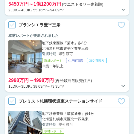
5450万円～1億1200万円
(ウエストタワー先着順)
2LDK～4LDK / 55.16m²～94.09m²
ブランシエラ豊平三条
取材レポートが更新されました
地下鉄東西線「菊水」歩8分
北海道札幌市豊平区豊平三条
引渡時期
即引渡可
取材レポート
住戸配置図
360°間取り
※築一年以上
2998万円～4998万円
(再登録抽選販売住戸)
1LDK～3LDK / 38.63m²～73.35m²
プレミスト札幌環状通東ステーションサイド
地下鉄東豊線「環状通東」歩1分
北海道札幌市東区北十四条東
引渡時期
即引渡可
取材レポート