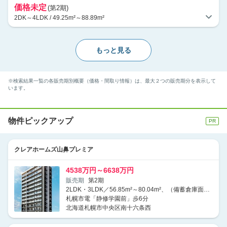
価格未定
(第2期)
2DK～4LDK / 49.25m²～88.89m²
もっと見る
※検索結果一覧の各販売期別概要（価格・間取り情報）は、最大２つの販売期分を表示して
います。
物件ピックアップ
クレアホームズ山鼻プレミア
4538万円～6638万円
販売期
第2期
2LDK・3LDK／56.85m²～80.04m²、（備蓄倉庫面積1.50m²含む）
札幌市電「静修学園前」歩6分
北海道札幌市中央区南十六条西