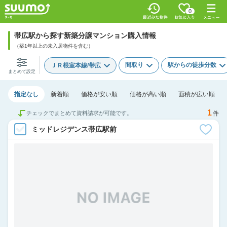
0
帯広駅から探す新築分譲マンション購入情報
（築1年以上の未入居物件を含む）
間取り
駅からの徒歩分数
ＪＲ根室本線/帯広
まとめて設定
指定なし
新着順
価格が安い順
価格が高い順
面積が広い順
1
チェックでまとめて資料請求が可能です。
件
ミッドレジデンス帯広駅前