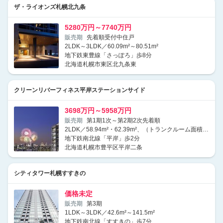
ザ・ライオンズ札幌北九条
5280万円～7740万円
販売期
先着順受付中住戸
2LDK～3LDK／60.09m²～80.51m²
地下鉄東豊線「さっぽろ」歩8分
北海道札幌市東区北九条東
クリーンリバーフィネス平岸ステーションサイド
3698万円～5958万円
販売期
第1期1次～第2期2次先着順
2LDK／58.94m²・62.39m²、（トランクルーム面積1m²・1.08m²含む）
地下鉄南北線「平岸」歩2分
北海道札幌市豊平区平岸二条
シティタワー札幌すすきの
価格未定
販売期
第3期
1LDK～3LDK／42.6m²～141.5m²
地下鉄南北線「すすきの」歩7分