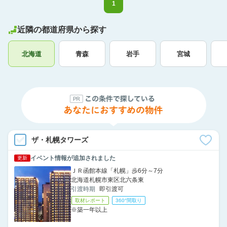
1
近隣の都道府県から探す
北海道
青森
岩手
宮城
ザ・札幌タワーズ
イベント情報が追加されました
更新
ＪＲ函館本線「札幌」歩6分～7分
北海道札幌市東区北六条東
引渡時期
即引渡可
取材レポート
360°間取り
※築一年以上