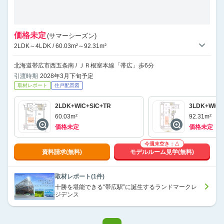
価格未定
(サマーシーズン)
2LDK～4LDK / 60.03m²～92.31m²
北海道帯広市西五条南 / ＪＲ根室本線「帯広」歩6分
引渡時期
2028年3月下旬予定
取材レポート
住戸配置図
2LDK+WIC+SIC+TR
3LDK+WIC+
60.03m²
92.31m²
価格未定
価格未定
今週末空き：△
資料請求(無料)
モデルルーム見学(無料)
取材レポート(1件)
十勝を堪能できる“帯広駅”に誕生するランドマークレ
ジデンス