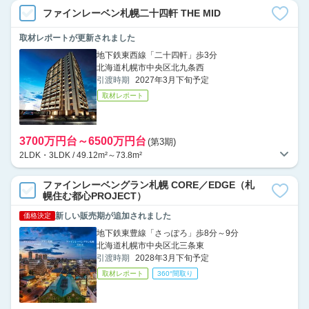
ファインレーベン札幌二十四軒 THE MID
取材レポートが更新されました
地下鉄東西線「二十四軒」歩3分
北海道札幌市中央区北九条西
引渡時期
2027年3月下旬予定
取材レポート
3700万円台～6500万円台
(第3期)
2LDK・3LDK / 49.12m²～73.8m²
ファインレーベングラン札幌 CORE／EDGE（札
幌住む都心PROJECT）
新しい販売期が追加されました
価格決定
地下鉄東豊線「さっぽろ」歩8分～9分
北海道札幌市中央区北三条東
引渡時期
2028年3月下旬予定
取材レポート
360°間取り