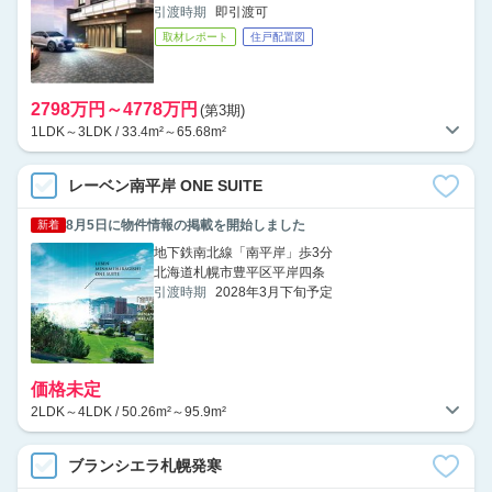
引渡時期
即引渡可
取材レポート
住戸配置図
2798万円～4778万円
(第3期)
1LDK～3LDK / 33.4m²～65.68m²
レーベン南平岸 ONE SUITE
8月5日に物件情報の掲載を開始しました
新着
地下鉄南北線「南平岸」歩3分
北海道札幌市豊平区平岸四条
引渡時期
2028年3月下旬予定
価格未定
2LDK～4LDK / 50.26m²～95.9m²
ブランシエラ札幌発寒