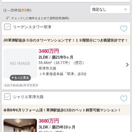
(
1
～
20
件目/
55
件)
チェックした物件をまとめて資料請求(無料)
リーデンスタワー草津
JR草津駅徒歩３分のタワーマンションです！１９階部分につき眺望良好です！
3460万円
2LDK
/
築21年9ヶ月
55.46m²（16.77坪）（壁芯）
草津市大路
ＪＲ東海道本線「草津」歩3分
近鉄不動産(株)草津営業所
シャリエ草津大路
令和8年6月リフォーム済！草津駅徒歩13分のペット飼育可能マンション！
3680万円
3LDK
/
築25年10ヶ月