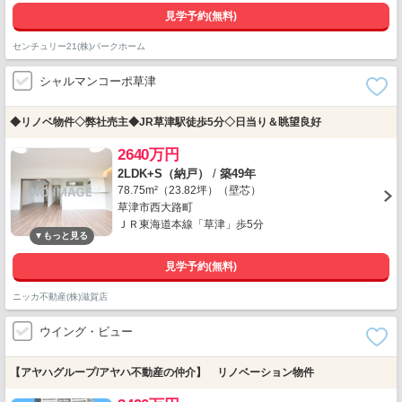
見学予約(無料)
センチュリー21(株)パークホーム
シャルマンコーポ草津
◆リノベ物件◇弊社売主◆JR草津駅徒歩5分◇日当り＆眺望良好
2640万円
2LDK+S（納戸）
/
築49年
78.75m²（23.82坪）（壁芯）
草津市西大路町
ＪＲ東海道本線「草津」歩5分
見学予約(無料)
ニッカ不動産(株)滋賀店
ウイング・ビュー
【アヤハグループ/アヤハ不動産の仲介】 リノベーション物件