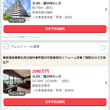
3LDK
/
築50年6ヶ月
68.75m²（壁芯）
草津市西大路町
ＪＲ東海道本線「草津」歩4分
見学予約(無料)
センチュリー21(株)パークホーム
ヴェルドミール栗東
◆新価格◆弊社売主物件◆即案内可能◆室内リフォーム済◆７階部分の三方角
住戸
2080万円
3LDK
/
築29年6ヶ月
74.74m²（22.60坪）（壁芯）
栗東市安養寺
ＪＲ東海道本線「草津」歩49分
見学予約(無料)