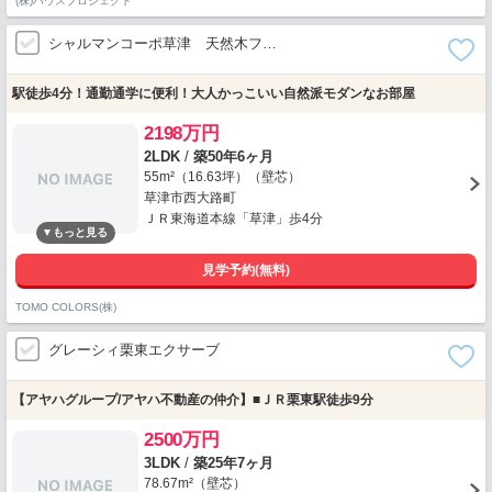
(株)ハウスプロジェクト
シャルマンコーポ草津 天然木フ…
駅徒歩4分！通勤通学に便利！大人かっこいい自然派モダンなお部屋
2198万円
2LDK
/
築50年6ヶ月
55m²（16.63坪）（壁芯）
草津市西大路町
ＪＲ東海道本線「草津」歩4分
見学予約(無料)
TOMO COLORS(株)
グレーシィ栗東エクサーブ
【アヤハグループ/アヤハ不動産の仲介】■ＪＲ栗東駅徒歩9分
2500万円
3LDK
/
築25年7ヶ月
78.67m²（壁芯）