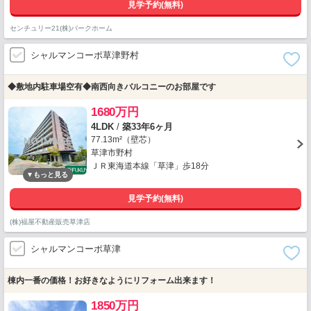
見学予約(無料)
センチュリー21(株)パークホーム
シャルマンコーポ草津野村
◆敷地内駐車場空有◆南西向きバルコニーのお部屋です
1680万円
4LDK
/
築33年6ヶ月
77.13m²（壁芯）
草津市野村
ＪＲ東海道本線「草津」歩18分
見学予約(無料)
(株)福屋不動産販売草津店
シャルマンコーポ草津
棟内一番の価格！お好きなようにリフォーム出来ます！
1850万円