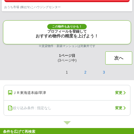
おうち市場 (株)びわこハウジングセンター
この物件もありかも！
プロフィールを登録して
おすすめ物件の精度を上げよう！
※賃貸物件・新築マンションは対象外です
1
ページ目
次へ
(
3
ページ中)
1
2
3
ＪＲ東海道本線/草津
変更
絞り込み条件 : 指定なし
変更
条件を広げて再検索