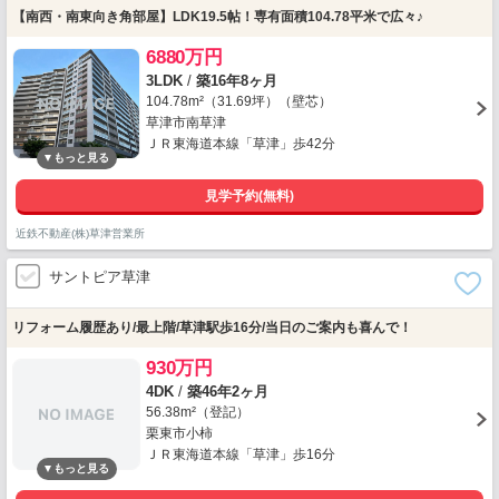
【南西・南東向き角部屋】LDK19.5帖！専有面積104.78平米で広々♪
6880万円
3LDK
/
築16年8ヶ月
104.78m²（31.69坪）（壁芯）
草津市南草津
ＪＲ東海道本線「草津」歩42分
見学予約(無料)
近鉄不動産(株)草津営業所
サントピア草津
リフォーム履歴あり/最上階/草津駅歩16分/当日のご案内も喜んで！
930万円
4DK
/
築46年2ヶ月
56.38m²（登記）
栗東市小柿
ＪＲ東海道本線「草津」歩16分