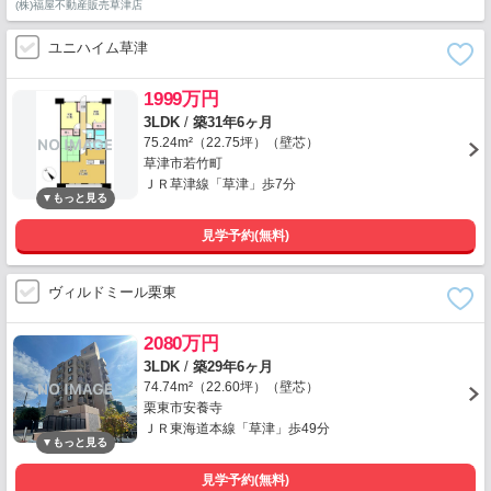
(株)福屋不動産販売草津店
ユニハイム草津
1999万円
3LDK
/
築31年6ヶ月
75.24m²（22.75坪）（壁芯）
草津市若竹町
ＪＲ草津線「草津」歩7分
見学予約(無料)
ヴィルドミール栗東
2080万円
3LDK
/
築29年6ヶ月
74.74m²（22.60坪）（壁芯）
栗東市安養寺
ＪＲ東海道本線「草津」歩49分
見学予約(無料)