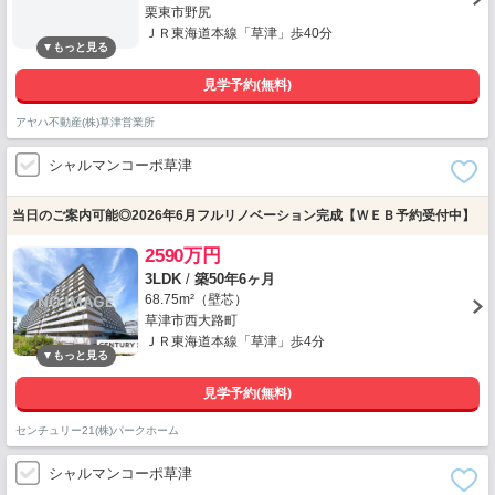
栗東市野尻
ＪＲ東海道本線「草津」歩40分
見学予約(無料)
アヤハ不動産(株)草津営業所
シャルマンコーポ草津
当日のご案内可能◎2026年6月フルリノベーション完成【ＷＥＢ予約受付中】
2590万円
3LDK
/
築50年6ヶ月
68.75m²（壁芯）
草津市西大路町
ＪＲ東海道本線「草津」歩4分
見学予約(無料)
センチュリー21(株)パークホーム
シャルマンコーポ草津