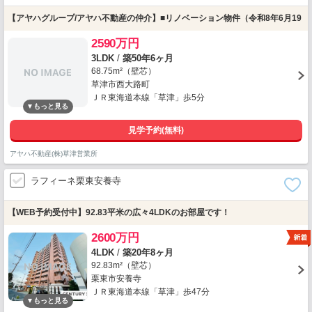
【アヤハグループ/アヤハ不動産の仲介】■リノベーション物件（令和8年6月19
2590万円
3LDK
/
築50年6ヶ月
68.75m²（壁芯）
草津市西大路町
ＪＲ東海道本線「草津」歩5分
見学予約(無料)
アヤハ不動産(株)草津営業所
ラフィーネ栗東安養寺
【WEB予約受付中】92.83平米の広々4LDKのお部屋です！
2600万円
4LDK
/
築20年8ヶ月
92.83m²（壁芯）
栗東市安養寺
ＪＲ東海道本線「草津」歩47分