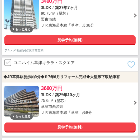
3490万円
3LDK
/
築27年7ヶ月
90.75m²（壁芯）
栗東市綣
ＪＲ東海道本線「草津」歩38分
見学予約(無料)
アヤハ不動産(株)草津営業所
ユニハイム草津キララ・スクエア
◆JR草津駅徒歩約9分◆Ｒ7年6月リフォーム完成◆大型床下収納庫有
3680万円
3LDK
/
築25年10ヶ月
75.6m²（壁芯）
草津市西渋川
ＪＲ東海道本線「草津」歩9分
見学予約(無料)