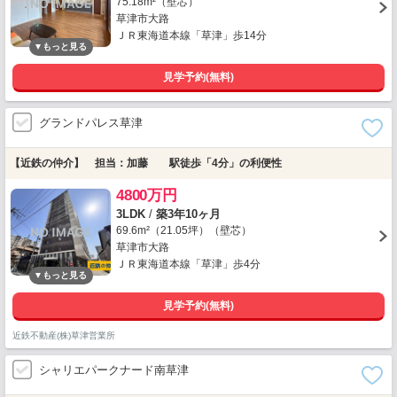
75.18m²（壁芯）
草津市大路
ＪＲ東海道本線「草津」歩14分
見学予約(無料)
グランドパレス草津
【近鉄の仲介】 担当：加藤 駅徒歩「4分」の利便性
4800万円
3LDK
/
築3年10ヶ月
69.6m²（21.05坪）（壁芯）
草津市大路
ＪＲ東海道本線「草津」歩4分
見学予約(無料)
近鉄不動産(株)草津営業所
シャリエパークナード南草津