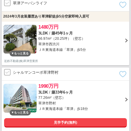
草津アーバンライフ
2024年3月改装履歴あり草津駅徒歩5分空家即時入居可
1480万円
3LDK
/
築45年1ヶ月
66.97m²（20.25坪）（壁芯）
草津市西渋川
ＪＲ東海道本線「草津」歩5分
近鉄不動産(株)草津営業所
シャルマンコーポ草津野村
1990万円
3LDK
/
築33年6ヶ月
77.26m²（壁芯）
草津市野村
ＪＲ東海道本線「草津」歩18分
見学予約(無料)