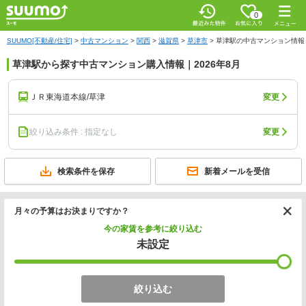
0
SUUMO[不動産/住宅]
>
中古マンション
>
関西
>
滋賀県
>
草津市
>
草津駅の中古マンション情報
草津駅から探す中古マンション購入情報｜2026年8月
ＪＲ東海道本線/草津
変更
絞り込み条件 : 指定なし
変更
検索条件を保存
新着メールを受信
月々の予算はお決まりですか？
今の家賃を参考に絞り込む
未設定
絞り込む