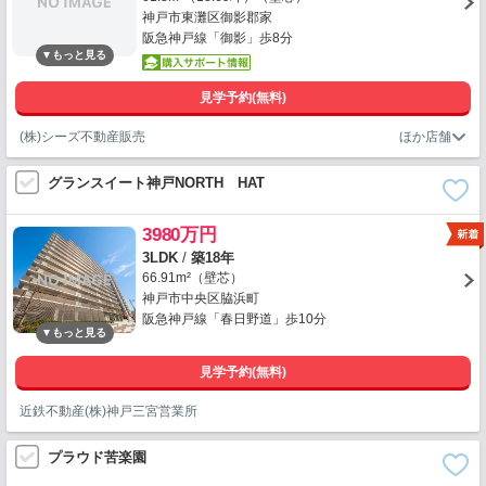
神戸市東灘区御影郡家
阪急神戸線「御影」歩8分
見学予約(無料)
(株)シーズ不動産販売
グランスイート神戸NORTH HAT
3980万円
3LDK
/
築18年
66.91m²（壁芯）
神戸市中央区脇浜町
阪急神戸線「春日野道」歩10分
見学予約(無料)
近鉄不動産(株)神戸三宮営業所
プラウド苦楽園