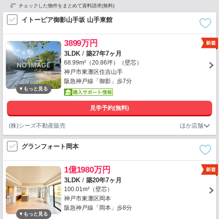
チェックした物件をまとめて資料請求(無料)
イトーピア御影山手坂 山手東館
3899万円
3LDK
/
築27年7ヶ月
68.99m²（20.86坪）（壁芯）
神戸市東灘区住吉山手
阪急神戸線「御影」歩7分
見学予約(無料)
(株)シーズ不動産販売
グランフォート岡本
1億1980万円
3LDK
/
築20年7ヶ月
100.01m²（壁芯）
神戸市東灘区岡本
阪急神戸線「岡本」歩8分