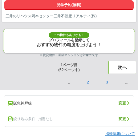
見学予約(無料)
三井のリハウス岡本センター三井不動産リアルティ(株)
この物件もありかも！
プロフィールを登録して
おすすめ物件の精度を上げよう！
※賃貸物件・新築マンションは対象外です
1
ページ目
次へ
(
62
ページ中)
1
2
3
…
阪急神戸線
変更
絞り込み条件 : 指定なし
変更
掲載情報について