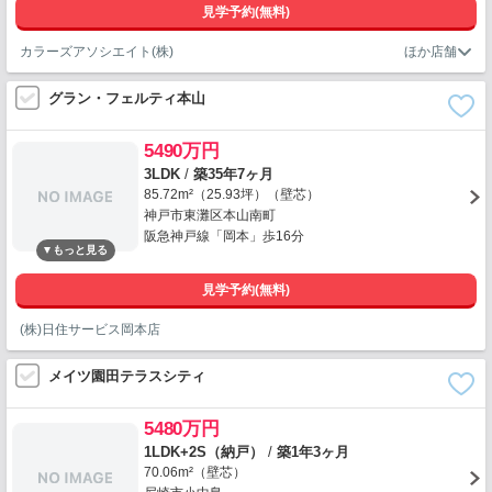
見学予約(無料)
カラーズアソシエイト(株)
グラン・フェルティ本山
5490万円
3LDK
/
築35年7ヶ月
85.72m²（25.93坪）（壁芯）
神戸市東灘区本山南町
阪急神戸線「岡本」歩16分
見学予約(無料)
(株)日住サービス岡本店
メイツ園田テラスシティ
5480万円
1LDK+2S（納戸）
/
築1年3ヶ月
70.06m²（壁芯）