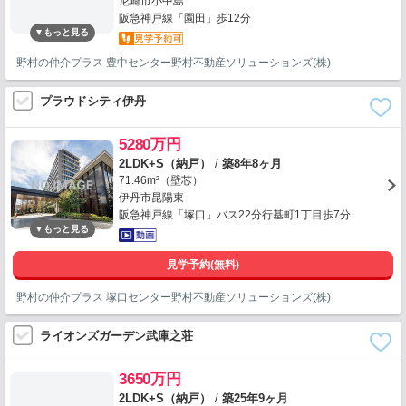
尼崎市小中島
阪急神戸線「園田」歩12分
野村の仲介プラス 豊中センター野村不動産ソリューションズ(株)
プラウドシティ伊丹
5280万円
2LDK+S（納戸）
/
築8年8ヶ月
71.46m²（壁芯）
伊丹市昆陽東
阪急神戸線「塚口」バス22分行基町1丁目歩7分
見学予約(無料)
野村の仲介プラス 塚口センター野村不動産ソリューションズ(株)
ライオンズガーデン武庫之荘
3650万円
2LDK+S（納戸）
/
築25年9ヶ月