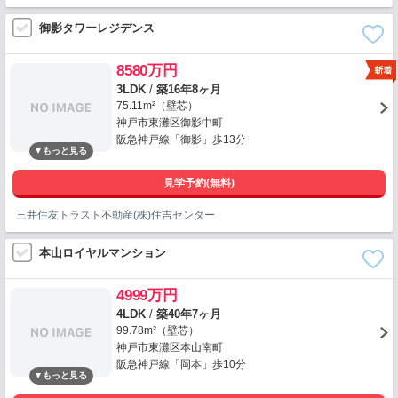
御影タワーレジデンス
8580万円
3LDK
/
築16年8ヶ月
75.11m²（壁芯）
神戸市東灘区御影中町
阪急神戸線「御影」歩13分
見学予約(無料)
三井住友トラスト不動産(株)住吉センター
本山ロイヤルマンション
4999万円
4LDK
/
築40年7ヶ月
99.78m²（壁芯）
神戸市東灘区本山南町
阪急神戸線「岡本」歩10分