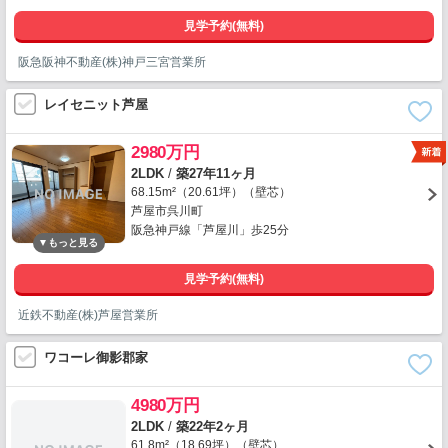
見学予約(無料)
阪急阪神不動産(株)神戸三宮営業所
レイセニット芦屋
2980万円
2LDK
/
築27年11ヶ月
68.15m²（20.61坪）（壁芯）
芦屋市呉川町
阪急神戸線「芦屋川」歩25分
見学予約(無料)
近鉄不動産(株)芦屋営業所
ワコーレ御影郡家
4980万円
2LDK
/
築22年2ヶ月
61.8m²（18.69坪）（壁芯）