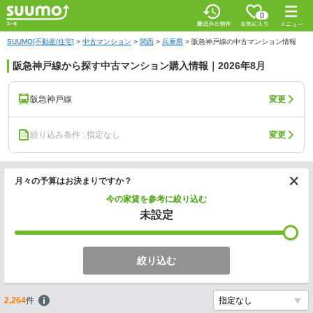
0
SUUMO[不動産/住宅]
>
中古マンション
>
関西
>
兵庫県
>
阪急神戸線の中古マンション情報
阪急神戸線から探す中古マンション購入情報｜2026年8月
阪急神戸線
変更
絞り込み条件 : 指定なし
変更
月々の予算はお決まりですか？
今の家賃を参考に絞り込む
未設定
絞り込む
2,264
件