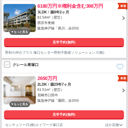
6180万円※権利金含む398万円
3LDK
/
築8年2ヶ月
81.54m²（壁芯）
西宮市奥畑
阪急神戸線「夙川」歩20分
見学予約(無料)
野村の仲介プラス 塚口センター野村不動産ソリューションズ(株)
クレール東塚口
2650万円
2LDK
/
築29年7ヶ月
61.51m²（壁芯）
尼崎市口田中
阪急神戸線「園田」歩20分
見学予約(無料)
センチュリー21(株)エイワーク塚口店