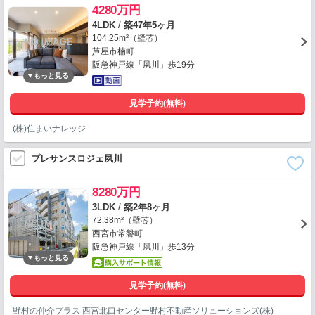
4280万円
4LDK
/
築47年5ヶ月
104.25m²（壁芯）
芦屋市楠町
阪急神戸線「夙川」歩19分
見学予約(無料)
(株)住まいナレッジ
プレサンスロジェ夙川
8280万円
3LDK
/
築2年8ヶ月
72.38m²（壁芯）
西宮市常磐町
阪急神戸線「夙川」歩13分
見学予約(無料)
野村の仲介プラス 西宮北口センター野村不動産ソリューションズ(株)