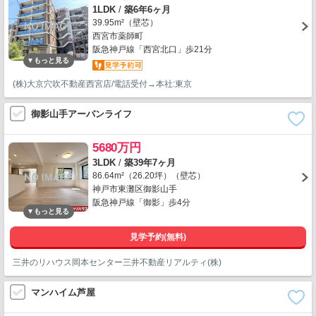
1LDK
/
築6年6ヶ月
39.95m²（壁芯）
西宮市薬師町
阪急神戸線「西宮北口」歩21分
(株)大京穴吹不動産西宮店/電話受付→本社:東京
御影山手アーバンライフ
5680万円
3LDK
/
築39年7ヶ月
86.64m²（26.20坪）（壁芯）
神戸市東灘区御影山手
阪急神戸線「御影」歩4分
見学予約(無料)
三井のリハウス岡本センター三井不動産リアルティ(株)
マンハイム芦屋