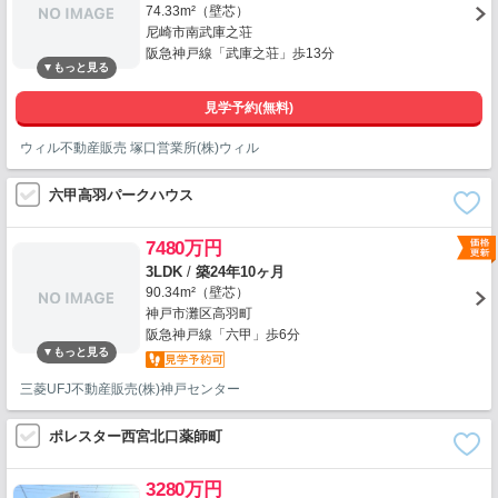
74.33m²（壁芯）
尼崎市南武庫之荘
阪急神戸線「武庫之荘」歩13分
見学予約(無料)
ウィル不動産販売 塚口営業所(株)ウィル
六甲高羽パークハウス
7480万円
3LDK
/
築24年10ヶ月
90.34m²（壁芯）
神戸市灘区高羽町
阪急神戸線「六甲」歩6分
三菱UFJ不動産販売(株)神戸センター
ポレスター西宮北口薬師町
3280万円