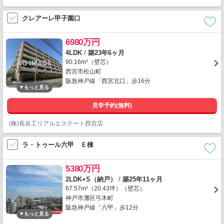
クレアーレ甲子園口
6980万円
4LDK
/
築23年6ヶ月
90.16m²（壁芯）
西宮市松山町
阪急神戸線「西宮北口」歩16分
見学予約(無料)
(株)長谷工リアルエステート西宮店
ラ・トゥール六甲 Ｅ棟
5380万円
2LDK+S（納戸）
/
築25年11ヶ月
67.57m²（20.43坪）（壁芯）
神戸市灘区弓木町
阪急神戸線「六甲」歩12分