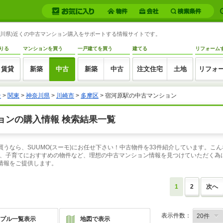
神奈川県)近くの中古マンション購入をサポートする情報サイトです。
りる
マンションを買う
一戸建てを買う
建てる
リフォーム
賃貸
新築
中古
新築
中古
注文住宅
土地
リフォ
ン
>
関東
>
神奈川県
>
川崎市
>
多摩区
> 宿河原駅の中古マンション
ョンの購入情報 検索結果一覧
買うなら、SUUMO(スーモ)にお任せ下さい！中古物件を33件紹介しています。
、子育てにおすすめの物件など、理想の中古マンション情報を見つけていただく為に
入情報をご提供します。
1
2
次へ
表示件数：
プル一覧表示
地図で表示