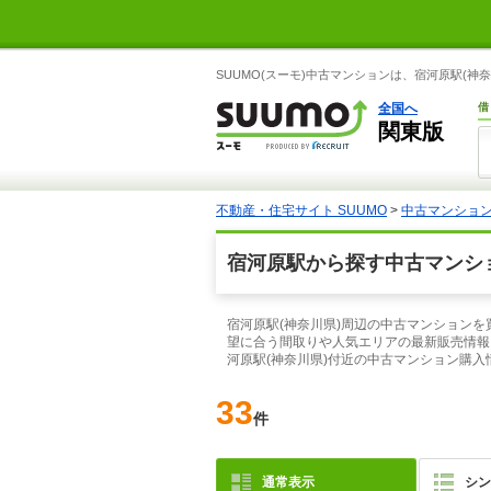
SUUMO(スーモ)中古マンションは、宿河原駅(
全国へ
借
関東版
不動産・住宅サイト SUUMO
>
中古マンショ
宿河原駅から探す中古マンシ
宿河原駅(神奈川県)周辺の中古マンションを
望に合う間取りや人気エリアの最新販売情報
河原駅(神奈川県)付近の中古マンション購
33
件
通常表示
シン