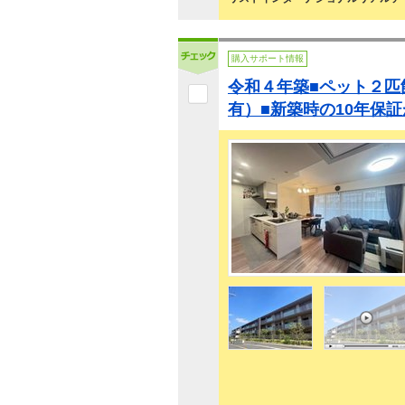
購入サポート情報
令和４年築■ペット２匹
有）■新築時の10年保