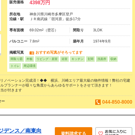
販売価格
4398万円
所在地
神奈川県川崎市多摩区登戸
沿線・駅
ＪＲ南武線「宿河原」徒歩17分
専有面積
69.02m
2
（壁芯）
間取り
3LDK
バルコニー
7.8m
2
築年月
1974年9月
掲載写真
おすすめ写真がそろってます
間取り図
外観
リビング・居室
浴室
キッチン
玄関
洗面所
収納
トイレ
周辺環境
内装リノベーション完成済！◆◆ 横浜、川崎エリア最大級の物件情報！弊社の宅建
ャルプランナーが様々な角度からあらゆるサポートをさせて頂きます！
担当が付きます
ター
044-850-8000
ジデンス／南東向
資料請求する