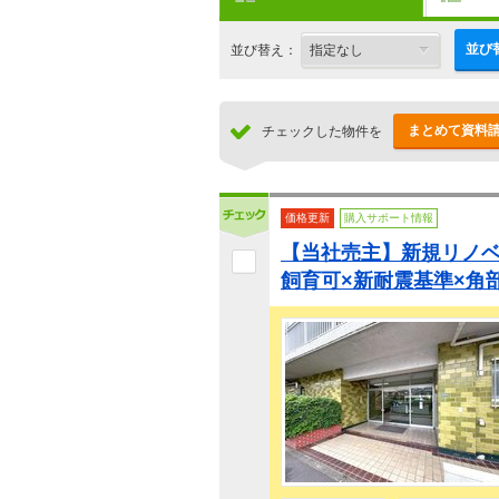
並び
並び替え：
まとめて資料
チェックした物件を
価格更新
購入サポート情報
【当社売主】新規リノベ
飼育可×新耐震基準×角