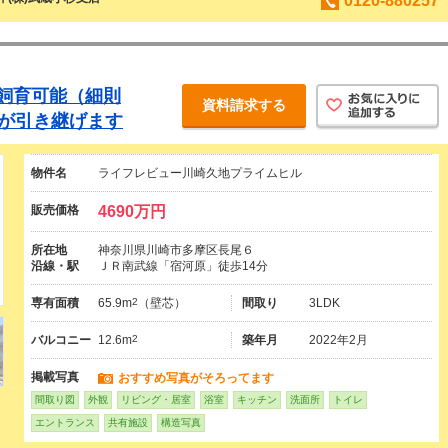
0120-880257
飼育可能（細則
資料請求する
証が引き継げます
物件名
ライフレビュー川崎久地プライムヒル
販売価格
4690万円
所在地
神奈川県川崎市多摩区長尾６
沿線・駅
ＪＲ南武線「宿河原」徒歩14分
専有面積
65.9m
2
（壁芯）
間取り
3LDK
バルコニー
12.6m
2
築年月
2022年2月
掲載写真
おすすめ写真がそろってます
間取り図
外観
リビング・居室
浴室
キッチン
洗面所
トイレ
エントランス
共有施設
構造写真