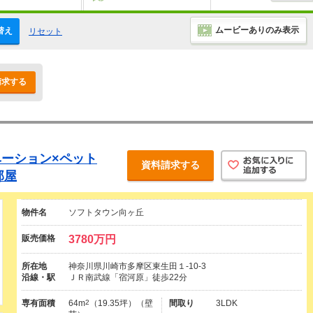
ムービーありのみ表示
替え
リセット
請求する
ーション×ペット
資料請求する
部屋
物件名
ソフトタウン向ヶ丘
販売価格
3780万円
所在地
神奈川県川崎市多摩区東生田１-10-3
沿線・駅
ＪＲ南武線「宿河原」徒歩22分
専有面積
64m
2
（19.35坪）（壁
間取り
3LDK