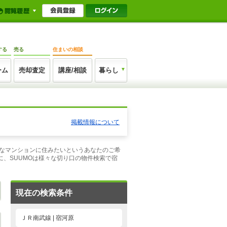
する
売る
住まいの相談
ーム
売却査定
講座/相談
暮らし
掲載情報について
こんなマンションに住みたいというあなたのご希
、SUUMOは様々な切り口の物件検索で宿
現在の検索条件
ＪＲ南武線 | 宿河原