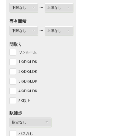
〜
専有面積
〜
間取り
ワンルーム
1K/DK/LDK
2K/DK/LDK
3K/DK/LDK
4K/DK/LDK
5K以上
駅徒歩
バス含む