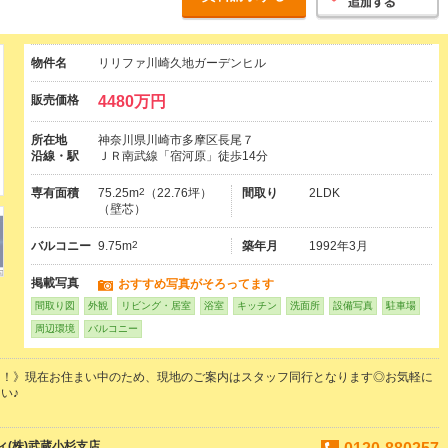
物件名
リリファ川崎久地ガーデンヒル
販売価格
4480万円
所在地
神奈川県川崎市多摩区長尾７
沿線・駅
ＪＲ南武線「宿河原」徒歩14分
専有面積
75.25m
2
（22.76坪）
間取り
2LDK
（壁芯）
バルコニー
9.75m
2
築年月
1992年3月
掲載写真
おすすめ写真がそろってます
間取り図
外観
リビング・居室
浴室
キッチン
洗面所
設備写真
駐車場
周辺環境
バルコニー
！！》現在お住まい中のため、現地のご案内はスタッフ同行となります◎お気軽に
い♪
(株)武蔵小杉支店