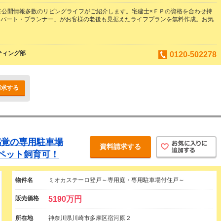
未公開情報多数のリビングライフがご紹介します。宅建士×ＦＰの資格を合わせ持
スパート・プランナー」がお客様の老後も見据えたライフプランを無料作成。お気
。
ティング部
0120-502278
請求する
感覚の専用駐車場
資料請求する
ペット飼育可！
物件名
ミオカステーロ登戸～専用庭・専用駐車場付住戸～
販売価格
5190万円
所在地
神奈川県川崎市多摩区宿河原２