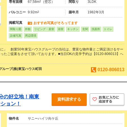
専有面積
67.58m
2
（壁芯）
間取り
3LDK
バルコニー
9.92m
2
築年月
1982年3月
掲載写真
おすすめ写真がそろってます
間取り図
外観
リビング・居室
浴室
キッチン
玄関
洗面所
トイレ
設備写真
周辺環境
に」 創業50年東宝ハウスグループの当社は、豊富な物件量とご満足頂けるサー
たご提案をさせて頂いております。■当日OKの見学予約は【0120-806013】へ
ループ(株)東宝ハウス町田
0120-806013
分の好立地！南東
資料請求する
ンション！
物件名
サニーハイツ向ケ丘