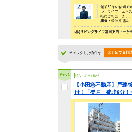
創業35年の信頼で
つ「ライフ・エキ
軽にご相談下さい
担当：
鍛治原 雪斗
(株)リビングライフ蒲田支店マーケ
まとめて資料
チェックした物件を
購入サポート情報
【小田急不動産】戸建
付！「登戸」徒歩8分！