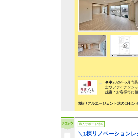
◆◆2026年6月
士やファイナンシ
担当：
お客様毎に
(株)リアルエージェント溝の口セン
購入サポート情報
＼1棟リノベーションレ