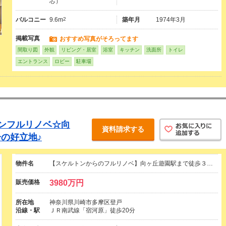
芯）
バルコニー
9.6m
2
築年月
1974年3月
掲載写真
おすすめ写真がそろってます
間取り図
外観
リビング・居室
浴室
キッチン
洗面所
トイレ
エントランス
ロビー
駐車場
ンフルリノベ☆向
資料請求する
の好立地♪
物件名
【スケルトンからのフルリノベ】向ヶ丘遊園駅まで徒歩３…
販売価格
3980万円
所在地
神奈川県川崎市多摩区登戸
沿線・駅
ＪＲ南武線「宿河原」徒歩20分