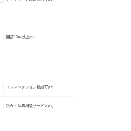
開店10年以上
(24)
インスペクション相談可
(23)
税金・法務相談サービス
(17)