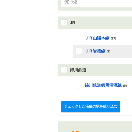
JR
ＪＲ山陽本線
(27)
ＪＲ岩徳線
(9)
錦川鉄道
錦川鉄道錦川清流線
(5)
チェックした沿線の駅を絞り込む