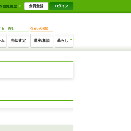
する
売る
住まいの相談
ーム
売却査定
講座/相談
暮らし