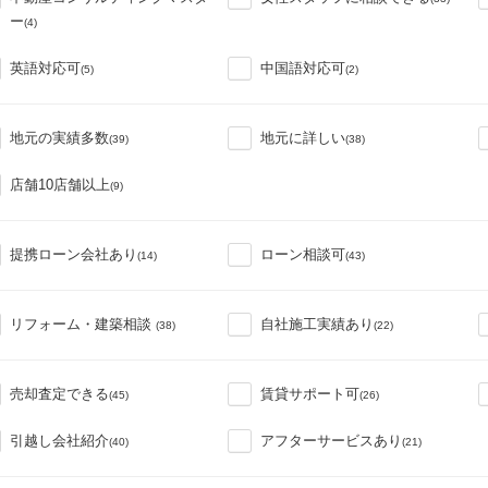
ー
(4)
英語対応可
中国語対応可
(5)
(2)
地元の実績多数
地元に詳しい
(39)
(38)
店舗10店舗以上
(9)
提携ローン会社あり
ローン相談可
(14)
(43)
リフォーム・建築相談
自社施工実績あり
(38)
(22)
売却査定できる
賃貸サポート可
(45)
(26)
引越し会社紹介
アフターサービスあり
(40)
(21)