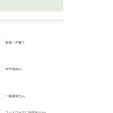
新築一戸建て
年中無休
(4)
一級建築士
(4)
フットワークに自信あり
(33)