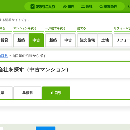
トする情報サイトです。
りる
マンションを買う
一戸建てを買う
建てる
リフォーム
賃貸
新築
中古
新築
中古
注文住宅
土地
リフォ
山口県
>
山口県の沿線から探す
会社を探す（中古マンション）
取県
島根県
山口県