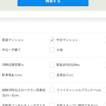
検索する
新築マンション
中古マンション
中古一戸建て
土地
19時以降営業
駅徒歩5分以内
(7)
(6)
駐車場あり
送迎あり
(45)
(17)
経験10年以上のベテラン営業担
ファイナンシャルプランナー
(15)
当がいる
(36)
不動産コンサルティングマスタ
女性スタッフに相談できる
(33)