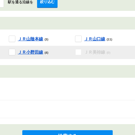
絞り込む
駅を通る沿線を
ＪＲ山陰本線
ＪＲ山口線
(3)
(11)
ＪＲ小野田線
ＪＲ美祢線
(4)
(0)