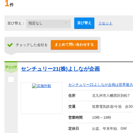
1
件
並び替え
並び替え：
リセット
まとめて問い合わせする
チェックした会社を
センチュリー21(株)よしなが企画
センチュリー21よしなが企画は世界最
住所
北九州市八幡西区則松7
交通
筑豊電気鉄道/今池 歩3
営業時間
10時～18時
定休日
お盆、年末年始、GW