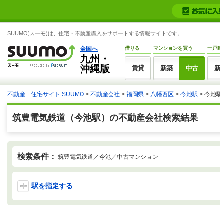
SUUMO(スーモ)は、住宅・不動産購入をサポートする情報サイトです。
全国へ
借りる
マンションを買う
一戸
九州・
沖縄版
賃貸
新築
中古
不動産・住宅サイト SUUMO
>
不動産会社
>
福岡県
>
八幡西区
>
今池駅
>
今池
筑豊電気鉄道（今池駅）の不動産会社検索結果
検索条件：
筑豊電気鉄道／今池／中古マンション
駅を指定する