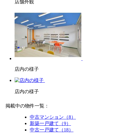
店舗外観
店内の様子
店内の様子
掲載中の物件一覧：
中古マンション（8）
新築一戸建て（9）
中古一戸建て（18）