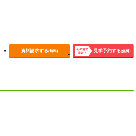
資料請求する
見学予約する
(無料)
(無料)
その場
で確
定！