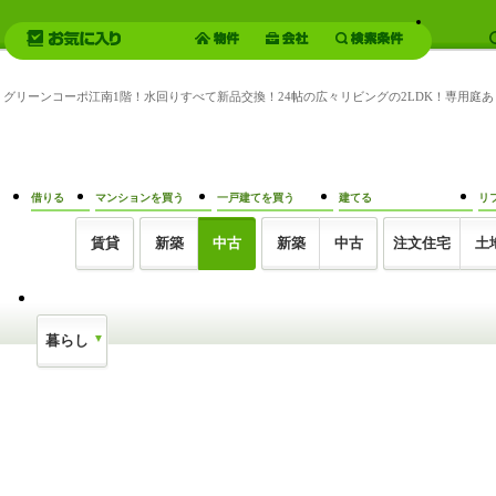
ンは、グリーンコーポ江南1階！水回りすべて新品交換！24帖の広々リビングの2LDK！専用庭
借りる
マンションを買う
一戸建てを買う
建てる
リ
賃貸
新築
中古
新築
中古
注文住宅
土
暮らし