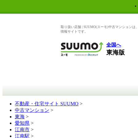
取り扱い店舗 | SUUMO(スーモ)中古マンショ
情報サイトです。
全国へ
東海版
不動産・住宅サイト SUUMO
>
中古マンション
>
東海
>
愛知県
>
江南市
>
江南駅
>