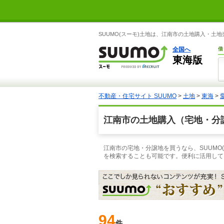
SUUMO(スーモ)土地は、江南市の土地購入・土
全国へ
借
東海版
不動産・住宅サイト SUUMO
>
土地
>
東海
>
江南市の土地購入（宅地・分
江南市の宅地・分譲地を買うなら、SUUMO
を検索することも可能です。便利に活用して
94
件