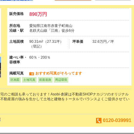
販売価格
890万円
所在地
愛知県江南市赤童子町南山
沿線・駅
名鉄犬山線「江南」徒歩6分
土地面積
90.31m
2
（27.31坪）
坪単価
32.6万円／坪
（登記）
建ぺい率・
60％・200％
容積率
掲載写真
おすすめ写真がそろってます
区画図
土地写真
前面道路
周辺環境
宅のご相談も承っております！Asobi-創家は不動産SHOPナカジツのオリジナル
！不動産屋の強みを生かして土地と建物をトータルでバランスよくご提供させてい
店
0120-039991