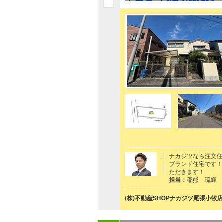
ナカジツなら注文住
ブランド住宅です
ただきます！
担当：
稲熊 琉輝
(株)不動産SHOPナカジツ尾張小牧