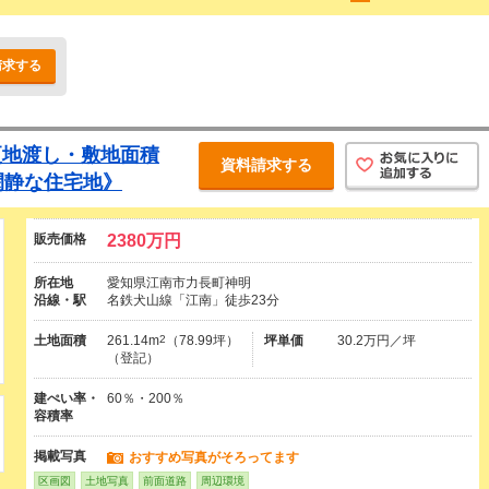
請求する
更地渡し・敷地面積
資料請求する
閑静な住宅地》
販売価格
2380万円
所在地
愛知県江南市力長町神明
沿線・駅
名鉄犬山線「江南」徒歩23分
土地面積
261.14m
2
（78.99坪）
坪単価
30.2万円／坪
（登記）
建ぺい率・
60％・200％
容積率
掲載写真
おすすめ写真がそろってます
区画図
土地写真
前面道路
周辺環境