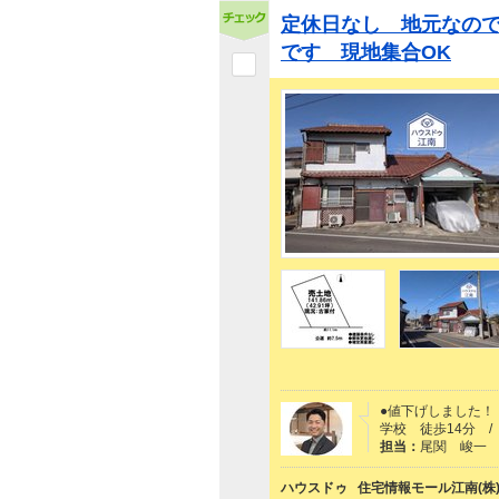
定休日なし 地元なの
です 現地集合OK
●値下げしました！
学校 徒歩14分 /
担当：
尾関 峻一
ハウスドゥ 住宅情報モール江南(株