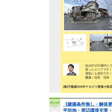
徒歩約10分圏内に
整ったエリアです
通勤にも便利です
担当：
稲熊 琉輝
(株)不動産SHOPナカジツ尾張小牧
《建築条件無し・解体
平坦地・周辺環境充実