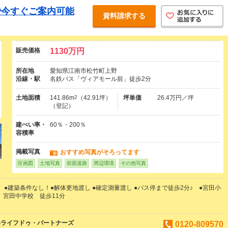
で今すぐご案内可能
資料請求する
販売価格
1130万円
所在地
愛知県江南市松竹町上野
沿線・駅
名鉄バス「ヴィアモール前」徒歩2分
土地面積
141.86m
2
（42.91坪）
坪単価
26.4万円／坪
（登記）
建ぺい率・
60％・200％
容積率
掲載写真
おすすめ写真がそろってます
区画図
土地写真
前面道路
周辺環境
その他写真
 ●建築条件なし！●解体更地渡し ●確定測量渡し ●バス停まで徒歩2分♪ ●宮田小
 宮田中学校 徒歩11分
)ライフドゥ・パートナーズ
0120-809570