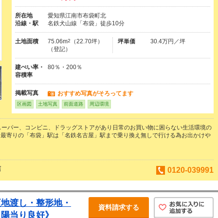
所在地
愛知県江南市布袋町北
沿線・駅
名鉄犬山線「布袋」徒歩10分
土地面積
75.06m
2
（22.70坪）
坪単価
30.4万円／坪
（登記）
建ぺい率・
80％・200％
容積率
掲載写真
おすすめ写真がそろってます
区画図
土地写真
前面道路
周辺環境
スーパー、コンビニ、ドラッグストアがあり日常のお買い物に困らない生活環境の
！最寄りの「布袋」駅は「名鉄名古屋」駅まで乗り換え無しで行ける為お出かけや
！
店
0120-039991
更地渡し・整形地・
資料請求する
・陽当り良好》