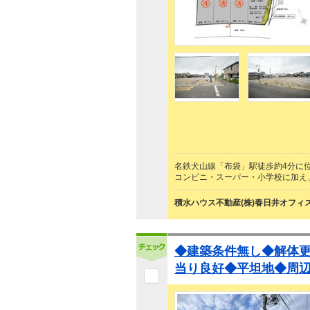
名鉄犬山線「布袋」駅徒歩約4分に
コンビニ・スーパー・小学校に加え
積水ハウス不動産(株)春日井オフィ
◆建築条件無し◆解体
当り良好◆平坦地◆周