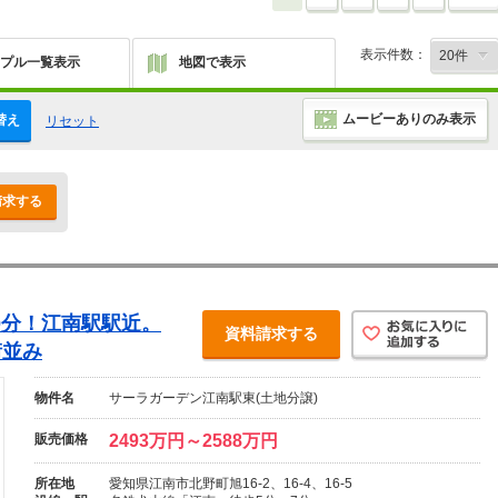
表示件数：
プル一覧表示
地図で表示
ムービーありのみ表示
替え
リセット
請求する
0分！江南駅駅近。
資料請求する
街並み
物件名
サーラガーデン江南駅東(土地分譲)
販売価格
2493万円～2588万円
所在地
愛知県江南市北野町旭16-2、16-4、16-5