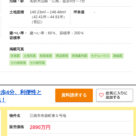
沿線・駅
名鉄犬山線「江南」徒歩5分～7分
土地面積
140.23m
2
～148.48m
2
坪単価
-
（42.41坪～44.91坪）
（登記）
建ぺい率・
建ぺい率：60％、容積率：200％
容積率
掲載写真
区画図
土地写真
前面道路
周辺環境
現地案内図
モデルハウス
路線図
その他現地
その他写真
歩4分、利便性と
資料請求する
地！
物件名
江南市布袋町東Ｄ号地
販売価格
2890万円