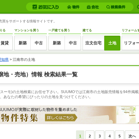
地売買をサポートする情報サイトです。
りる
マンションを買う
一戸建てを買う
建てる
リフォーム
賃貸
新築
中古
新築
中古
注文住宅
土地
リフォ
愛知県
> 江南市の土地
譲地・売地）情報 検索結果一覧
(スーモ)の土地検索にお任せ下さい。SUUMOでは江南市の土地販売情報を94件
、あなたの希望にぴったりの土地を見つけてください。
1
2
3
4
5
次へ