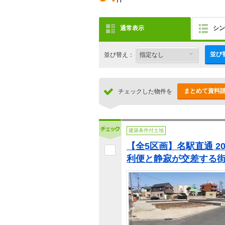
通常表示
シン
並び
並び替え：
まとめて資料
チェックした物件を
建築条件付土地
【全5区画】名駅直通 2
利便と静寂が交差する