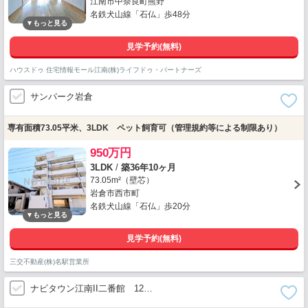
江南市中奈良町熊野
名鉄犬山線「石仏」歩48分
見学予約(無料)
ハウスドゥ 住宅情報モール江南(株)ライフドゥ・パートナーズ
サンパーク岩倉
専有面積73.05平米、3LDK ペット飼育可（管理規約等による制限あり）
950万円
3LDK
/
築36年10ヶ月
73.05m²（壁芯）
岩倉市西市町
名鉄犬山線「石仏」歩20分
見学予約(無料)
三交不動産(株)名駅営業所
ナビタウン江南II二番館 12…