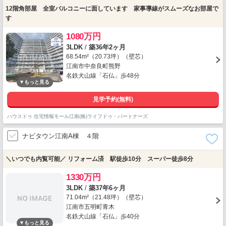
12階角部屋 全室バルコニーに面しています 家事導線がスムーズなお部屋で
す
1080万円
3LDK
/
築36年2ヶ月
68.54m²（20.73坪）（壁芯）
江南市中奈良町熊野
名鉄犬山線「石仏」歩48分
見学予約(無料)
ハウスドゥ 住宅情報モール江南(株)ライフドゥ・パートナーズ
ナビタウン江南A棟 ４階
＼いつでも内覧可能／ リフォーム済 駅徒歩10分 スーパー徒歩8分
1330万円
3LDK
/
築37年6ヶ月
71.04m²（21.48坪）（壁芯）
江南市五明町青木
名鉄犬山線「石仏」歩40分