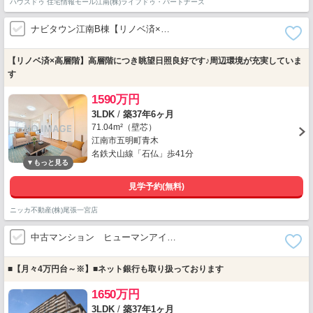
ハウスドゥ 住宅情報モール江南(株)ライフドゥ・パートナーズ
ナビタウン江南B棟【リノベ済×…
【リノベ済×高層階】高層階につき眺望日照良好です♪周辺環境が充実していま
す
1590万円
3LDK
/
築37年6ヶ月
71.04m²（壁芯）
江南市五明町青木
名鉄犬山線「石仏」歩41分
見学予約(無料)
ニッカ不動産(株)尾張一宮店
中古マンション ヒューマンアイ…
■【月々4万円台～※】■ネット銀行も取り扱っております
1650万円
3LDK
/
築37年1ヶ月