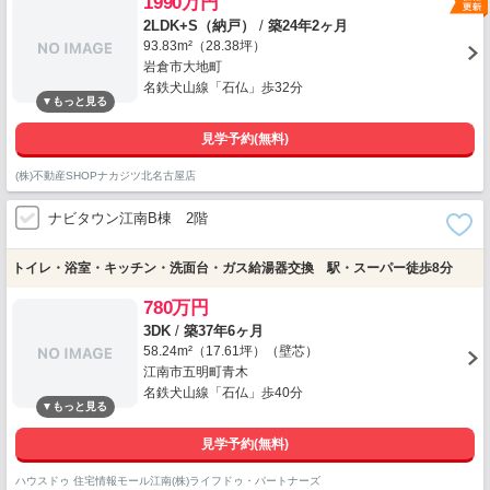
1990万円
2LDK+S（納戸）
/
築24年2ヶ月
93.83m²（28.38坪）
岩倉市大地町
名鉄犬山線「石仏」歩32分
見学予約(無料)
(株)不動産SHOPナカジツ北名古屋店
ナビタウン江南B棟 2階
トイレ・浴室・キッチン・洗面台・ガス給湯器交換 駅・スーパー徒歩8分
780万円
3DK
/
築37年6ヶ月
58.24m²（17.61坪）（壁芯）
江南市五明町青木
名鉄犬山線「石仏」歩40分
見学予約(無料)
ハウスドゥ 住宅情報モール江南(株)ライフドゥ・パートナーズ