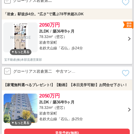
グローリアス岩倉第二
「岩倉」駅徒歩4分。“広さ”で選ぶ78平米超2LDK
2050万円
2LDK
/
築36年9ヶ月
78.32m²（壁芯）
岩倉市栄町
名鉄犬山線「石仏」歩24分
宝不動産(株)本部流通営業部
グローリアス岩倉第二 中古マン…
【家電無料選べるプレゼント!】【動画】【本日見学可能!】お問合せ下さい！
2050万円
2LDK
/
築36年9ヶ月
78.32m²（壁芯）
岩倉市栄町
名鉄犬山線「石仏」歩25分
見学予約(無料)