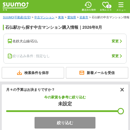
0
SUUMO[不動産/住宅]
>
中古マンション
>
東海
>
愛知県
>
岩倉市
>
石仏駅の中古マンション情報
石仏駅から探す中古マンション購入情報｜2026年8月
名鉄犬山線/石仏
変更
絞り込み条件 : 指定なし
変更
検索条件を保存
新着メールを受信
月々の予算はお決まりですか？
今の家賃を参考に絞り込む
未設定
絞り込む