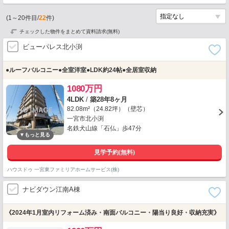
(
1
～
20
件目/
22
件)
チェックした物件をまとめて資料請求(無料)
ビューパレス北小渕
●ルーフバルコニー●全室洋室●LDK約24帖●全居室収納
1080万円
4LDK
/
築28年8ヶ月
82.08m²（24.82坪）（壁芯）
一宮市北小渕
名鉄犬山線「石仏」歩47分
見学予約(無料)
ハウスドゥ 一宮東ファミリアホームサービス(株)
ナビダウン江南A棟
《2024年1月室内リフォーム済み・南面バルコニー・陽当り良好・収納充実》