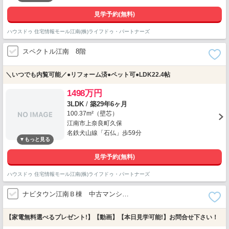
見学予約(無料)
ハウスドゥ 住宅情報モール江南(株)ライフドゥ・パートナーズ
スペクトル江南 8階
＼いつでも内覧可能／●リフォーム済●ペット可●LDK22.4帖
1498万円
3LDK
/
築29年6ヶ月
100.37m²（壁芯）
江南市上奈良町久保
名鉄犬山線「石仏」歩59分
見学予約(無料)
ハウスドゥ 住宅情報モール江南(株)ライフドゥ・パートナーズ
ナビタウン江南Ｂ棟 中古マンシ…
【家電無料選べるプレゼント!】【動画】【本日見学可能!】お問合せ下さい！