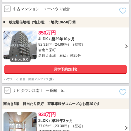
中古マンション ユーハウス岩倉
■一般定期借地権（地上権）：地代19658円/月
850万円
4LDK
/
築29年10ヶ月
82.31m²（24.89坪）（壁芯）
岩倉市栄町
名鉄犬山線「石仏」歩25分
見学予約(無料)
ハウスドゥ 岩倉・師勝アルファス(株)
ナビタウン江南II 一番館 5…
南向き5階 日当たり良好 家事導線がスムーズなお部屋です
930万円
3LDK
/
築36年2ヶ月
77.05m²（23.30坪）（壁芯）