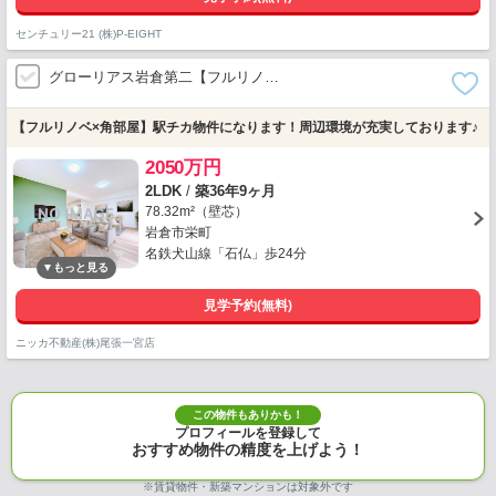
センチュリー21 (株)P-EIGHT
グローリアス岩倉第二【フルリノ…
【フルリノベ×角部屋】駅チカ物件になります！周辺環境が充実しております♪
2050万円
2LDK
/
築36年9ヶ月
78.32m²（壁芯）
岩倉市栄町
名鉄犬山線「石仏」歩24分
見学予約(無料)
ニッカ不動産(株)尾張一宮店
この物件もありかも！
プロフィールを登録して
おすすめ物件の精度を上げよう！
※賃貸物件・新築マンションは対象外です