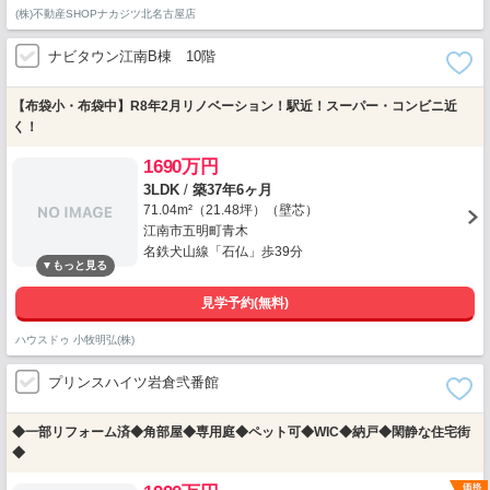
(株)不動産SHOPナカジツ北名古屋店
ナビタウン江南B棟 10階
【布袋小・布袋中】R8年2月リノベーション！駅近！スーパー・コンビニ近
く！
1690万円
3LDK
/
築37年6ヶ月
71.04m²（21.48坪）（壁芯）
江南市五明町青木
名鉄犬山線「石仏」歩39分
見学予約(無料)
ハウスドゥ 小牧明弘(株)
プリンスハイツ岩倉弐番館
◆一部リフォーム済◆角部屋◆専用庭◆ペット可◆WIC◆納戸◆閑静な住宅街
◆