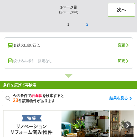
1
ページ目
次へ
(
2
ページ中)
1
2
名鉄犬山線/石仏
変更
絞り込み条件 : 指定なし
変更
条件を広げて再検索
今の条件で
岩倉駅
を検索すると
結果を見る
33
件該当物件があります