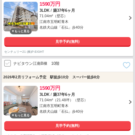
1590万円
3LDK
/
築37年6ヶ月
71.04m²（壁芯）
江南市五明町青木
名鉄犬山線「石仏」歩40分
見学予約(無料)
センチュリー21 (株)P-EIGHT
ナビタウン江南B棟 10階
2026年2月リフォーム予定 駅徒歩10分 スーパー徒歩8分
1590万円
3LDK
/
築37年6ヶ月
71.04m²（21.48坪）（壁芯）
江南市五明町青木
名鉄犬山線「石仏」歩40分
見学予約(無料)