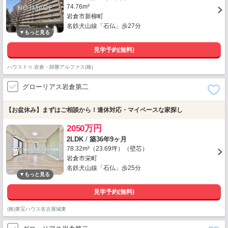
74.76m²
岩倉市新柳町
名鉄犬山線「石仏」歩27分
見学予約(無料)
ハウスドゥ 岩倉・師勝アルファス(株)
グローリアス岩倉第二
【お盆休み】まずはご相談から！連休対応・マイペースな家探し
2050万円
2LDK
/
築36年9ヶ月
78.32m²（23.69坪）（壁芯）
岩倉市栄町
名鉄犬山線「石仏」歩25分
見学予約(無料)
(株)東宝ハウス名古屋城東