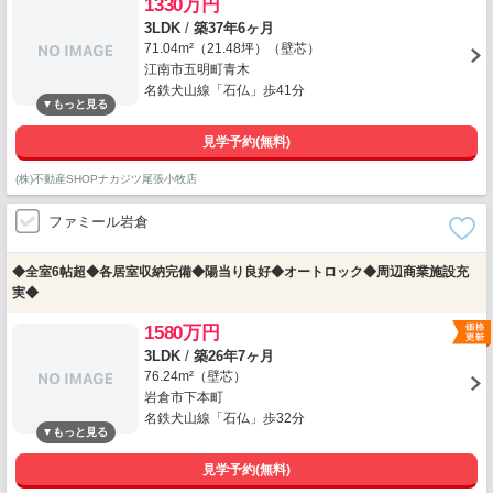
1330万円
3LDK
/
築37年6ヶ月
71.04m²（21.48坪）（壁芯）
江南市五明町青木
名鉄犬山線「石仏」歩41分
見学予約(無料)
(株)不動産SHOPナカジツ尾張小牧店
ファミール岩倉
◆全室6帖超◆各居室収納完備◆陽当り良好◆オートロック◆周辺商業施設充
実◆
1580万円
3LDK
/
築26年7ヶ月
76.24m²（壁芯）
岩倉市下本町
名鉄犬山線「石仏」歩32分
見学予約(無料)